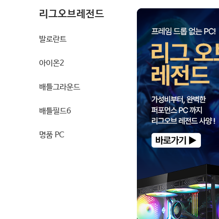
리그오브레전드
발로란트
아이온2
배틀그라운드
배틀필드6
명품 PC