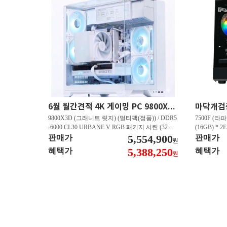
6월 월간견적 4K 게이밍 PC 9800X3D RTX 5080 GY512
9800X3D (그래니트 릿지) (멀티팩(정품)) / DDR5
7500F (라파
-6000 CL30 URBANE V RGB 패키지 서린 (32GB
(16GB) * 2
(16Gx2)) / B850M-PLUS WIFI7 W 대원씨티에스 /
5,554,900
즈윈 / 지포스
판매가
판매가
원
지포스 RTX 5080 AERO OC SFF D7 16GB 제이
CN600 M.
5,388,250
혜택가
혜택가
원
씨현 / EXCERIA 히트싱크 M.2 NVMe (2TB)