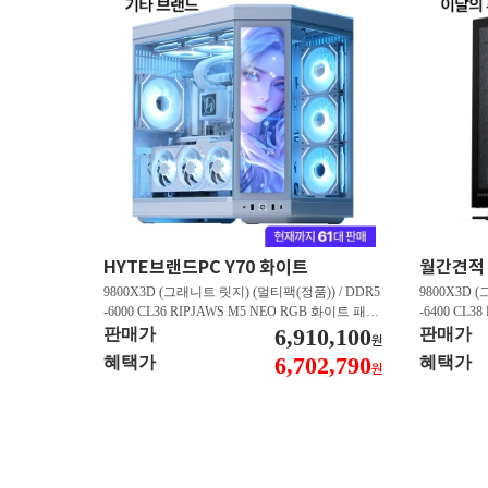
HYTE브랜드PC Y70 화이트
9800X3D (그래니트 릿지) (멀티팩(정품)) / DDR5
9800X3D 
-6000 CL36 RIPJAWS M5 NEO RGB 화이트 패키
-6400 CL3
지 (32GB(16Gx2)) / B850M AORUS ELITE WIFI6
6,910,100
스 (32GB(16
판매가
판매가
원
E ICE 피씨디렉트 / 지포스 RTX 5080 AERO OC S
/ 라데온 RX 9
6,702,790
혜택가
혜택가
원
FF D7 16GB 제이씨현 / BLACK SN850X M.2 NV
0 M.2 NV
Me (1TB)