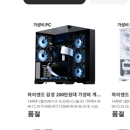
하이엔드 감성 200만원대 가성비 게이밍PC HY263 FHD 리그오브레전드 200 프레임 , 발로란트 240 프레임 , 배틀그라운드 150 프레임
14400F (랩터레이크 리프레시) (벌크) / DDR4-36
14400F (
00 CL18 TURBOJET UD848 RGB BLACK 서린 (3
00 CL16-2
2GB(16Gx2)) / B760M DS3H D4 제이씨현 / 지포
GB(16Gx2)
품절
품절
스 RTX 5060 DUAL OC D7 8GB 이엠텍 / T500 M.
5060 WHIT
2 NVMe 대원씨티에스 (1TB)
Me 대원씨티