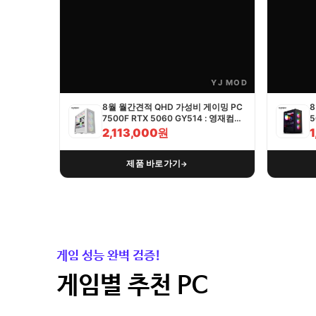
YJ MOD
8월 월간견적 QHD 가성비 게이밍 PC
8
7500F RTX 5060 GY514 : 영재컴퓨
5
터
2,113,000원
제품 바로가기
→
게임 성능 완벽 검증!
게임별 추천 PC