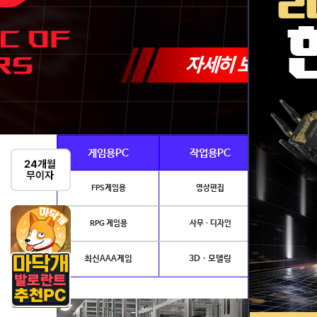
게임용PC
작업용PC
Ai · 
FPS게임용
영상편집
AI이미지생성
RPG 게임용
사무 · 디자인
개발.
최신AAA게임
3D · 모델링
NVIDIA 