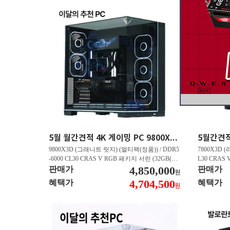
5월 월간견적 4K 게이밍 PC 9800X3D RTX 5070 Ti GY508
9800X3D (그래니트 릿지) (멀티팩(정품)) / DDR5
7800X3D (
-6000 CL30 CRAS V RGB 패키지 서린 (32GB(16
L30 CRAS 
Gx2)) / B850M AORUS ELITE WIFI6E 피씨디렉
4,850,000
B850M AO
판매가
판매가
원
트 / 지포스 RTX 5070 Ti GAMING OC D7 16GB
스 RTX 5070
4,704,500
혜택가
혜택가
원
피씨디렉트 / EXCERIA 히트싱크 M.2 NVMe (2T
A 히트싱크 M
B)