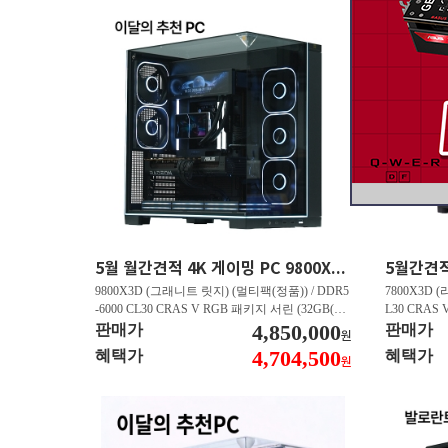
5월 월간견적 4K 게이밍 PC 9800X3D RTX 5070 Ti GY508
9800X3D (그래니트 릿지) (멀티팩(정품)) / DDR5
7800X3D (
-6000 CL30 CRAS V RGB 패키지 서린 (32GB(16
L30 CRAS 
Gx2)) / B850M AORUS ELITE WIFI6E 피씨디렉
4,850,000
B850M AO
판매가
판매가
원
트 / 지포스 RTX 5070 Ti GAMING OC D7 16GB
스 RTX 5070
4,704,500
혜택가
혜택가
원
피씨디렉트 / EXCERIA 히트싱크 M.2 NVMe (2T
A 히트싱크 M
B)