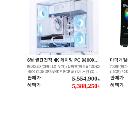
6월 월간견적 4K 게이밍 PC 9800X3D RTX 5080 GY512
9800X3D (그래니트 릿지) (멀티팩(정품)) / DDR5
7500F (라파
-6000 CL30 URBANE V RGB 패키지 서린 (32GB
(16GB) * 2
(16Gx2)) / B850M-PLUS WIFI7 W 대원씨티에스 /
5,554,900
즈윈 / 지포스
판매가
판매가
원
지포스 RTX 5080 AERO OC SFF D7 16GB 제이
CN600 M.
5,388,250
혜택가
혜택가
원
씨현 / EXCERIA 히트싱크 M.2 NVMe (2TB)