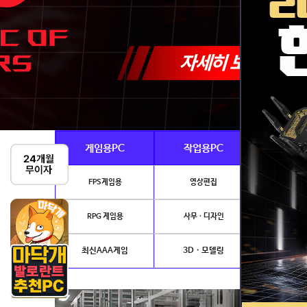
게임용PC
작업용PC
Ai · 
FPS게임용
영상편집
AI이미지생성
RPG 게임용
사무 · 디자인
개발.
최신AAA게임
3D · 모델링
NVIDIA 