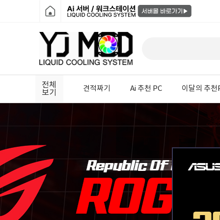
전체
견적짜기
Ai 추천 PC
이달의 추천
보기