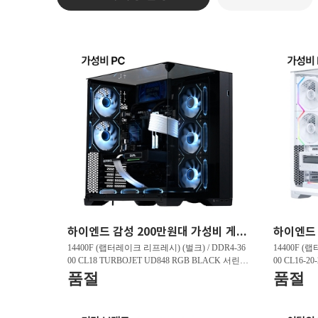
하이엔드 감성 200만원대 가성비 게이밍PC HY263 FHD 리그오브레전드 200 프레임 , 발로란트 240 프레임 , 배틀그라운드 150 프레임
14400F (랩터레이크 리프레시) (벌크) / DDR4-36
14400F (
00 CL18 TURBOJET UD848 RGB BLACK 서린 (3
00 CL16-2
2GB(16Gx2)) / B760M DS3H D4 제이씨현 / 지포
GB(16Gx2)
품절
품절
스 RTX 5060 DUAL OC D7 8GB 이엠텍 / T500 M.
5060 WHIT
2 NVMe 대원씨티에스 (1TB)
Me 대원씨티