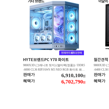
HYTE브랜드PC Y70 화이트
9800X3D (그래니트 릿지) (멀티팩(정품)) / DDR5
9800X3D 
-6000 CL36 RIPJAWS M5 NEO RGB 화이트 패키
-6400 CL3
지 (32GB(16Gx2)) / B850M AORUS ELITE WIFI6
6,910,100
스 (32GB(16
판매가
판매가
원
E ICE 피씨디렉트 / 지포스 RTX 5080 AERO OC S
/ 라데온 RX 9
6,702,790
혜택가
혜택가
원
FF D7 16GB 제이씨현 / BLACK SN850X M.2 NV
0 M.2 NV
Me (1TB)