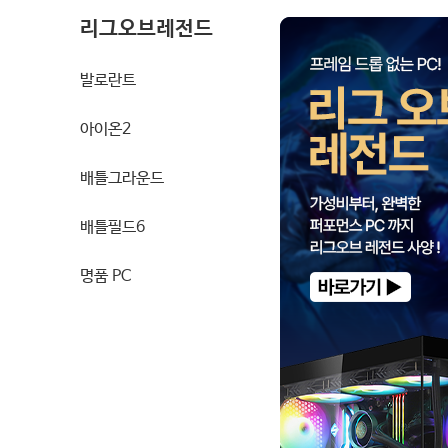
리그오브레전드
발로란트
아이온2
배틀그라운드
배틀필드6
명품 PC