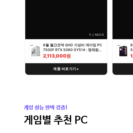
YJ MOD
8월 월간견적 QHD 가성비 게이밍 PC
8
7500F RTX 5060 GY514 : 영재컴퓨
5
터
2,113,000원
제품 바로가기
→
게임 성능 완벽 검증!
게임별 추천 PC