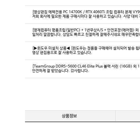
[영상편집 에펙전용 PC 14700K / RTX 4060Ti 조립 컴퓨터 본체 VY9
[영재컴퓨터 명품조립(일반PC) + 1년무상A/S + 안전포장(에어캡) 외 
일처리 깔끔합니다. 상담도 빠르고 친절하게 잘해주시네요 매우만족합
[▶윈도우 미설치 상품◀ [윈도우는 정품을 구매해야 설치되어 발송 됩니다
영상 편집용으로 잘 사용하고 있습니다.
[TeamGroup DDR5-5600 CL46 Elite Plus 블랙 서린 (16GB) 외 
안전하게 잘 받았습니다. 감사합니다.