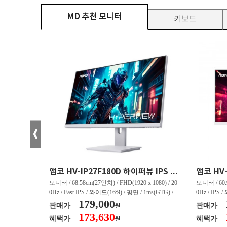
MD 추천 모니터
키보드
크로스오버 34WG165Hz CURVED R1500 400 White 게이밍 무결점
앱코 HV-IP27F180D 하이퍼뷰 IPS FHD 200 HDR 무결점
(3440 x 144
모니터 / 68.58cm(27인치) / FHD(1920 x 1080) / 20
모니터 / 60.9
/ 커브드 / 15
0Hz / Fast IPS / 와이드(16:9) / 평면 / 1ms(GTG) / 3
0Hz / IPS 
/ 스피커 내장 /
50nit / 1,000:1 / 헤드폰 아웃 / LED 조명 / 틸트(상
179,000
50nit / 1
판매가
판매가
원
.45kg / [색
하) / 6kg / [색상영역] / sRGB:128% / Adobe RGB:8
하) / 4.9kg
173,630
혜택가
혜택가
원
30% / DCI-P
5% / DCI-P3:91% / NTSC:90% / [게임특화] / 조준
80% / DCI