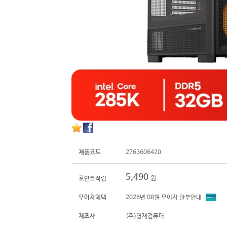
제품코드
2763606420
5,490
원
포인트적립
무이자혜택
2026년 08월 무이자 할부안내
제조사
(주)영재컴퓨터