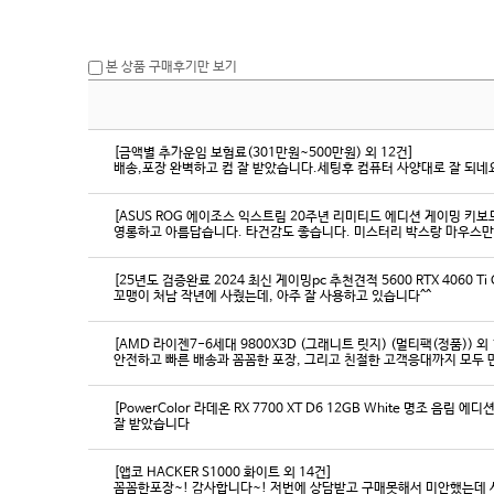
본 상품 구매후기만 보기
[금액별 추가운임 보험료(301만원~500만원) 외 12건]
배송,포장 완벽하고 컴 잘 받았습니다.세팅후 컴퓨터 사양대로 잘 되네요
[ASUS ROG 에이조스 익스트림 20주년 리미티드 에디션 게이밍 키보
영롱하고 아름답습니다. 타건감도 좋습니다. 미스터리 박스랑 마우스만
[25년도 검증완료 2024 최신 게이밍pc 추천견적 5600 RTX 4060 Ti
꼬맹이 처남 작년에 사줬는데, 아주 잘 사용하고 있습니다^^
[AMD 라이젠7-6세대 9800X3D (그래니트 릿지) (멀티팩(정품)) 외 
[PowerColor 라데온 RX 7700 XT D6 12GB White 명조 음림 
잘 받았습니다
[앱코 HACKER S1000 화이트 외 14건]
꼼꼼한포장~! 감사합니다~! 저번에 상담받고 구매못해서 미안했는데 