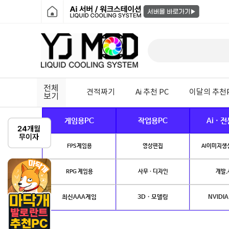
전체
견적짜기
Ai 추천 PC
이달의 추천
보기
게임용PC
작업용PC
Ai · 
FPS게임용
영상편집
AI이미지생성
RPG 게임용
사무 · 디자인
개발.
최신AAA게임
3D · 모델링
NVIDIA