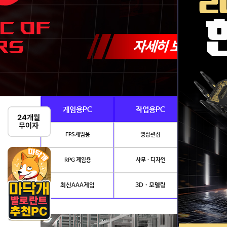
게임용PC
작업용PC
Ai · 
FPS게임용
영상편집
AI이미지생성
RPG 게임용
사무 · 디자인
개발.
최신AAA게임
3D · 모델링
NVIDIA 