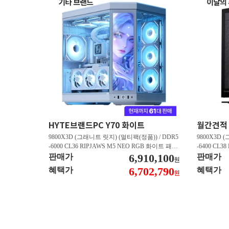
HYTE브랜드PC Y70 화이트
9800X3D (그래니트 릿지) (멀티팩(정품)) / DDR5
9800X3D 
-6000 CL36 RIPJAWS M5 NEO RGB 화이트 패키
-6400 CL3
지 (32GB(16Gx2)) / B850M AORUS ELITE WIFI6
6,910,100
스 (32GB(16
판매가
판매가
원
E ICE 피씨디렉트 / 지포스 RTX 5080 AERO OC S
/ 라데온 RX 9
6,702,790
혜택가
혜택가
원
FF D7 16GB 제이씨현 / BLACK SN850X M.2 NV
0 M.2 NV
Me (1TB)