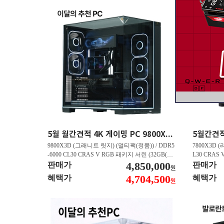
5월 월간견적 4K 게이밍 PC 9800X3D RTX 5070 Ti GY508
9800X3D (그래니트 릿지) (멀티팩(정품)) / DDR5
7800X3D (
-6000 CL30 CRAS V RGB 패키지 서린 (32GB(16
L30 CRAS 
Gx2)) / B850M AORUS ELITE WIFI6E 피씨디렉
4,850,000
B850M AO
판매가
판매가
원
트 / 지포스 RTX 5070 Ti GAMING OC D7 16GB
스 RTX 5070
4,704,500
혜택가
혜택가
원
피씨디렉트 / EXCERIA 히트싱크 M.2 NVMe (2T
A 히트싱크 M
B)