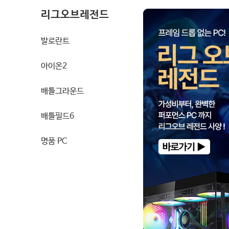
리그오브레전드
발로란트
아이온2
배틀그라운드
배틀필드6
명품 PC