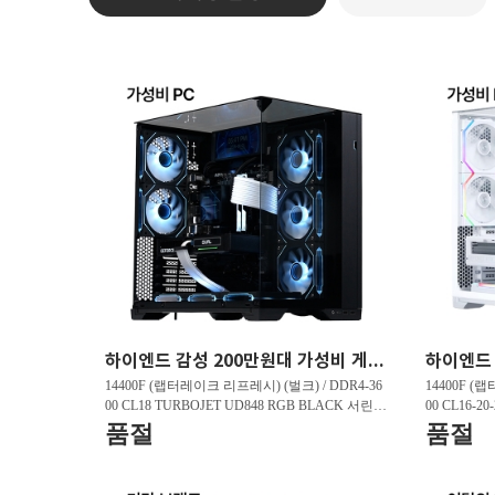
하이엔드 감성 200만원대 가성비 게이밍PC HY263 FHD 리그오브레전드 200 프레임 , 발로란트 240 프레임 , 배틀그라운드 150 프레임
14400F (랩터레이크 리프레시) (벌크) / DDR4-36
14400F (
00 CL18 TURBOJET UD848 RGB BLACK 서린 (3
00 CL16-2
2GB(16Gx2)) / B760M DS3H D4 제이씨현 / 지포
GB(16Gx2)
품절
품절
스 RTX 5060 DUAL OC D7 8GB 이엠텍 / T500 M.
5060 WHIT
2 NVMe 대원씨티에스 (1TB)
Me 대원씨티