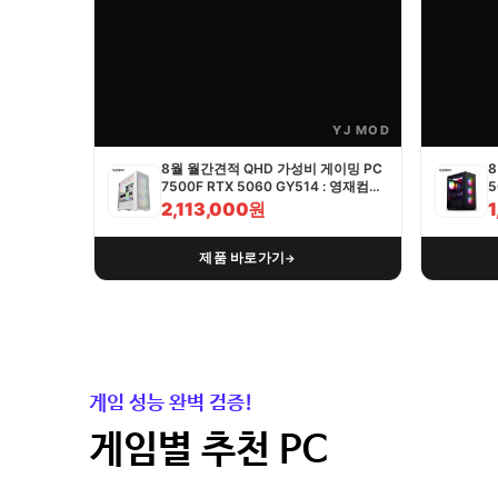
YJ MOD
8월 월간견적 QHD 가성비 게이밍 PC
8
7500F RTX 5060 GY514 : 영재컴퓨
5
터
2,113,000원
제품 바로가기
→
게임 성능 완벽 검증!
게임별 추천 PC