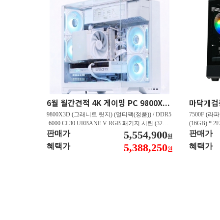
6월 월간견적 4K 게이밍 PC 9800X3D RTX 5080 GY512
9800X3D (그래니트 릿지) (멀티팩(정품)) / DDR5
7500F (라파
-6000 CL30 URBANE V RGB 패키지 서린 (32GB
(16GB) * 2
(16Gx2)) / B850M-PLUS WIFI7 W 대원씨티에스 /
5,554,900
즈윈 / 지포스
판매가
판매가
원
지포스 RTX 5080 AERO OC SFF D7 16GB 제이
CN600 M.
5,388,250
혜택가
혜택가
원
씨현 / EXCERIA 히트싱크 M.2 NVMe (2TB)