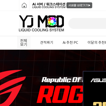
전체
견적짜기
Ai 추천 PC
이달의 추천
보기