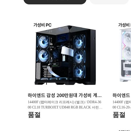
하이엔드 감성 200만원대 가성비 게이밍PC HY263 FHD 리그오브레전드 200 프레임 , 발로란트 240 프레임 , 배틀그라운드 150 프레임
14400F (랩터레이크 리프레시) (벌크) / DDR4-36
14400F (
00 CL18 TURBOJET UD848 RGB BLACK 서린 (3
00 CL16-2
2GB(16Gx2)) / B760M DS3H D4 제이씨현 / 지포
GB(16Gx2)
품절
품절
스 RTX 5060 DUAL OC D7 8GB 이엠텍 / T500 M.
5060 WHIT
2 NVMe 대원씨티에스 (1TB)
Me 대원씨티