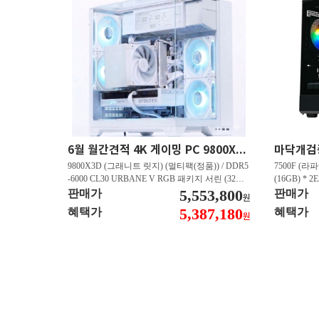
6월 월간견적 4K 게이밍 PC 9800X3D RTX 5080 GY512
9800X3D (그래니트 릿지) (멀티팩(정품)) / DDR5
7500F (라파
-6000 CL30 URBANE V RGB 패키지 서린 (32GB
(16GB) * 2
(16Gx2)) / B850M-PLUS WIFI7 W 대원씨티에스 /
5,553,800
즈윈 / 지포스
판매가
판매가
원
지포스 RTX 5080 AERO OC SFF D7 16GB 제이
CN600 M.
5,387,180
혜택가
혜택가
원
씨현 / EXCERIA 히트싱크 M.2 NVMe (2TB)