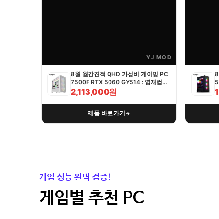
YJ MOD
8월 월간견적 QHD 가성비 게이밍 PC
8
7500F RTX 5060 GY514 : 영재컴퓨
5
터
2,113,000원
제품 바로가기
→
게임 성능 완벽 검증!
게임별 추천 PC