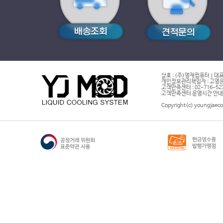
상호 : (주)영재컴퓨터 | 대표
개인정보관리책임자 : 고영은 
고객만족센터 : 02-716-5232 |
고객만족센터 운영시간 안내 : 
Copyright(c) youngjaeco