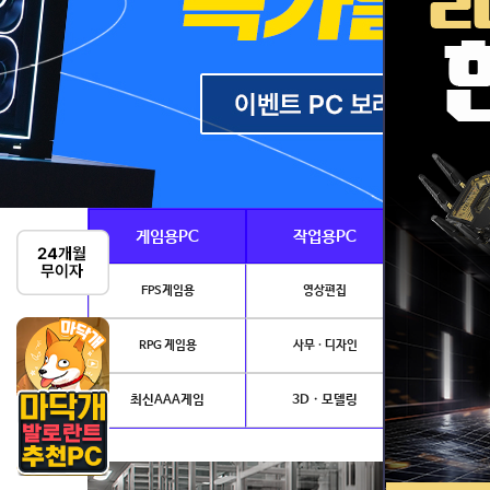
게임용PC
작업용PC
Ai · 
FPS게임용
영상편집
AI이미지생성
RPG 게임용
사무 · 디자인
개발.
최신AAA게임
3D · 모델링
NVIDIA 