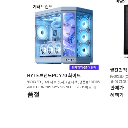
HYTE브랜드PC Y70 화이트
9800X3D 
-6400 CL3
9800X3D (그래니트 릿지) (멀티팩(정품)) / DDR5
스 (32GB(16
-6000 CL36 RIPJAWS M5 NEO RGB 화이트 패키
판매가
/ 라데온 RX 9
지 (32GB(16Gx2)) / B850M AORUS ELITE WIFI6
품절
혜택가
0 M.2 NV
E ICE 피씨디렉트 / 지포스 RTX 5080 AERO OC S
FF D7 16GB 제이씨현 / BLACK SN850X M.2 NV
Me (1TB)