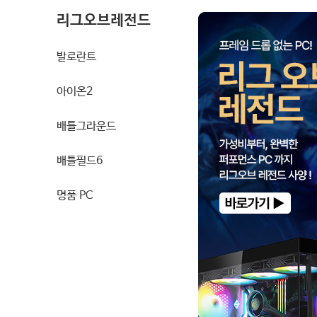
리그오브레전드
발로란트
아이온2
배틀그라운드
배틀필드6
명품 PC