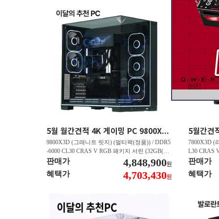
5월 월간견적 4K 게이밍 PC 9800X3D RTX 5070 Ti GY508
9800X3D (그래니트 릿지) (멀티팩(정품)) / DDR5
7800X3D (
-6000 CL30 CRAS V RGB 패키지 서린 (32GB(16
L30 CRAS 
Gx2)) / B850M AORUS ELITE WIFI6E 피씨디렉
4,848,900
B850M AO
판매가
판매가
원
트 / 지포스 RTX 5070 Ti GAMING OC D7 16GB
스 RTX 5070
4,703,430
혜택가
혜택가
원
피씨디렉트 / EXCERIA 히트싱크 M.2 NVMe (2T
A 히트싱크 M
B)