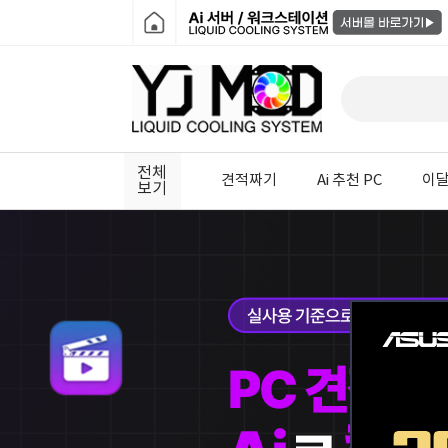
전체
견적짜기
Ai 추천 PC
이달
보기