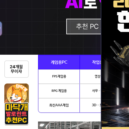
게임용PC
작업용PC
FPS게임용
영상편집
RPG 게임용
사무 · 디자인
최신AAA게임
3D · 모델링