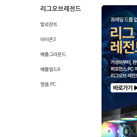
리그오브레전드
발로란트
아이온2
배틀그라운드
배틀필드6
명품 PC