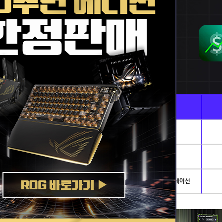
Ai · 전문가용
게임별PC
AI이미지생성 · 딥러닝
리그오브레전드
발로란트
개발.서버
배틀그라운드
아이온2
NVIDIA AI PC
로스트아크
플라이트시뮬레이션