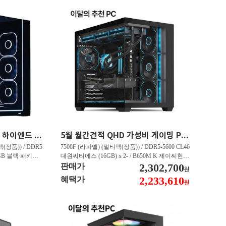
45만원 할인 QHD 게이밍 하이엔드 PC 9800X3D RX 9070 XT HY271
5월 월간견적 QHD 가성비 게이밍 PC 7500F RTX 5060 Ti GY506
(정품)) / DDR5
7500F (라파엘) (멀티팩(정품)) / DDR5-5600 CL46
 RGB 블랙 패키지
대원씨티에스 (16GB) x 2- / B650M K 제이씨현 /
E Black - 특가판매
T1 지포스 RTX 5060 TI OC D7 8GB 인텍앤컴퍼
2,302,700
판매가
원
 16GB 대원씨티에스
니 / Gen4 4000E M.2 NVMe 피씨디렉트 (500GB)
2,233,610
혜택가
원
1TB)