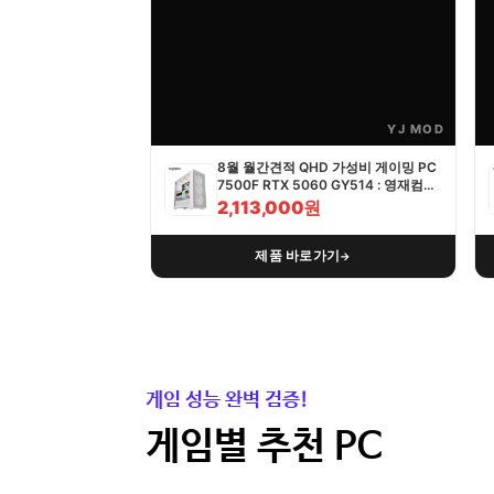
YJ MOD
8월 월간견적 QHD 가성비 게이밍 PC
7500F RTX 5060 GY514 : 영재컴퓨
터
2,113,000원
제품 바로가기
→
게임 성능 완벽 검증!
게임별 추천 PC