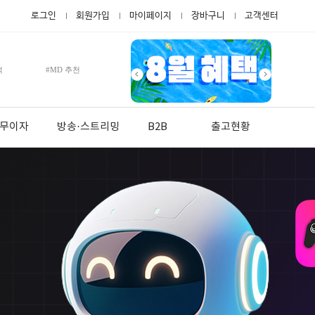
로그인
회원가입
마이페이지
장바구니
고객센터
적
#MD 추천
월 무이자
방송·스트리밍
B2B
출고현황