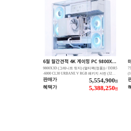
6월 월간견적 4K 게이밍 PC 9800X3D RTX 5080 GY512
9800X3D (그래니트 릿지) (멀티팩(정품)) / DDR5
7
-6000 CL30 URBANE V RGB 패키지 서린 (32GB
(
(16Gx2)) / B850M-PLUS WIFI7 W 대원씨티에스 /
5,554,900
즈
판매가
원
지포스 RTX 5080 AERO OC SFF D7 16GB 제이
C
5,388,250
혜택가
원
씨현 / EXCERIA 히트싱크 M.2 NVMe (2TB)