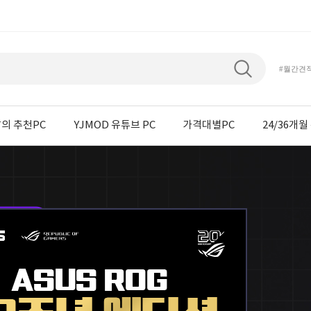
#월간견
의 추천PC
YJMOD 유튜브 PC
가격대별PC
24/36개