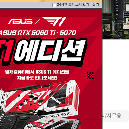
24시간 동안 보지 않기
닫기
한 국밥 세팅 모음
PC
영상편집/방송용
2D그래픽/사무용