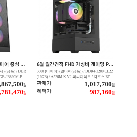
최신 인텔 CPU 탑재 프리미어 중심 가성비 영상편집 PC 250K RTX 5060 추천PC VY113
6월 월간견적 FHD 가성비 게이밍 PC 5600 RTX 3050 GY509
) (정품) / DDR
5600 (버미어) (멀티팩(정품)) / DDR4-3200 CL22
2GB / B860M-PL
(16GB) / A520M K V2 피씨디렉트 / 지포스 RTX
060 DUAL D7 8
,867,500
3050 STORM X D6 6GB 이엠텍 / CN600 M.2 NV
1,017,700
판매가
원
원
 대원씨티에스 (1T
Me 디앤디컴 (512GB)
,781,470
987,160
혜택가
원
원