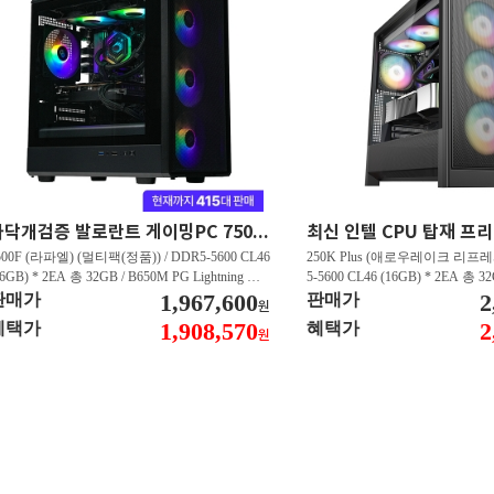
마닥개검증 발로란트 게이밍PC 7500F/RTX5060 발로란트 FHD 500프레임 이상 GY102
500F (라파엘) (멀티팩(정품)) / DDR5-5600 CL46
250K Plus (애로우레이크 리프레시
16GB) * 2EA 총 32GB / B650M PG Lightning 에
5-5600 CL46 (16GB) * 2EA 총 3
윈 / 지포스 RTX 5060 DUAL D7 8GB 이엠텍 /
1,967,600
US WIFI STCOM / 지포스 RTX 5
2
판매가
판매가
원
N600 M.2 NVMe 디앤디컴 (512GB)
GB 이엠텍 / T500 M.2 NVMe
1,908,570
2
혜택가
혜택가
원
B)