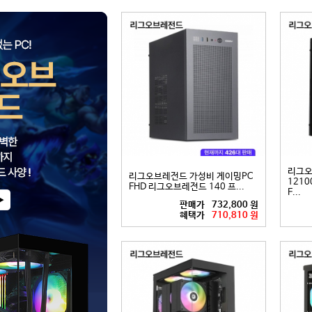
리그오
리그오브레전드 가성비 게이밍PC
12100
FHD 리그오브레전드 140 프...
F...
판매가
732,800 원
혜택가
710,810 원