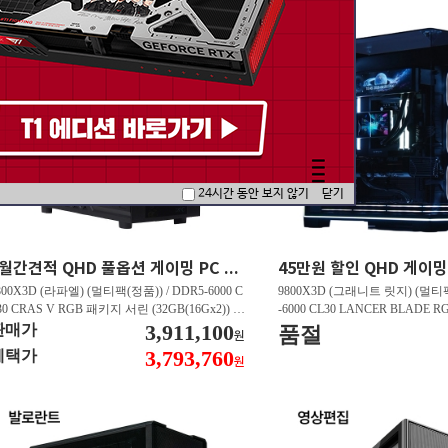
24시간 동안 보지 않기
닫기
5월간견적 QHD 풀옵션 게이밍 PC 7800X3D RTX 5070 GY507
800X3D (라파엘) (멀티팩(정품)) / DDR5-6000 C
9800X3D (그래니트 릿지) (멀티팩
30 CRAS V RGB 패키지 서린 (32GB(16Gx2)) /
-6000 CL30 LANCER BLADE
850M AORUS ELITE WIFI6E 피씨디렉트 / 지포
3,911,100
서린 (32GB(16Gx2)) / N9 X870
판매가
품절
원
 RTX 5070 Infinity 3 D7 12GB 이엠텍 / EXCERI
/ 라데온 RX 9070 XT OC D6
3,793,760
혜택가
원
 히트싱크 M.2 NVMe (2TB)
/ EXCERIA PRO G2 M.2 NVMe (