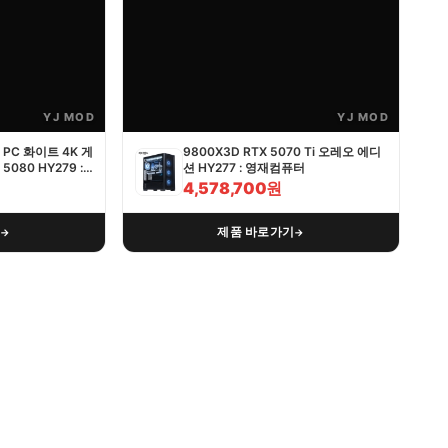
YJ MOD
YJ MOD
PC 화이트 4K 게
9800X3D RTX 5070 Ti 오레오 에디
5080 HY279 :
션 HY277 : 영재컴퓨터
4,578,700원
기
제품 바로가기
→
→