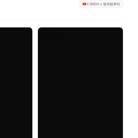
YJMOD x 영재컴퓨터