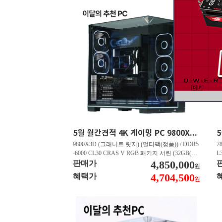
5월 월간견적 4K 게이밍 PC 9800X3D RTX 5070 Ti GY508
9800X3D (그래니트 릿지) (멀티팩(정품)) / DDR5
7
-6000 CL30 CRAS V RGB 패키지 서린 (32GB(16
L
Gx2)) / B850M AORUS ELITE WIFI6E 피씨디렉
4,850,000
B
판매가
원
트 / 지포스 RTX 5070 Ti GAMING OC D7 16GB
스
4,704,500
혜택가
원
피씨디렉트 / EXCERIA 히트싱크 M.2 NVMe (2T
A
B)