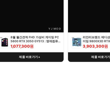
YJ MOD
8월 월간견적 FHD 가성비 게이밍 PC
리안리브랜드 에디션 
5600 RTX 3050 GY513 : 영재컴퓨
이밍 9800X3D RTX 
터
영재컴퓨터
1,077,300원
3,903,300원
제품 바로가기
제품 바로가
→