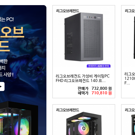
리그오
리그오브레전드 가성비 게이밍PC
12100
FHD 리그오브레전드 140 프...
F...
판매가
732,800 원
혜택가
710,810 원