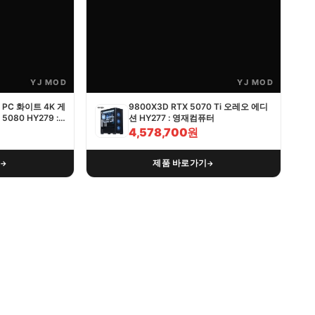
YJ MOD
YJ MOD
PC 화이트 4K 게
9800X3D RTX 5070 Ti 오레오 에디
5080 HY279 :
션 HY277 : 영재컴퓨터
4,578,700원
기
제품 바로가기
→
→