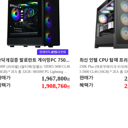
마닥개검증 발로란트 게이밍PC 7500F/RTX5060 발로란트 FHD 500프레임 이상 GY102
500F (라파엘) (멀티팩(정품)) / DDR5-5600 CL46
250K Plus (애로우레이크 리프레시
16GB) * 2EA 총 32GB / B650M PG Lightning 에
5-5600 CL46 (16GB) * 2EA 총 3
윈 / 지포스 RTX 5060 DUAL D7 8GB 이엠텍 /
1,967,800
US WIFI STCOM / 지포스 RTX 5
2
판매가
판매가
원
N600 M.2 NVMe 디앤디컴 (512GB)
GB 이엠텍 / T500 M.2 NVMe
1,908,760
2
혜택가
혜택가
원
B)