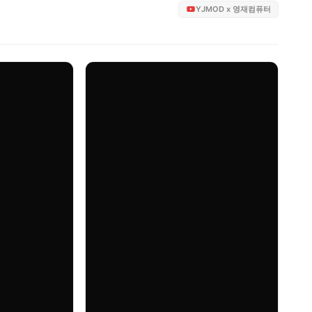
YJMOD x 영재컴퓨터