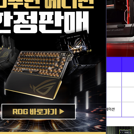
Ai · 전문가용
게임별PC
AI이미지생성 · 딥러닝
리그오브레전드
발로란트
개발.서버
배틀그라운드
아이온2
NVIDIA AI PC
로스트아크
플라이트시뮬레이션