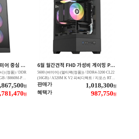
최신 인텔 CPU 탑재 프리미어 중심 가성비 영상편집 PC 250K RTX 5060 추천PC VY113
6월 월간견적 FHD 가성비 게이밍 PC 5600 RTX 3050 GY509
) (정품) / DDR
5600 (버미어) (멀티팩(정품)) / DDR4-3200 CL22
2GB / B860M-PL
(16GB) / A520M K V2 피씨디렉트 / 지포스 RTX
060 DUAL D7 8
,867,500
3050 STORM X D6 6GB 이엠텍 / CN600 M.2 NV
1,018,300
판매가
원
원
 대원씨티에스 (1T
Me 디앤디컴 (512GB)
,781,470
987,750
혜택가
원
원