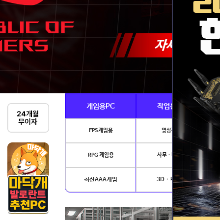
게임용PC
작업용PC
FPS게임용
영상편집
RPG 게임용
사무 · 디자인
최신AAA게임
3D · 모델링