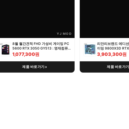
YJ MOD
8월 월간견적 FHD 가성비 게이밍 PC
리안리브랜드 에디션 
5600 RTX 3050 GY513 : 영재컴퓨
이밍 9800X3D RTX 
터
영재컴퓨터
1,077,300원
3,903,300원
제품 바로가기
제품 바로가
→