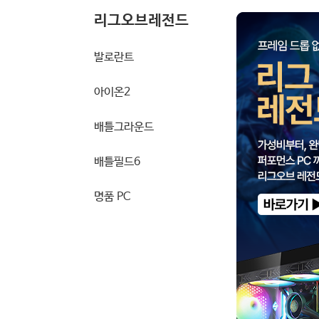
리그오브레전드
발로란트
아이온2
배틀그라운드
배틀필드6
명품 PC