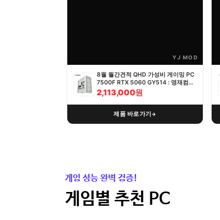
YJ MOD
8월 월간견적 QHD 가성비 게이밍 PC
7500F RTX 5060 GY514 : 영재컴퓨
터
2,113,000원
제품 바로가기
→
게임 성능 완벽 검증!
게임별 추천 PC