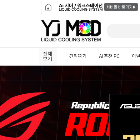
전체
견적짜기
Ai 추천 PC
이달
보기