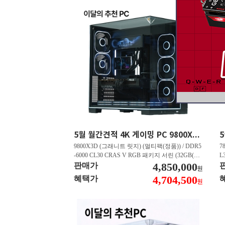
5월 월간견적 4K 게이밍 PC 9800X3D RTX 5070 Ti GY508
9800X3D (그래니트 릿지) (멀티팩(정품)) / DDR5
7
-6000 CL30 CRAS V RGB 패키지 서린 (32GB(16
L
Gx2)) / B850M AORUS ELITE WIFI6E 피씨디렉
4,850,000
B
판매가
원
트 / 지포스 RTX 5070 Ti GAMING OC D7 16GB
스
4,704,500
혜택가
원
피씨디렉트 / EXCERIA 히트싱크 M.2 NVMe (2T
A
B)