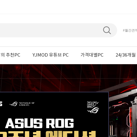
#월간견
의 추천PC
YJMOD 유튜브 PC
가격대별PC
24/36개