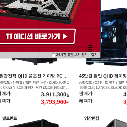
24시간 동안 보지 않기
닫기
5월간견적 QHD 풀옵션 게이밍 PC 7800X3D RTX 5070 GY507
800X3D (라파엘) (멀티팩(정품)) / DDR5-6000 C
9800X3D (그래니트 릿지) (멀티팩
30 CRAS V RGB 패키지 서린 (32GB(16Gx2)) /
-6000 CL30 LANCER BLADE
850M AORUS ELITE WIFI6E 피씨디렉트 / 지포
3,911,300
서린 (32GB(16Gx2)) / N9 X870
4
판매가
판매가
원
 RTX 5070 Infinity 3 D7 12GB 이엠텍 / EXCERI
/ 라데온 RX 9070 XT OC D6
3,793,960
3
혜택가
혜택가
원
 히트싱크 M.2 NVMe (2TB)
/ EXCERIA PRO G2 M.2 NVMe (