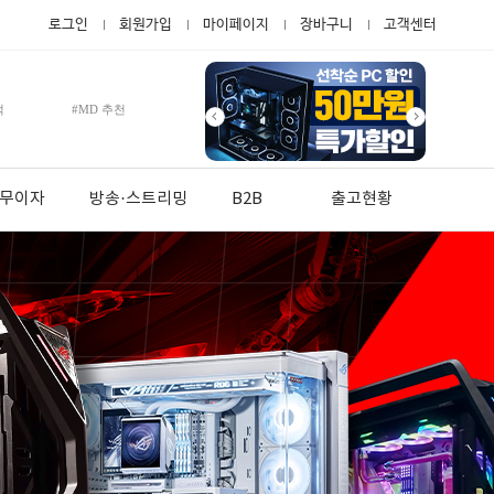
로그인
회원가입
마이페이지
장바구니
고객센터
적
#MD 추천
월 무이자
방송·스트리밍
B2B
출고현황