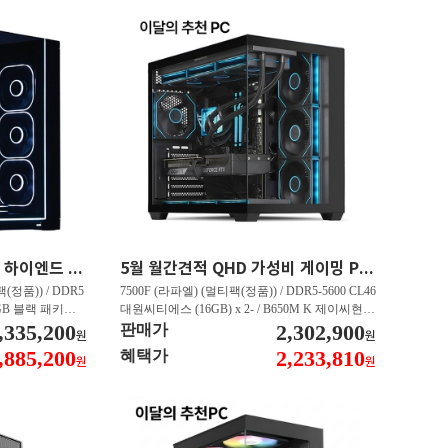
45만원 할인 QHD 게이밍 하이엔드 PC 9800X3D RX 9070 XT HY271
5월 월간견적 QHD 가성비 게이밍 PC 7500F RTX 5060 Ti GY506
(정품)) / DDR5
7500F (라파엘) (멀티팩(정품)) / DDR5-5600 CL46
 RGB 블랙 패키지
대원씨티에스 (16GB) x 2- / B650M K 제이씨현 /
E Black - 특가판매
,335,200
T1 지포스 RTX 5060 TI OC D7 8GB 인텍앤컴퍼
2,302,900
판매가
원
원
 16GB 대원씨티에스
니 / Gen4 4000E M.2 NVMe 피씨디렉트 (500GB)
,885,200
2,233,810
혜택가
원
원
1TB)