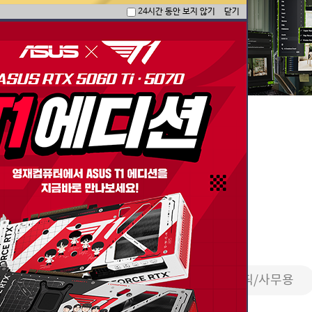
24시간 동안 보지 않기
닫기
한 국밥 세팅 모음
PC
영상편집/방송용
2D그래픽/사무용