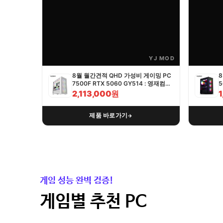
YJ MOD
8월 월간견적 QHD 가성비 게이밍 PC
8
7500F RTX 5060 GY514 : 영재컴퓨
5
터
2,113,000원
제품 바로가기
→
게임 성능 완벽 검증!
게임별 추천 PC