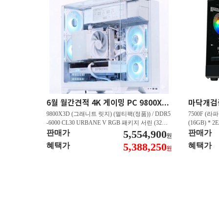
6월 월간견적 4K 게이밍 PC 9800X3D RTX 5080 GY512
9800X3D (그래니트 릿지) (멀티팩(정품)) / DDR5
7500F (라파
-6000 CL30 URBANE V RGB 패키지 서린 (32GB
(16GB) * 2
(16Gx2)) / B850M-PLUS WIFI7 W 대원씨티에스 /
5,554,900
즈윈 / 지포스
판매가
판매가
원
지포스 RTX 5080 AERO OC SFF D7 16GB 제이
CN600 M.
5,388,250
혜택가
혜택가
원
씨현 / EXCERIA 히트싱크 M.2 NVMe (2TB)