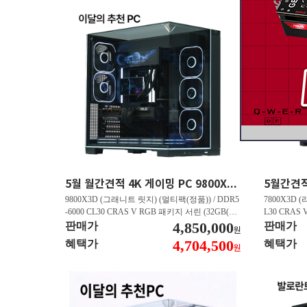
5월 월간견적 4K 게이밍 PC 9800X3D RTX 5070 Ti GY508
9800X3D (그래니트 릿지) (멀티팩(정품)) / DDR5
7800X3D (
-6000 CL30 CRAS V RGB 패키지 서린 (32GB(16
L30 CRAS 
Gx2)) / B850M AORUS ELITE WIFI6E 피씨디렉
4,850,000
B850M AO
판매가
판매가
원
트 / 지포스 RTX 5070 Ti GAMING OC D7 16GB
스 RTX 5070
4,704,500
혜택가
혜택가
원
피씨디렉트 / EXCERIA 히트싱크 M.2 NVMe (2T
A 히트싱크 M
B)