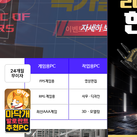
게임용PC
작업용PC
Ai · 
FPS게임용
영상편집
AI이미지생성
RPG 게임용
사무 · 디자인
개발.
최신AAA게임
3D · 모델링
NVIDIA 