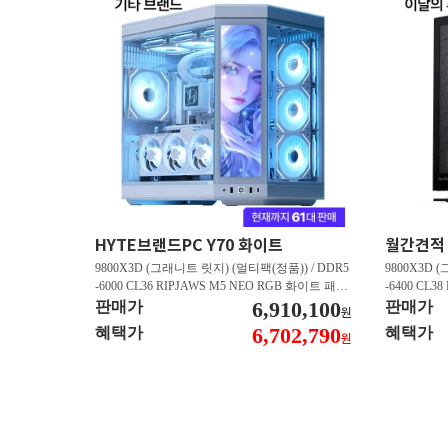
HYTE브랜드PC Y70 화이트
9800X3D (그래니트 릿지) (멀티팩(정품)) / DDR5
9800X3D 
-6000 CL36 RIPJAWS M5 NEO RGB 화이트 패키
-6400 CL3
지 (32GB(16Gx2)) / B850M AORUS ELITE WIFI6
6,910,100
스 (32GB(16
판매가
판매가
원
E ICE 피씨디렉트 / 지포스 RTX 5080 AERO OC S
/ 라데온 RX 9
6,702,790
혜택가
혜택가
원
FF D7 16GB 제이씨현 / BLACK SN850X M.2 NV
0 M.2 NV
Me (1TB)