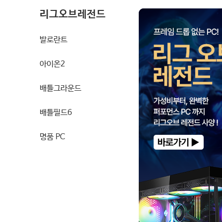
리그오브레전드
발로란트
아이온2
배틀그라운드
배틀필드6
명품 PC