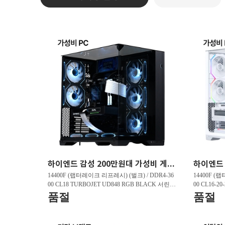
하이엔드 감성 200만원대 가성비 게이밍PC HY263 FHD 리그오브레전드 200 프레임 , 발로란트 240 프레임 , 배틀그라운드 150 프레임
14400F (랩터레이크 리프레시) (벌크) / DDR4-36
14400F (
00 CL18 TURBOJET UD848 RGB BLACK 서린 (3
00 CL16-2
2GB(16Gx2)) / B760M DS3H D4 제이씨현 / 지포
GB(16Gx2)
품절
품절
스 RTX 5060 DUAL OC D7 8GB 이엠텍 / CRAS
5060 WHIT
C910G M.2 NVMe (1TB)
M.2 NVMe 