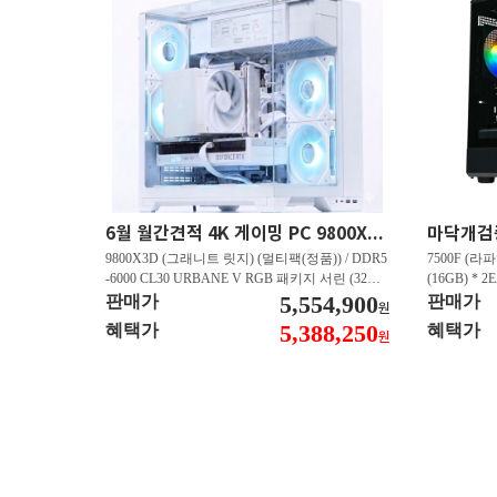
6월 월간견적 4K 게이밍 PC 9800X3D RTX 5080 GY512
9800X3D (그래니트 릿지) (멀티팩(정품)) / DDR5
7500F (라파
-6000 CL30 URBANE V RGB 패키지 서린 (32GB
(16GB) * 2
(16Gx2)) / B850M-PLUS WIFI7 W 대원씨티에스 /
5,554,900
즈윈 / 지포스
판매가
판매가
원
지포스 RTX 5080 AERO OC SFF D7 16GB 제이
CN600 M.
5,388,250
혜택가
혜택가
원
씨현 / EXCERIA 히트싱크 M.2 NVMe (2TB)