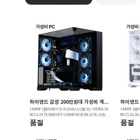
하이엔드 감성 200만원대 가성비 게이밍PC HY263 FHD 리그오브레전드 200 프레임 , 발로란트 240 프레임 , 배틀그라운드 150 프레임
14400F (랩터레이크 리프레시) (벌크) / DDR4-36
14400F (
00 CL18 TURBOJET UD848 RGB BLACK 서린 (3
00 CL16-2
2GB(16Gx2)) / B760M DS3H D4 제이씨현 / 지포
GB(16Gx2)
품절
품절
스 RTX 5060 DUAL OC D7 8GB 이엠텍 / T500 M.
5060 WHIT
2 NVMe 대원씨티에스 (1TB)
Me 대원씨티