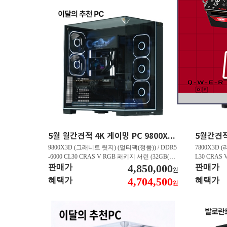
5월 월간견적 4K 게이밍 PC 9800X3D RTX 5070 Ti GY508
9800X3D (그래니트 릿지) (멀티팩(정품)) / DDR5
7800X3D (
-6000 CL30 CRAS V RGB 패키지 서린 (32GB(16
L30 CRAS 
Gx2)) / B850M AORUS ELITE WIFI6E 피씨디렉
4,850,000
B850M AO
판매가
판매가
원
트 / 지포스 RTX 5070 Ti GAMING OC D7 16GB
스 RTX 5070
4,704,500
혜택가
혜택가
원
피씨디렉트 / EXCERIA 히트싱크 M.2 NVMe (2T
A 히트싱크 M
B)