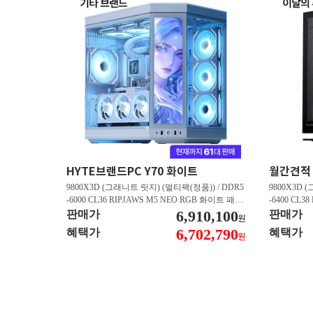
HYTE브랜드PC Y70 화이트
9800X3D (그래니트 릿지) (멀티팩(정품)) / DDR5
9800X3D 
-6000 CL36 RIPJAWS M5 NEO RGB 화이트 패키
-6400 CL3
지 (32GB(16Gx2)) / B850M AORUS ELITE WIFI6
6,910,100
스 (32GB(16
판매가
판매가
원
E ICE 피씨디렉트 / 지포스 RTX 5080 AERO OC S
/ 라데온 RX 9
6,702,790
혜택가
혜택가
원
FF D7 16GB 제이씨현 / BLACK SN850X M.2 NV
0 M.2 NV
Me (1TB)