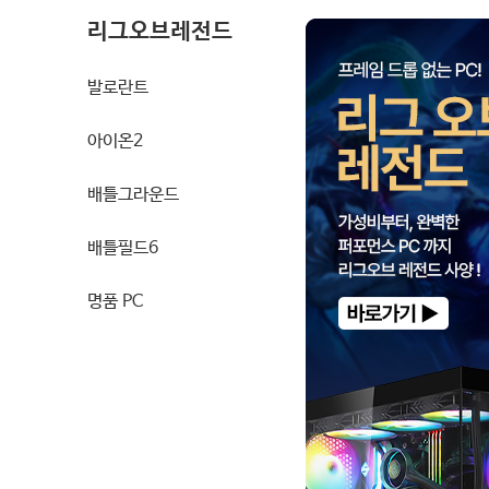
리그오브레전드
발로란트
아이온2
배틀그라운드
배틀필드6
명품 PC