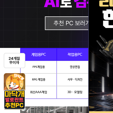
게임용PC
작업용PC
Ai · 
FPS게임용
영상편집
AI이미지생성
RPG 게임용
사무 · 디자인
개발.
최신AAA게임
3D · 모델링
NVIDIA 