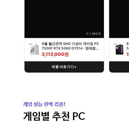
YJ MOD
8월 월간견적 QHD 가성비 게이밍 PC
8
7500F RTX 5060 GY514 : 영재컴퓨
5
터
2,113,000원
제품 바로가기
→
게임 성능 완벽 검증!
게임별 추천 PC