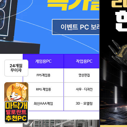
게임용PC
작업용PC
Ai · 
FPS게임용
영상편집
AI이미지생성
RPG 게임용
사무 · 디자인
개발.
최신AAA게임
3D · 모델링
NVIDIA 