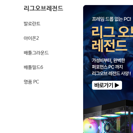
리그오브레전드
발로란트
아이온2
배틀그라운드
배틀필드6
명품 PC