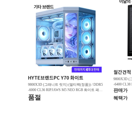
HYTE브랜드PC Y70 화이트
9800X3D 
-6400 CL3
9800X3D (그래니트 릿지) (멀티팩(정품)) / DDR5
스 (32GB(16
-6000 CL36 RIPJAWS M5 NEO RGB 화이트 패키
판매가
/ 라데온 RX 9
지 (32GB(16Gx2)) / B850M AORUS ELITE WIFI6
품절
혜택가
0 M.2 NV
E ICE 피씨디렉트 / 지포스 RTX 5080 AERO OC S
FF D7 16GB 제이씨현 / BLACK SN850X M.2 NV
Me (1TB)