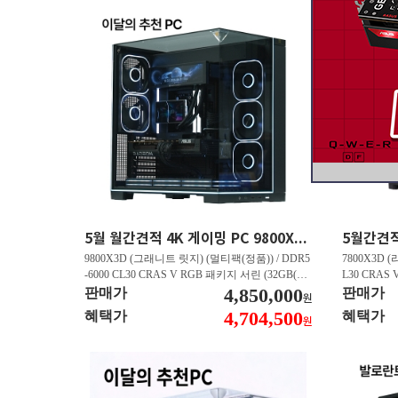
5월 월간견적 4K 게이밍 PC 9800X3D RTX 5070 Ti GY508
9800X3D (그래니트 릿지) (멀티팩(정품)) / DDR5
7800X3D (
-6000 CL30 CRAS V RGB 패키지 서린 (32GB(16
L30 CRAS 
Gx2)) / B850M AORUS ELITE WIFI6E 피씨디렉
4,850,000
B850M AO
판매가
판매가
원
트 / 지포스 RTX 5070 Ti GAMING OC D7 16GB
스 RTX 5070
4,704,500
혜택가
혜택가
원
피씨디렉트 / EXCERIA 히트싱크 M.2 NVMe (2T
A 히트싱크 M
B)