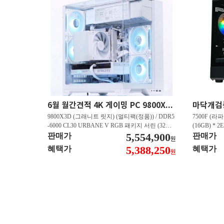
6월 월간견적 4K 게이밍 PC 9800X3D RTX 5080 GY512
9800X3D (그래니트 릿지) (멀티팩(정품)) / DDR5
7500F (라파
-6000 CL30 URBANE V RGB 패키지 서린 (32GB
(16GB) * 2
(16Gx2)) / B850M-PLUS WIFI7 W 대원씨티에스 /
5,554,900
즈윈 / 지포스
판매가
판매가
원
지포스 RTX 5080 AERO OC SFF D7 16GB 제이
CN600 M.
5,388,250
혜택가
혜택가
원
씨현 / EXCERIA 히트싱크 M.2 NVMe (2TB)