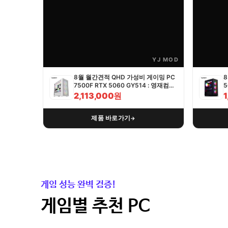
YJ MOD
8월 월간견적 QHD 가성비 게이밍 PC
8
7500F RTX 5060 GY514 : 영재컴퓨
5
터
2,113,000원
제품 바로가기
→
게임 성능 완벽 검증!
게임별 추천 PC