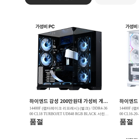
하이엔드 감성 200만원대 가성비 게이밍PC HY263 FHD 리그오브레전드 200 프레임 , 발로란트 240 프레임 , 배틀그라운드 150 프레임
14400F (랩터레이크 리프레시) (벌크) / DDR4-36
14400F (
00 CL18 TURBOJET UD848 RGB BLACK 서린 (3
00 CL16-2
2GB(16Gx2)) / B760M DS3H D4 제이씨현 / 지포
GB(16Gx2)
품절
품절
스 RTX 5060 DUAL OC D7 8GB 이엠텍 / T500 M.
5060 WHIT
2 NVMe 대원씨티에스 (1TB)
Me 대원씨티