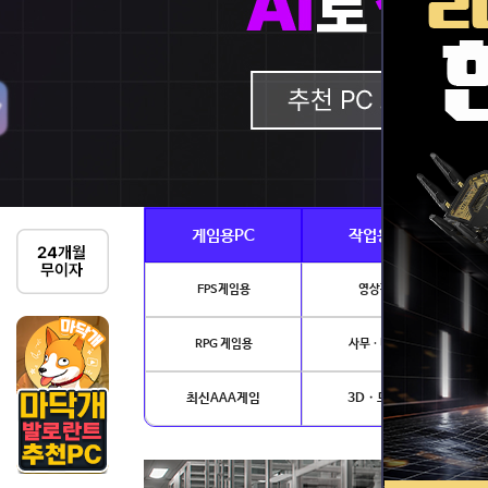
게임용PC
작업용PC
FPS게임용
영상편집
RPG 게임용
사무 · 디자인
최신AAA게임
3D · 모델링