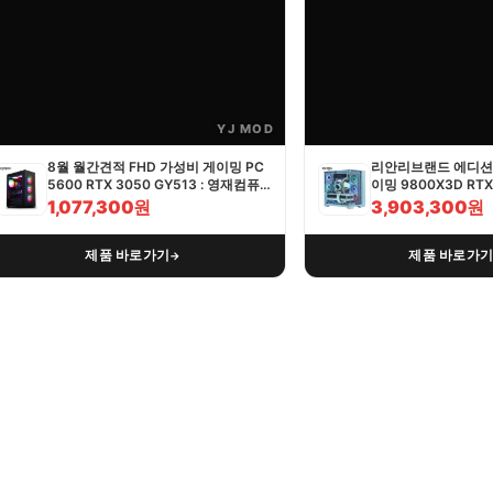
YJ MOD
8월 월간견적 FHD 가성비 게이밍 PC
리안리브랜드 에디션 
5600 RTX 3050 GY513 : 영재컴퓨
이밍 9800X3D RTX 
터
영재컴퓨터
1,077,300원
3,903,300원
제품 바로가기
제품 바로가
→