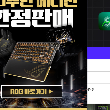
Ai · 전문가용
게임별PC
AI이미지생성 · 딥러닝
리그오브레전드
발로란트
개발.서버
배틀그라운드
아이온2
NVIDIA AI PC
로스트아크
플라이트시뮬레이션