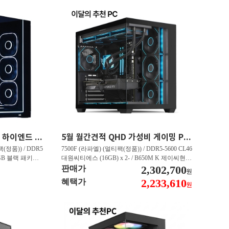
45만원 할인 QHD 게이밍 하이엔드 PC 9800X3D RX 9070 XT HY271
5월 월간견적 QHD 가성비 게이밍 PC 7500F RTX 5060 Ti GY506
(정품)) / DDR5
7500F (라파엘) (멀티팩(정품)) / DDR5-5600 CL46
 RGB 블랙 패키지
대원씨티에스 (16GB) x 2- / B650M K 제이씨현 /
E Black - 특가판매
T1 지포스 RTX 5060 TI OC D7 8GB 인텍앤컴퍼
2,302,700
판매가
원
 16GB 대원씨티에스
니 / Gen4 4000E M.2 NVMe 피씨디렉트 (500GB)
2,233,610
혜택가
원
1TB)