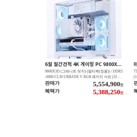
6월 월간견적 4K 게이밍 PC 9800X3D RTX 5080 GY512
9800X3D (그래니트 릿지) (멀티팩(정품)) / DDR5
7
-6000 CL30 URBANE V RGB 패키지 서린 (32GB
(
(16Gx2)) / B850M-PLUS WIFI7 W 대원씨티에스 /
5,554,900
즈
판매가
원
지포스 RTX 5080 AERO OC SFF D7 16GB 제이
C
5,388,250
혜택가
원
씨현 / EXCERIA 히트싱크 M.2 NVMe (2TB)