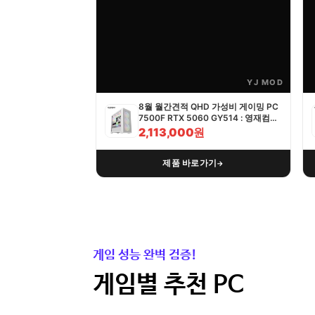
YJ MOD
8월 월간견적 QHD 가성비 게이밍 PC
7500F RTX 5060 GY514 : 영재컴퓨
터
2,113,000원
제품 바로가기
→
게임 성능 완벽 검증!
게임별 추천 PC