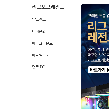
리그오브레전드
발로란트
아이온2
배틀그라운드
배틀필드6
명품 PC