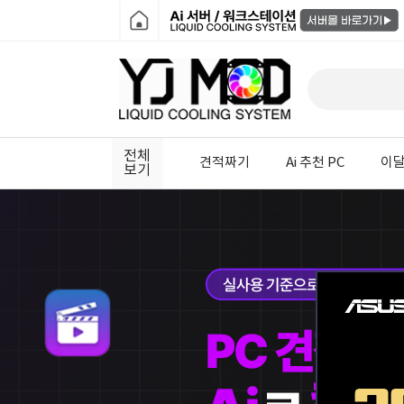
전체
견적짜기
Ai 추천 PC
이달
보기