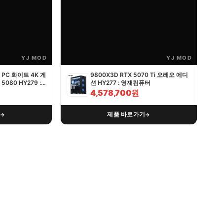
YJ MOD
YJ MOD
PC 화이트 4K 게
9800X3D RTX 5070 Ti 오레오 에디
5080 HY279 :
션 HY277 : 영재컴퓨터
4,578,700원
기
제품 바로가기
→
→