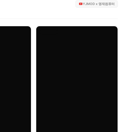
YJMOD x 영재컴퓨터