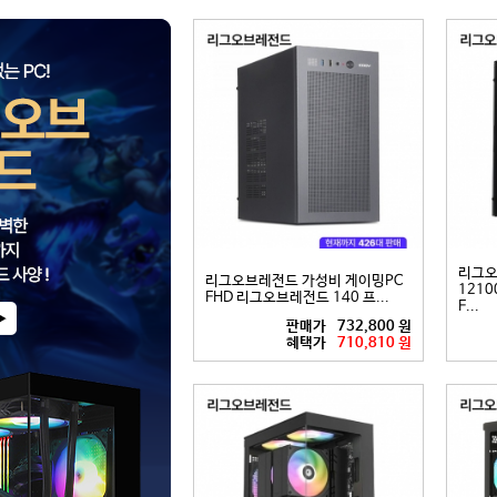
리그오
리그오브레전드 가성비 게이밍PC
12100
FHD 리그오브레전드 140 프...
F...
판매가
732,800 원
혜택가
710,810 원