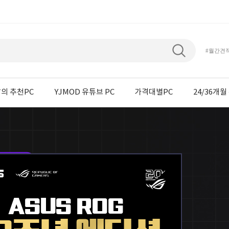
#월간견
의 추천PC
YJMOD 유튜브 PC
가격대별PC
24/36개