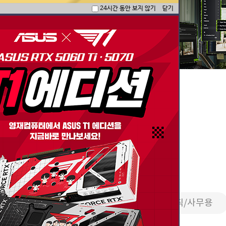
24시간 동안 보지 않기
닫기
한 국밥 세팅 모음
PC
영상편집/방송용
2D그래픽/사무용