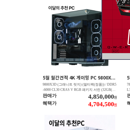
5월 월간견적 4K 게이밍 PC 9800X3D RTX 5070 Ti GY508
9800X3D (그래니트 릿지) (멀티팩(정품)) / DDR5
7
-6000 CL30 CRAS V RGB 패키지 서린 (32GB(16
L
Gx2)) / B850M AORUS ELITE WIFI6E 피씨디렉
4,850,000
B
판매가
원
트 / 지포스 RTX 5070 Ti GAMING OC D7 16GB
스
4,704,500
혜택가
원
피씨디렉트 / EXCERIA 히트싱크 M.2 NVMe (2T
A
B)