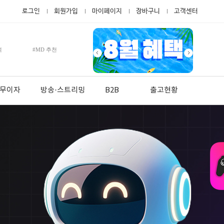
로그인
회원가입
마이페이지
장바구니
고객센터
적
#MD 추천
월 무이자
방송·스트리밍
B2B
출고현황