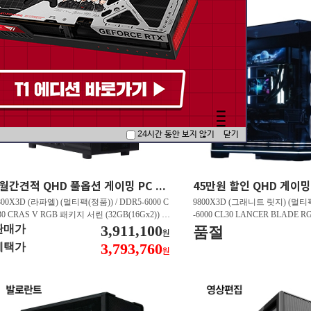
24시간 동안 보지 않기
닫기
5월간견적 QHD 풀옵션 게이밍 PC 7800X3D RTX 5070 GY507
800X3D (라파엘) (멀티팩(정품)) / DDR5-6000 C
9800X3D (그래니트 릿지) (멀티팩
30 CRAS V RGB 패키지 서린 (32GB(16Gx2)) /
-6000 CL30 LANCER BLADE
850M AORUS ELITE WIFI6E 피씨디렉트 / 지포
3,911,100
서린 (32GB(16Gx2)) / N9 X870
판매가
품절
원
 RTX 5070 Infinity 3 D7 12GB 이엠텍 / EXCERI
/ 라데온 RX 9070 XT OC D6
3,793,760
혜택가
원
 히트싱크 M.2 NVMe (2TB)
/ EXCERIA PRO G2 M.2 NVMe (