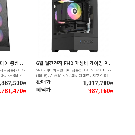
최신 인텔 CPU 탑재 프리미어 중심 가성비 영상편집 PC 250K RTX 5060 추천PC VY113
6월 월간견적 FHD 가성비 게이밍 PC 5600 RTX 3050 GY509
) (정품) / DDR
5600 (버미어) (멀티팩(정품)) / DDR4-3200 CL22
2GB / B860M-PL
(16GB) / A520M K V2 피씨디렉트 / 지포스 RTX
060 DUAL D7 8
,867,500
3050 STORM X D6 6GB 이엠텍 / CN600 M.2 NV
1,017,700
판매가
원
원
 대원씨티에스 (1T
Me 디앤디컴 (512GB)
,781,470
987,160
혜택가
원
원