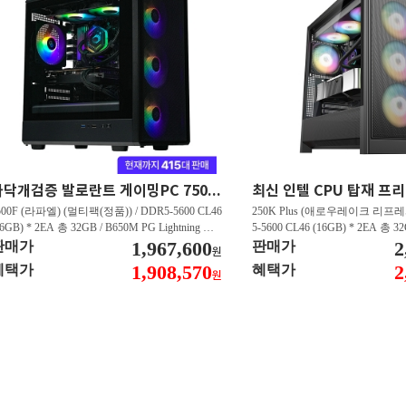
마닥개검증 발로란트 게이밍PC 7500F/RTX5060 발로란트 FHD 500프레임 이상 GY102
500F (라파엘) (멀티팩(정품)) / DDR5-5600 CL46
250K Plus (애로우레이크 리프레시
16GB) * 2EA 총 32GB / B650M PG Lightning 에
5-5600 CL46 (16GB) * 2EA 총 3
윈 / 지포스 RTX 5060 DUAL D7 8GB 이엠텍 /
1,967,600
US WIFI STCOM / 지포스 RTX 5
2
판매가
판매가
원
N600 M.2 NVMe 디앤디컴 (512GB)
GB 이엠텍 / T500 M.2 NVMe
1,908,570
2
혜택가
혜택가
원
B)