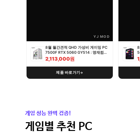
YJ MOD
8월 월간견적 QHD 가성비 게이밍 PC
8
7500F RTX 5060 GY514 : 영재컴퓨
5
터
2,113,000원
제품 바로가기
→
게임 성능 완벽 검증!
게임별 추천 PC