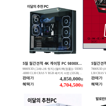
5월 월간견적 4K 게이밍 PC 9800X3D RTX 5070 Ti GY508
9800X3D (그래니트 릿지) (멀티팩(정품)) / DDR5
7800X3D (
-6000 CL30 CRAS V RGB 패키지 서린 (32GB(16
L30 CRAS 
Gx2)) / B850M AORUS ELITE WIFI6E 피씨디렉
4,850,000
B850M AO
판매가
판매가
원
트 / 지포스 RTX 5070 Ti GAMING OC D7 16GB
스 RTX 5070
4,704,500
혜택가
혜택가
원
피씨디렉트 / EXCERIA 히트싱크 M.2 NVMe (2T
A 히트싱크 M
B)