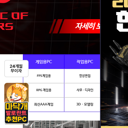
게임용PC
작업용PC
Ai · 
FPS게임용
영상편집
AI이미지생성
RPG 게임용
사무 · 디자인
개발.
최신AAA게임
3D · 모델링
NVIDIA 