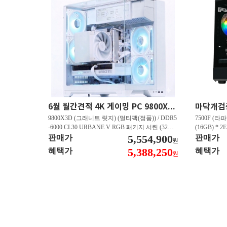
6월 월간견적 4K 게이밍 PC 9800X3D RTX 5080 GY512
9800X3D (그래니트 릿지) (멀티팩(정품)) / DDR5
7500F (라파
-6000 CL30 URBANE V RGB 패키지 서린 (32GB
(16GB) * 2
(16Gx2)) / B850M-PLUS WIFI7 W 대원씨티에스 /
5,554,900
즈윈 / 지포스
판매가
판매가
원
지포스 RTX 5080 AERO OC SFF D7 16GB 제이
CN600 M.
5,388,250
혜택가
혜택가
원
씨현 / EXCERIA 히트싱크 M.2 NVMe (2TB)