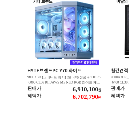
HYTE브랜드PC Y70 화이트
9800X3D (그래니트 릿지) (멀티팩(정품)) / DDR5
9800X3D 
-6000 CL36 RIPJAWS M5 NEO RGB 화이트 패키
-6400 CL3
지 (32GB(16Gx2)) / B850M AORUS ELITE WIFI6
6,910,100
스 (32GB(16
판매가
판매가
원
E ICE 피씨디렉트 / 지포스 RTX 5080 AERO OC S
/ 라데온 RX 9
6,702,790
혜택가
혜택가
원
FF D7 16GB 제이씨현 / BLACK SN850X M.2 NV
0 M.2 NV
Me (1TB)