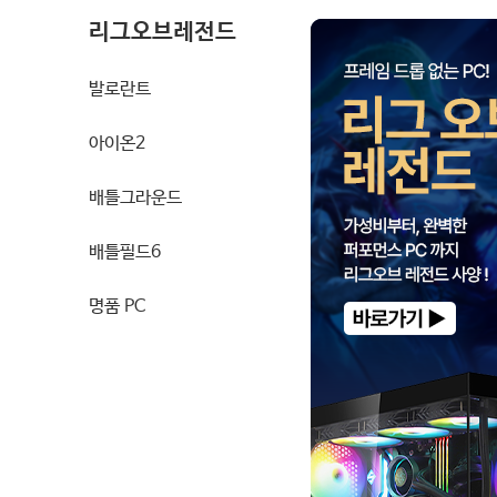
리그오브레전드
발로란트
아이온2
배틀그라운드
배틀필드6
명품 PC