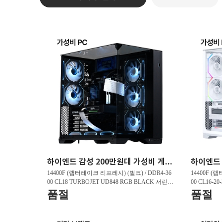
하이엔드 감성 200만원대 가성비 게이밍PC HY263 FHD 리그오브레전드 200 프레임 , 발로란트 240 프레임 , 배틀그라운드 150 프레임
14400F (랩터레이크 리프레시) (벌크) / DDR4-36
14400F (
00 CL18 TURBOJET UD848 RGB BLACK 서린 (3
00 CL16-2
2GB(16Gx2)) / B760M DS3H D4 제이씨현 / 지포
GB(16Gx2)
품절
품절
스 RTX 5060 DUAL OC D7 8GB 이엠텍 / T500 M.
5060 WHIT
2 NVMe 대원씨티에스 (1TB)
Me 대원씨티