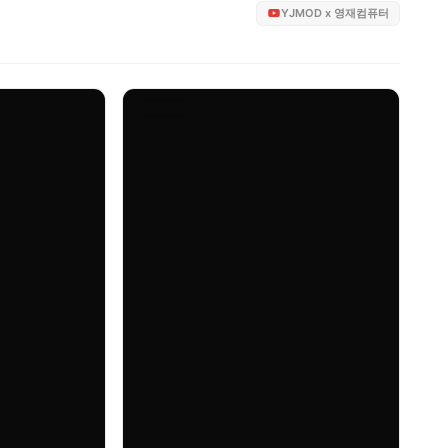
YJMOD x 영재컴퓨터