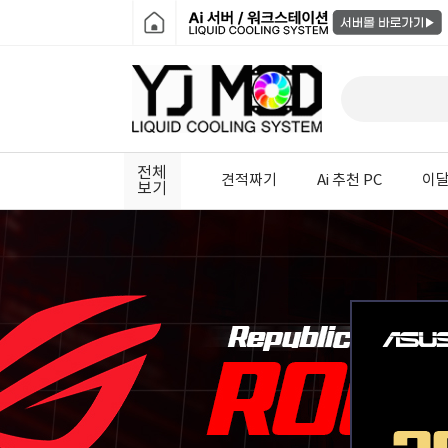
전체
견적짜기
Ai 추천 PC
이달
보기