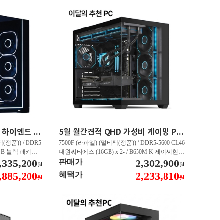
45만원 할인 QHD 게이밍 하이엔드 PC 9800X3D RX 9070 XT HY271
5월 월간견적 QHD 가성비 게이밍 PC 7500F RTX 5060 Ti GY506
(정품)) / DDR5
7500F (라파엘) (멀티팩(정품)) / DDR5-5600 CL46
 RGB 블랙 패키지
대원씨티에스 (16GB) x 2- / B650M K 제이씨현 /
E Black - 특가판매
,335,200
T1 지포스 RTX 5060 TI OC D7 8GB 인텍앤컴퍼
2,302,900
판매가
원
원
 16GB 대원씨티에스
니 / Gen4 4000E M.2 NVMe 피씨디렉트 (500GB)
,885,200
2,233,810
혜택가
원
원
1TB)