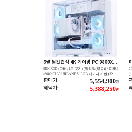
6월 월간견적 4K 게이밍 PC 9800X3D RTX 5080 GY512
9800X3D (그래니트 릿지) (멀티팩(정품)) / DDR5
7
-6000 CL30 URBANE V RGB 패키지 서린 (32GB
(
(16Gx2)) / B850M-PLUS WIFI7 W 대원씨티에스 /
5,554,900
즈
판매가
원
지포스 RTX 5080 AERO OC SFF D7 16GB 제이
C
5,388,250
혜택가
원
씨현 / EXCERIA 히트싱크 M.2 NVMe (2TB)