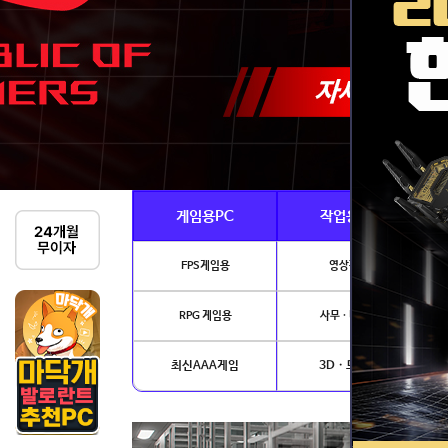
게임용PC
작업용PC
FPS게임용
영상편집
RPG 게임용
사무 · 디자인
최신AAA게임
3D · 모델링