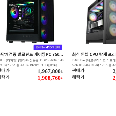
마닥개검증 발로란트 게이밍PC 7500F/RTX5060 발로란트 FHD 500프레임 이상 GY102
500F (라파엘) (멀티팩(정품)) / DDR5-5600 CL46
250K Plus (애로우레이크 리프레시
16GB) * 2EA 총 32GB / B650M PG Lightning 에
5-5600 CL46 (16GB) * 2EA 총 3
윈 / 지포스 RTX 5060 DUAL D7 8GB 이엠텍 /
1,967,800
US WIFI STCOM / 지포스 RTX 5
2
판매가
판매가
원
N600 M.2 NVMe 디앤디컴 (512GB)
GB 이엠텍 / T500 M.2 NVMe
1,908,760
2
혜택가
혜택가
원
B)