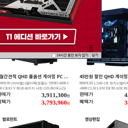
24시간 동안 보지 않기
닫기
5월간견적 QHD 풀옵션 게이밍 PC 7800X3D RTX 5070 GY507
800X3D (라파엘) (멀티팩(정품)) / DDR5-6000 C
9800X3D (그래니트 릿지) (멀티팩
30 CRAS V RGB 패키지 서린 (32GB(16Gx2)) /
-6000 CL30 LANCER BLADE
850M AORUS ELITE WIFI6E 피씨디렉트 / 지포
3,911,300
서린 (32GB(16Gx2)) / N9 X870
4
판매가
판매가
원
 RTX 5070 Infinity 3 D7 12GB 이엠텍 / EXCERI
/ 라데온 RX 9070 XT OC D6
3,793,960
3
혜택가
혜택가
원
 히트싱크 M.2 NVMe (2TB)
/ EXCERIA PRO G2 M.2 NVMe (