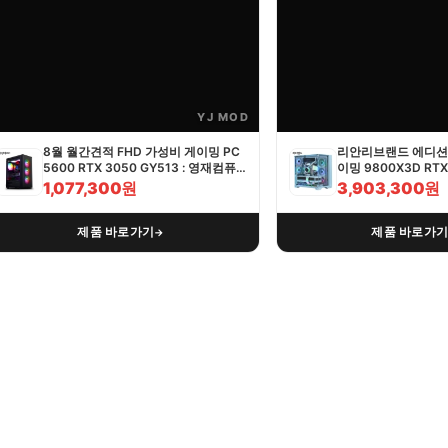
YJ MOD
8월 월간견적 FHD 가성비 게이밍 PC
리안리브랜드 에디션 
5600 RTX 3050 GY513 : 영재컴퓨
이밍 9800X3D RTX 
터
영재컴퓨터
1,077,300원
3,903,300원
제품 바로가기
제품 바로가
→