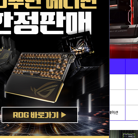
Ai · 전문가용
게임별PC
AI이미지생성 · 딥러닝
리그오브레전드
발로란트
개발.서버
배틀그라운드
아이온2
NVIDIA AI PC
로스트아크
플라이트시뮬레이션