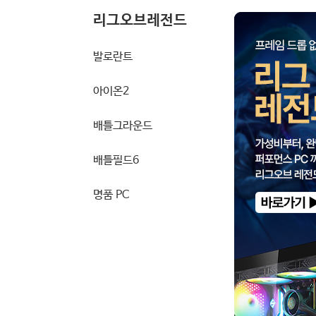
리그오브레전드
발로란트
아이온2
배틀그라운드
배틀필드6
명품 PC