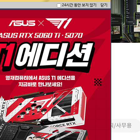
24시간 동안 보지 않기
닫기
한 국밥 세팅 모음
PC
영상편집/방송용
2D그래픽/사무용