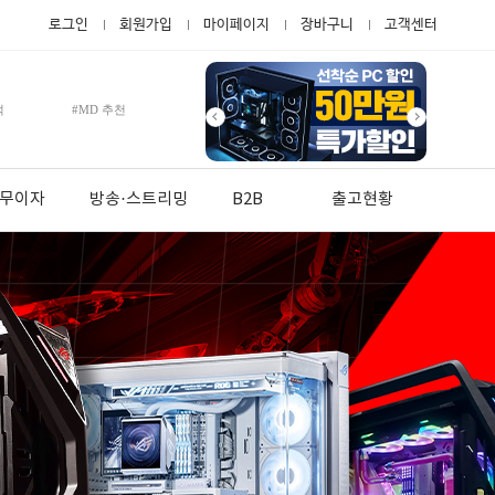
로그인
회원가입
마이페이지
장바구니
고객센터
적
#MD 추천
월 무이자
방송·스트리밍
B2B
출고현황