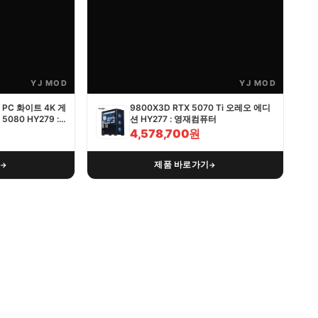
YJ MOD
YJ MOD
PC 화이트 4K 게
9800X3D RTX 5070 Ti 오레오 에디
5080 HY279 :
션 HY277 : 영재컴퓨터
4,578,700원
기
제품 바로가기
→
→