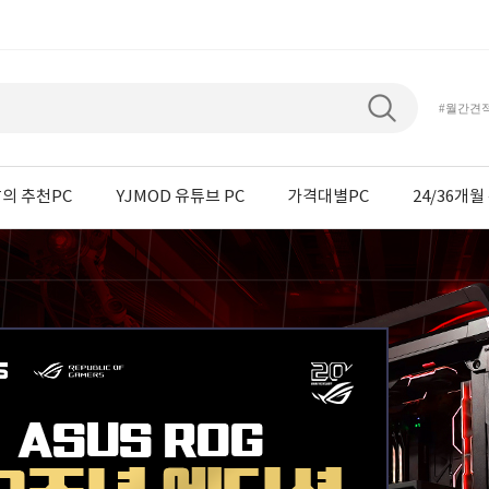
#월간견
의 추천PC
YJMOD 유튜브 PC
가격대별PC
24/36개