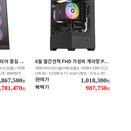
최신 인텔 CPU 탑재 프리미어 중심 가성비 영상편집 PC 250K RTX 5060 추천PC VY113
6월 월간견적 FHD 가성비 게이밍 PC 5600 RTX 3050 GY509
) (정품) / DDR
5600 (버미어) (멀티팩(정품)) / DDR4-3200 CL22
2GB / B860M-PL
(16GB) / A520M K V2 피씨디렉트 / 지포스 RTX
060 DUAL D7 8
,867,500
3050 STORM X D6 6GB 이엠텍 / CN600 M.2 NV
1,018,300
판매가
원
원
 대원씨티에스 (1T
Me 디앤디컴 (512GB)
,781,470
987,750
혜택가
원
원