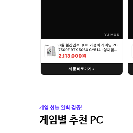
YJ MOD
8월 월간견적 QHD 가성비 게이밍 PC
7500F RTX 5060 GY514 : 영재컴퓨
터
2,113,000원
제품 바로가기
→
게임 성능 완벽 검증!
게임별 추천 PC