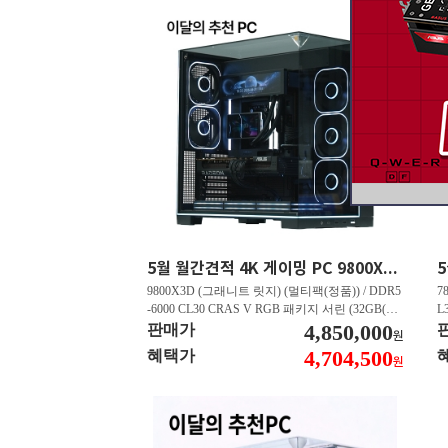
5월 월간견적 4K 게이밍 PC 9800X3D RTX 5070 Ti GY508
9800X3D (그래니트 릿지) (멀티팩(정품)) / DDR5
7
-6000 CL30 CRAS V RGB 패키지 서린 (32GB(16
L
Gx2)) / B850M AORUS ELITE WIFI6E 피씨디렉
4,850,000
B
판매가
원
트 / 지포스 RTX 5070 Ti GAMING OC D7 16GB
스
4,704,500
혜택가
원
피씨디렉트 / EXCERIA 히트싱크 M.2 NVMe (2T
A
B)