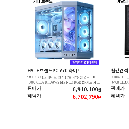
HYTE브랜드PC Y70 화이트
9800X3D (그래니트 릿지) (멀티팩(정품)) / DDR5
9800X3D 
-6000 CL36 RIPJAWS M5 NEO RGB 화이트 패키
-6400 CL3
지 (32GB(16Gx2)) / B850M AORUS ELITE WIFI6
6,910,100
스 (32GB(16
판매가
판매가
원
E ICE 피씨디렉트 / 지포스 RTX 5080 AERO OC S
/ 라데온 RX 9
6,702,790
혜택가
혜택가
원
FF D7 16GB 제이씨현 / BLACK SN850X M.2 NV
0 M.2 NV
Me (1TB)