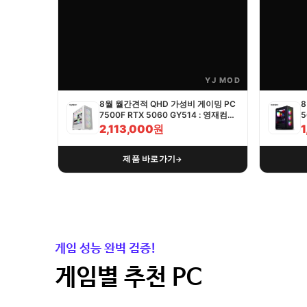
YJ MOD
8월 월간견적 QHD 가성비 게이밍 PC
8
7500F RTX 5060 GY514 : 영재컴퓨
5
터
2,113,000원
제품 바로가기
→
게임 성능 완벽 검증!
게임별 추천 PC