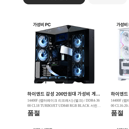
하이엔드 감성 200만원대 가성비 게이밍PC HY263 FHD 리그오브레전드 200 프레임 , 발로란트 240 프레임 , 배틀그라운드 150 프레임
14400F (랩터레이크 리프레시) (벌크) / DDR4-36
14400F (
00 CL18 TURBOJET UD848 RGB BLACK 서린 (3
00 CL16-2
2GB(16Gx2)) / B760M DS3H D4 제이씨현 / 지포
GB(16Gx2)
품절
품절
스 RTX 5060 DUAL OC D7 8GB 이엠텍 / T500 M.
5060 WHIT
2 NVMe 대원씨티에스 (1TB)
Me 대원씨티