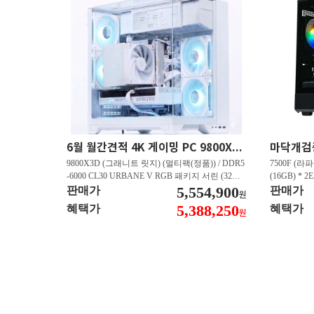
6월 월간견적 4K 게이밍 PC 9800X3D RTX 5080 GY512
9800X3D (그래니트 릿지) (멀티팩(정품)) / DDR5
7500F (라파
-6000 CL30 URBANE V RGB 패키지 서린 (32GB
(16GB) * 2
(16Gx2)) / B850M-PLUS WIFI7 W 대원씨티에스 /
5,554,900
즈윈 / 지포스
판매가
판매가
원
지포스 RTX 5080 AERO OC SFF D7 16GB 제이
CN600 M.
5,388,250
혜택가
혜택가
원
씨현 / EXCERIA 히트싱크 M.2 NVMe (2TB)