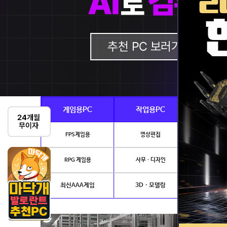
게임용PC
작업용PC
Ai · 
FPS게임용
영상편집
AI이미지생성
RPG 게임용
사무 · 디자인
개발.
최신AAA게임
3D · 모델링
NVIDIA 