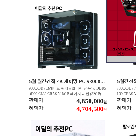
5월 월간견적 4K 게이밍 PC 9800X3D RTX 5070 Ti GY508
9800X3D (그래니트 릿지) (멀티팩(정품)) / DDR5
7800X3D (
-6000 CL30 CRAS V RGB 패키지 서린 (32GB(16
L30 CRAS 
Gx2)) / B850M AORUS ELITE WIFI6E 피씨디렉
4,850,000
B850M AO
판매가
판매가
원
트 / 지포스 RTX 5070 Ti GAMING OC D7 16GB
스 RTX 5070
4,704,500
혜택가
혜택가
원
피씨디렉트 / EXCERIA 히트싱크 M.2 NVMe (2T
A 히트싱크 M
B)