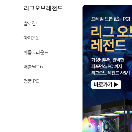
리그오브레전드
발로란트
아이온2
배틀그라운드
배틀필드6
명품 PC