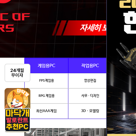
게임용PC
작업용PC
Ai · 
FPS게임용
영상편집
AI이미지생성
RPG 게임용
사무 · 디자인
개발.
최신AAA게임
3D · 모델링
NVIDIA 