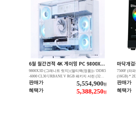
6월 월간견적 4K 게이밍 PC 9800X3D RTX 5080 GY512
9800X3D (그래니트 릿지) (멀티팩(정품)) / DDR5
7500F (라파
-6000 CL30 URBANE V RGB 패키지 서린 (32GB
(16GB) * 2
(16Gx2)) / B850M-PLUS WIFI7 W 대원씨티에스 /
5,554,900
즈윈 / 지포스
판매가
판매가
원
지포스 RTX 5080 AERO OC SFF D7 16GB 제이
CN600 M.
5,388,250
혜택가
혜택가
원
씨현 / EXCERIA 히트싱크 M.2 NVMe (2TB)