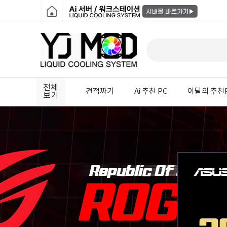
전체
견적짜기
Ai 추천 PC
이달의 추천
보기