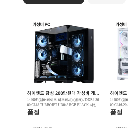
하이엔드 감성 200만원대 가성비 게이밍PC HY263 FHD 리그오브레전드 200 프레임 , 발로란트 240 프레임 , 배틀그라운드 150 프레임
14400F (랩터레이크 리프레시) (벌크) / DDR4-36
14400F (
00 CL18 TURBOJET UD848 RGB BLACK 서린 (3
00 CL16-2
2GB(16Gx2)) / B760M DS3H D4 제이씨현 / 지포
GB(16Gx2)
품절
품절
스 RTX 5060 DUAL OC D7 8GB 이엠텍 / T500 M.
5060 WHIT
2 NVMe 대원씨티에스 (1TB)
Me 대원씨티