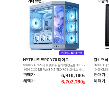
HYTE브랜드PC Y70 화이트
9800X3D (그래니트 릿지) (멀티팩(정품)) / DDR5
9800X3D 
-6000 CL36 RIPJAWS M5 NEO RGB 화이트 패키
-6400 CL3
지 (32GB(16Gx2)) / B850M AORUS ELITE WIFI6
6,910,100
스 (32GB(16
판매가
판매가
원
E ICE 피씨디렉트 / 지포스 RTX 5080 AERO OC S
/ 라데온 RX 9
6,702,790
혜택가
혜택가
원
FF D7 16GB 제이씨현 / BLACK SN850X M.2 NV
0 M.2 NV
Me (1TB)