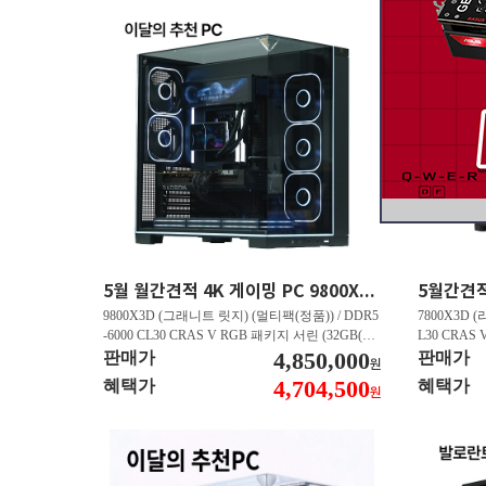
5월 월간견적 4K 게이밍 PC 9800X3D RTX 5070 Ti GY508
9800X3D (그래니트 릿지) (멀티팩(정품)) / DDR5
7800X3D (
-6000 CL30 CRAS V RGB 패키지 서린 (32GB(16
L30 CRAS 
Gx2)) / B850M AORUS ELITE WIFI6E 피씨디렉
4,850,000
B850M AO
판매가
판매가
원
트 / 지포스 RTX 5070 Ti GAMING OC D7 16GB
스 RTX 5070
4,704,500
혜택가
혜택가
원
피씨디렉트 / EXCERIA 히트싱크 M.2 NVMe (2T
A 히트싱크 M
B)