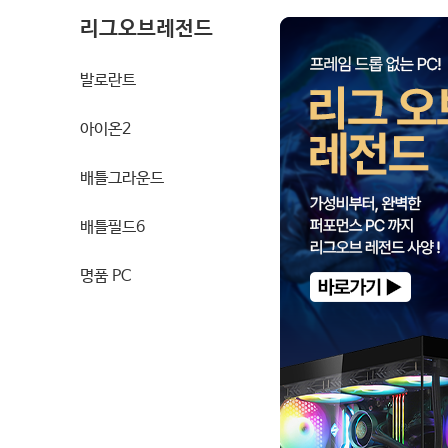
리그오브레전드
발로란트
아이온2
배틀그라운드
배틀필드6
명품 PC