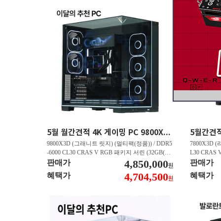
5월 월간견적 4K 게이밍 PC 9800X3D RTX 5070 Ti GY508
9800X3D (그래니트 릿지) (멀티팩(정품)) / DDR5
7800X3D (
-6000 CL30 CRAS V RGB 패키지 서린 (32GB(16
L30 CRAS 
Gx2)) / B850M AORUS ELITE WIFI6E 피씨디렉
4,850,000
B850M AO
판매가
판매가
원
트 / 지포스 RTX 5070 Ti GAMING OC D7 16GB
스 RTX 5070
4,704,500
혜택가
혜택가
원
피씨디렉트 / EXCERIA 히트싱크 M.2 NVMe (2T
A 히트싱크 M
B)