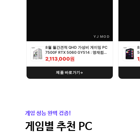
YJ MOD
8월 월간견적 QHD 가성비 게이밍 PC
8
7500F RTX 5060 GY514 : 영재컴퓨
5
터
2,113,000원
제품 바로가기
→
게임 성능 완벽 검증!
게임별 추천 PC