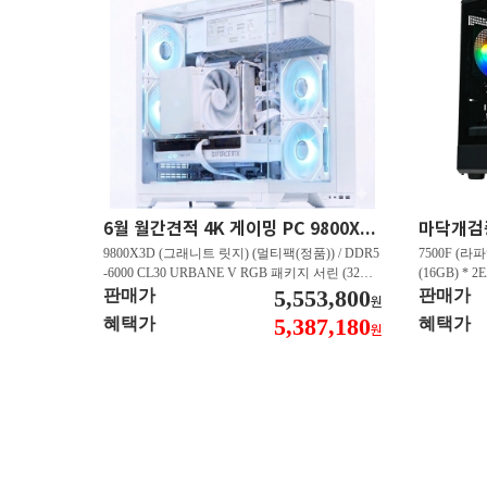
6월 월간견적 4K 게이밍 PC 9800X3D RTX 5080 GY512
9800X3D (그래니트 릿지) (멀티팩(정품)) / DDR5
7500F (라파
-6000 CL30 URBANE V RGB 패키지 서린 (32GB
(16GB) * 2
(16Gx2)) / B850M-PLUS WIFI7 W 대원씨티에스 /
5,553,800
즈윈 / 지포스
판매가
판매가
원
지포스 RTX 5080 AERO OC SFF D7 16GB 제이
CN600 M.
5,387,180
혜택가
혜택가
원
씨현 / EXCERIA 히트싱크 M.2 NVMe (2TB)