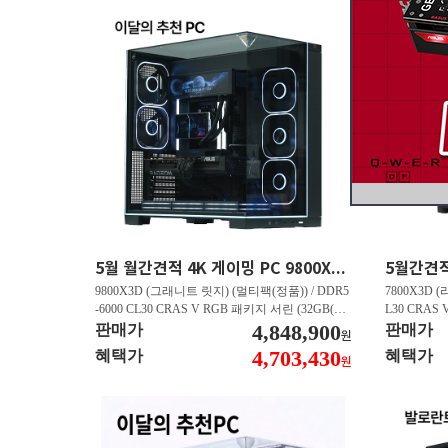
5월 월간견적 4K 게이밍 PC 9800X3D RTX 5070 Ti GY508
9800X3D (그래니트 릿지) (멀티팩(정품)) / DDR5
7800X3D (
-6000 CL30 CRAS V RGB 패키지 서린 (32GB(16
L30 CRAS 
Gx2)) / B850M AORUS ELITE WIFI6E 피씨디렉
4,848,900
B850M AO
판매가
판매가
원
트 / 지포스 RTX 5070 Ti GAMING OC D7 16GB
스 RTX 5070
4,703,430
혜택가
혜택가
원
피씨디렉트 / EXCERIA 히트싱크 M.2 NVMe (2T
A 히트싱크 M
B)