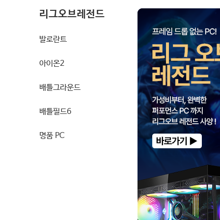
리그오브레전드
발로란트
아이온2
배틀그라운드
배틀필드6
명품 PC