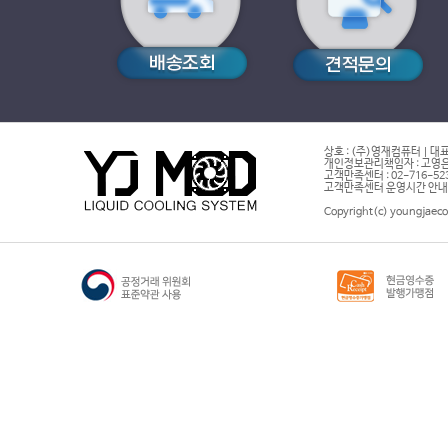
상호 : (주)영재컴퓨터 | 대표
개인정보관리책임자 : 고영은 
고객만족센터 : 02-716-5232 |
고객만족센터 운영시간 안내 : 
Copyright(c) youngjaeco