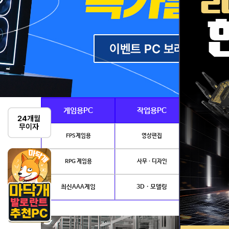
게임용PC
작업용PC
Ai · 
FPS게임용
영상편집
AI이미지생성
RPG 게임용
사무 · 디자인
개발.
최신AAA게임
3D · 모델링
NVIDIA 