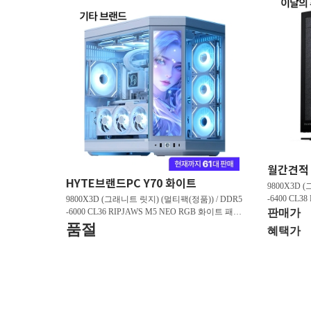
HYTE브랜드PC Y70 화이트
9800X3D 
-6400 CL3
9800X3D (그래니트 릿지) (멀티팩(정품)) / DDR5
스 (32GB(16
-6000 CL36 RIPJAWS M5 NEO RGB 화이트 패키
판매가
/ 라데온 RX 9
지 (32GB(16Gx2)) / B850M AORUS ELITE WIFI6
품절
혜택가
0 M.2 NV
E ICE 피씨디렉트 / 지포스 RTX 5080 AERO OC S
FF D7 16GB 제이씨현 / BLACK SN850X M.2 NV
Me (1TB)