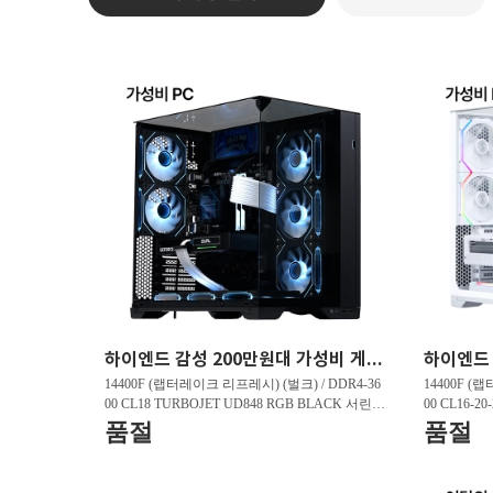
하이엔드 감성 200만원대 가성비 게이밍PC HY263 FHD 리그오브레전드 200 프레임 , 발로란트 240 프레임 , 배틀그라운드 150 프레임
14400F (랩터레이크 리프레시) (벌크) / DDR4-36
14400F (
00 CL18 TURBOJET UD848 RGB BLACK 서린 (3
00 CL16-2
2GB(16Gx2)) / B760M DS3H D4 제이씨현 / 지포
GB(16Gx2)
품절
품절
스 RTX 5060 DUAL OC D7 8GB 이엠텍 / T500 M.
5060 WHIT
2 NVMe 대원씨티에스 (1TB)
Me 대원씨티