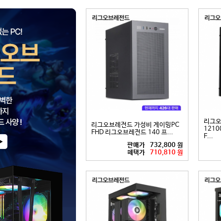
리그오
리그오브레전드 가성비 게이밍PC
12100
FHD 리그오브레전드 140 프...
F...
판매가
732,800 원
혜택가
710,810 원