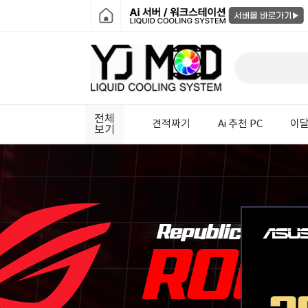
전체
견적짜기
Ai 추천 PC
이달
보기