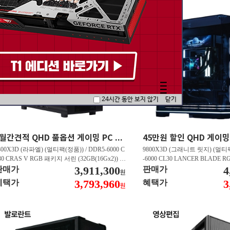
24시간 동안 보지 않기
닫기
5월간견적 QHD 풀옵션 게이밍 PC 7800X3D RTX 5070 GY507
800X3D (라파엘) (멀티팩(정품)) / DDR5-6000 C
9800X3D (그래니트 릿지) (멀티팩
30 CRAS V RGB 패키지 서린 (32GB(16Gx2)) /
-6000 CL30 LANCER BLADE
850M AORUS ELITE WIFI6E 피씨디렉트 / 지포
3,911,300
서린 (32GB(16Gx2)) / N9 X870
4
판매가
판매가
원
 RTX 5070 Infinity 3 D7 12GB 이엠텍 / EXCERI
/ 라데온 RX 9070 XT OC D6
3,793,960
3
혜택가
혜택가
원
 히트싱크 M.2 NVMe (2TB)
/ EXCERIA PRO G2 M.2 NVMe (