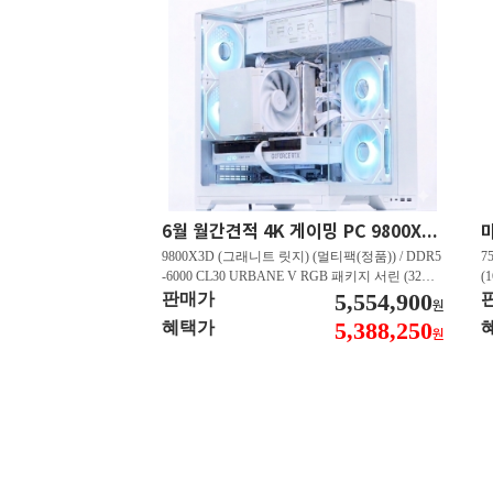
6월 월간견적 4K 게이밍 PC 9800X3D RTX 5080 GY512
9800X3D (그래니트 릿지) (멀티팩(정품)) / DDR5
7
-6000 CL30 URBANE V RGB 패키지 서린 (32GB
(
(16Gx2)) / B850M-PLUS WIFI7 W 대원씨티에스 /
5,554,900
즈
판매가
원
지포스 RTX 5080 AERO OC SFF D7 16GB 제이
C
5,388,250
혜택가
원
씨현 / EXCERIA 히트싱크 M.2 NVMe (2TB)