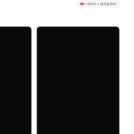
YJMOD x 영재컴퓨터