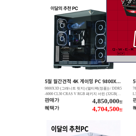
5월 월간견적 4K 게이밍 PC 9800X3D RTX 5070 Ti GY508
9800X3D (그래니트 릿지) (멀티팩(정품)) / DDR5
7
-6000 CL30 CRAS V RGB 패키지 서린 (32GB(16
L
Gx2)) / B850M AORUS ELITE WIFI6E 피씨디렉
4,850,000
B
판매가
원
트 / 지포스 RTX 5070 Ti GAMING OC D7 16GB
스
4,704,500
혜택가
원
피씨디렉트 / EXCERIA 히트싱크 M.2 NVMe (2T
A
B)