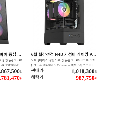
최신 인텔 CPU 탑재 프리미어 중심 가성비 영상편집 PC 250K RTX 5060 추천PC VY113
6월 월간견적 FHD 가성비 게이밍 PC 5600 RTX 3050 GY509
) (정품) / DDR
5600 (버미어) (멀티팩(정품)) / DDR4-3200 CL22
2GB / B860M-PL
(16GB) / A520M K V2 피씨디렉트 / 지포스 RTX
060 DUAL D7 8
,867,500
3050 STORM X D6 6GB 이엠텍 / CN600 M.2 NV
1,018,300
판매가
원
원
 대원씨티에스 (1T
Me 디앤디컴 (512GB)
,781,470
987,750
혜택가
원
원