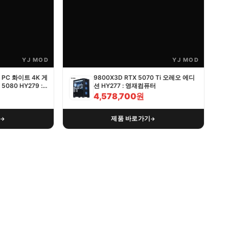
YJ MOD
YJ MOD
PC 화이트 4K 게
9800X3D RTX 5070 Ti 오레오 에디
5080 HY279 :
션 HY277 : 영재컴퓨터
4,578,700원
기
제품 바로가기
→
→