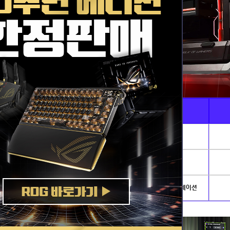
Ai · 전문가용
게임별PC
AI이미지생성 · 딥러닝
리그오브레전드
발로란트
개발.서버
배틀그라운드
아이온2
NVIDIA AI PC
로스트아크
플라이트시뮬레이션