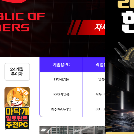
게임용PC
작업용PC
FPS게임용
영상편집
RPG 게임용
사무 · 디자인
최신AAA게임
3D · 모델링