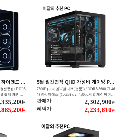
45만원 할인 QHD 게이밍 하이엔드 PC 9800X3D RX 9070 XT HY271
5월 월간견적 QHD 가성비 게이밍 PC 7500F RTX 5060 Ti GY506
(정품)) / DDR5
7500F (라파엘) (멀티팩(정품)) / DDR5-5600 CL46
 RGB 블랙 패키지
대원씨티에스 (16GB) x 2- / B650M K 제이씨현 /
E Black - 특가판매
,335,200
T1 지포스 RTX 5060 TI OC D7 8GB 인텍앤컴퍼
2,302,900
판매가
원
원
 16GB 대원씨티에스
니 / Gen4 4000E M.2 NVMe 피씨디렉트 (500GB)
,885,200
2,233,810
혜택가
원
원
1TB)