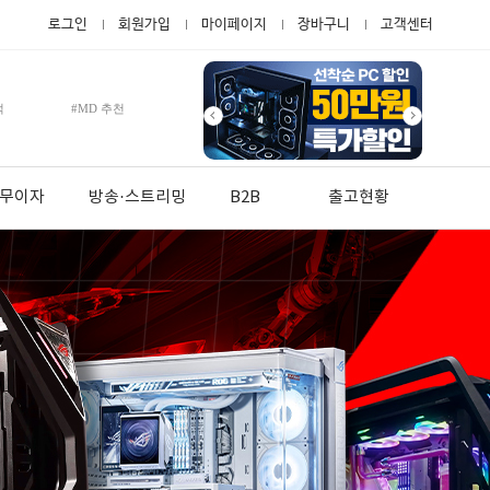
로그인
회원가입
마이페이지
장바구니
고객센터
적
#MD 추천
월 무이자
방송·스트리밍
B2B
출고현황