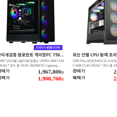
마닥개검증 발로란트 게이밍PC 7500F/RTX5060 발로란트 FHD 500프레임 이상 GY102
500F (라파엘) (멀티팩(정품)) / DDR5-5600 CL46
250K Plus (애로우레이크 리프레시
16GB) * 2EA 총 32GB / B650M PG Lightning 에
5-5600 CL46 (16GB) * 2EA 총 3
윈 / 지포스 RTX 5060 DUAL D7 8GB 이엠텍 /
1,967,800
US WIFI STCOM / 지포스 RTX 5
2
판매가
판매가
원
N600 M.2 NVMe 디앤디컴 (512GB)
GB 이엠텍 / T500 M.2 NVMe
1,908,760
2
혜택가
혜택가
원
B)