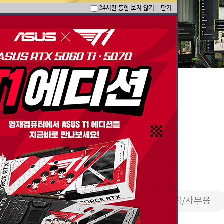
24시간 동안 보지 않기
닫기
한 국밥 세팅 모음
PC
영상편집/방송용
2D그래픽/사무용