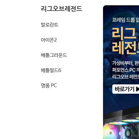
리그오브레전드
발로란트
아이온2
배틀그라운드
배틀필드6
명품 PC