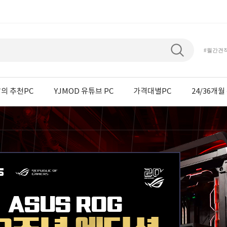
#월간견
의 추천PC
YJMOD 유튜브 PC
가격대별PC
24/36개