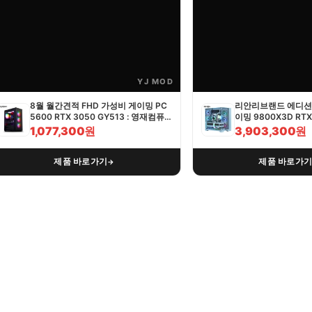
YJ MOD
8월 월간견적 FHD 가성비 게이밍 PC
리안리브랜드 에디션 
5600 RTX 3050 GY513 : 영재컴퓨
이밍 9800X3D RTX 
터
영재컴퓨터
1,077,300원
3,903,300원
제품 바로가기
제품 바로가
→