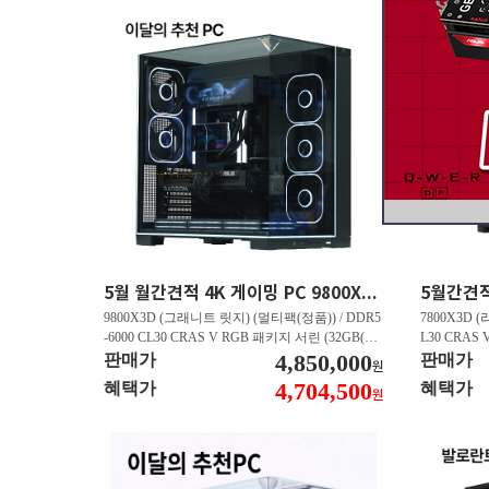
5월 월간견적 4K 게이밍 PC 9800X3D RTX 5070 Ti GY508
9800X3D (그래니트 릿지) (멀티팩(정품)) / DDR5
7800X3D (
-6000 CL30 CRAS V RGB 패키지 서린 (32GB(16
L30 CRAS 
Gx2)) / B850M AORUS ELITE WIFI6E 피씨디렉
4,850,000
B850M AO
판매가
판매가
원
트 / 지포스 RTX 5070 Ti GAMING OC D7 16GB
스 RTX 5070
4,704,500
혜택가
혜택가
원
피씨디렉트 / EXCERIA 히트싱크 M.2 NVMe (2T
A 히트싱크 M
B)