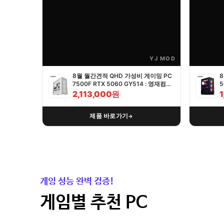
YJ MOD
8월 월간견적 QHD 가성비 게이밍 PC
8
7500F RTX 5060 GY514 : 영재컴퓨
5
터
2,113,000원
제품 바로가기
→
게임 성능 완벽 검증!
게임별 추천 PC