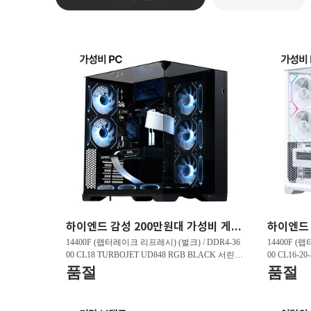
하이엔드 감성 200만원대 가성비 게이밍PC HY263 FHD 리그오브레전드 200 프레임 , 발로란트 240 프레임 , 배틀그라운드 150 프레임
14400F (랩터레이크 리프레시) (벌크) / DDR4-36
14400F (
00 CL18 TURBOJET UD848 RGB BLACK 서린 (3
00 CL16-2
2GB(16Gx2)) / B760M DS3H D4 제이씨현 / 지포
GB(16Gx2)
품절
품절
스 RTX 5060 DUAL OC D7 8GB 이엠텍 / T500 M.
5060 WHIT
2 NVMe 대원씨티에스 (1TB)
Me 대원씨티