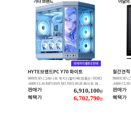
HYTE브랜드PC Y70 화이트
9800X3D (그래니트 릿지) (멀티팩(정품)) / DDR5
9800X3D 
-6000 CL36 RIPJAWS M5 NEO RGB 화이트 패키
-6400 CL3
지 (32GB(16Gx2)) / B850M AORUS ELITE WIFI6
6,910,100
스 (32GB(16
판매가
판매가
원
E ICE 피씨디렉트 / 지포스 RTX 5080 AERO OC S
/ 라데온 RX 9
6,702,790
혜택가
혜택가
원
FF D7 16GB 제이씨현 / BLACK SN850X M.2 NV
0 M.2 NV
Me (1TB)