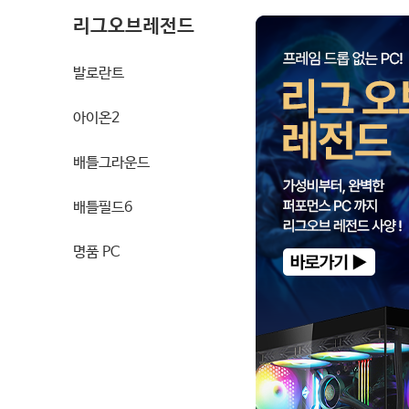
리그오브레전드
발로란트
아이온2
배틀그라운드
배틀필드6
명품 PC