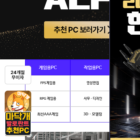
게임용PC
작업용PC
Ai · 
FPS게임용
영상편집
AI이미지생성
RPG 게임용
사무 · 디자인
개발.
최신AAA게임
3D · 모델링
NVIDIA 