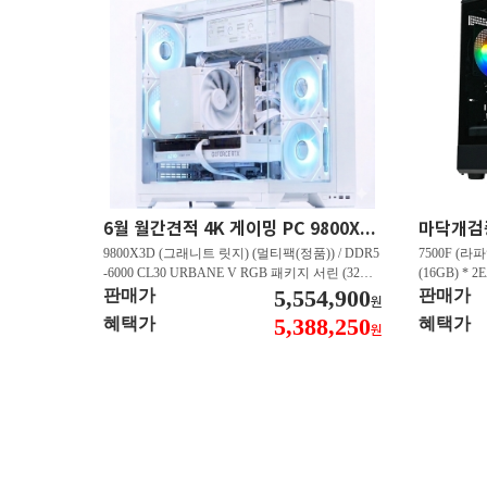
6월 월간견적 4K 게이밍 PC 9800X3D RTX 5080 GY512
9800X3D (그래니트 릿지) (멀티팩(정품)) / DDR5
7500F (라파
-6000 CL30 URBANE V RGB 패키지 서린 (32GB
(16GB) * 2
(16Gx2)) / B850M-PLUS WIFI7 W 대원씨티에스 /
5,554,900
즈윈 / 지포스
판매가
판매가
원
지포스 RTX 5080 AERO OC SFF D7 16GB 제이
CN600 M.
5,388,250
혜택가
혜택가
원
씨현 / EXCERIA 히트싱크 M.2 NVMe (2TB)