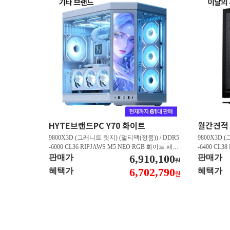
HYTE브랜드PC Y70 화이트
9800X3D (그래니트 릿지) (멀티팩(정품)) / DDR5
9800X3D 
-6000 CL36 RIPJAWS M5 NEO RGB 화이트 패키
-6400 CL3
지 (32GB(16Gx2)) / B850M AORUS ELITE WIFI6
6,910,100
스 (32GB(16
판매가
판매가
원
E ICE 피씨디렉트 / 지포스 RTX 5080 AERO OC S
/ 라데온 RX 9
6,702,790
혜택가
혜택가
원
FF D7 16GB 제이씨현 / BLACK SN850X M.2 NV
0 M.2 NV
Me (1TB)