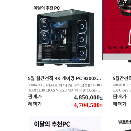
5월 월간견적 4K 게이밍 PC 9800X3D RTX 5070 Ti GY508
9800X3D (그래니트 릿지) (멀티팩(정품)) / DDR5
7800X3D (
-6000 CL30 CRAS V RGB 패키지 서린 (32GB(16
L30 CRAS 
Gx2)) / B850M AORUS ELITE WIFI6E 피씨디렉
4,850,000
B850M AO
판매가
판매가
원
트 / 지포스 RTX 5070 Ti GAMING OC D7 16GB
스 RTX 5070
4,704,500
혜택가
혜택가
원
피씨디렉트 / EXCERIA 히트싱크 M.2 NVMe (2T
A 히트싱크 M
B)