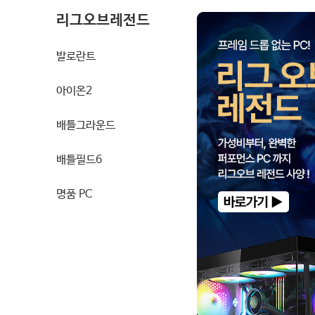
리그오브레전드
발로란트
아이온2
배틀그라운드
배틀필드6
명품 PC