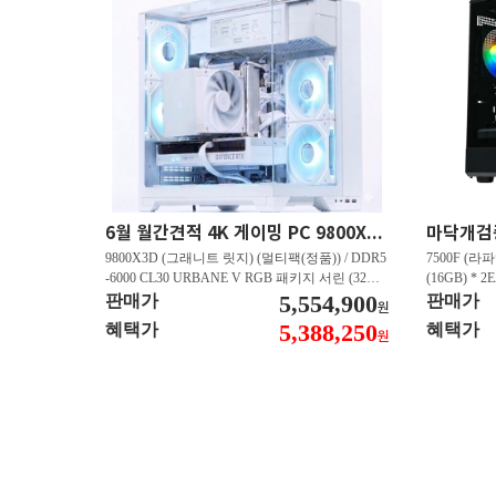
6월 월간견적 4K 게이밍 PC 9800X3D RTX 5080 GY512
9800X3D (그래니트 릿지) (멀티팩(정품)) / DDR5
7500F (라파
-6000 CL30 URBANE V RGB 패키지 서린 (32GB
(16GB) * 2
(16Gx2)) / B850M-PLUS WIFI7 W 대원씨티에스 /
5,554,900
즈윈 / 지포스
판매가
판매가
원
지포스 RTX 5080 AERO OC SFF D7 16GB 제이
CN600 M.
5,388,250
혜택가
혜택가
원
씨현 / EXCERIA 히트싱크 M.2 NVMe (2TB)