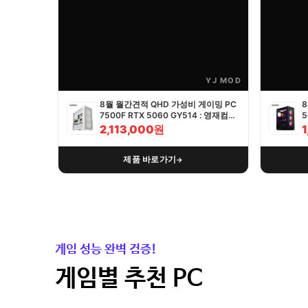
YJ MOD
8월 월간견적 QHD 가성비 게이밍 PC
8
7500F RTX 5060 GY514 : 영재컴퓨
5
터
2,113,000원
제품 바로가기
→
게임 성능 완벽 검증!
게임별 추천 PC