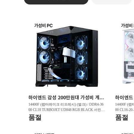
하이엔드 감성 200만원대 가성비 게이밍PC HY263 FHD 리그오브레전드 200 프레임 , 발로란트 240 프레임 , 배틀그라운드 150 프레임
14400F (랩터레이크 리프레시) (벌크) / DDR4-36
14400F (
00 CL18 TURBOJET UD848 RGB BLACK 서린 (3
00 CL16-2
2GB(16Gx2)) / B760M DS3H D4 제이씨현 / 지포
GB(16Gx2)
품절
품절
스 RTX 5060 DUAL OC D7 8GB 이엠텍 / T500 M.
5060 WHIT
2 NVMe 대원씨티에스 (1TB)
Me 대원씨티