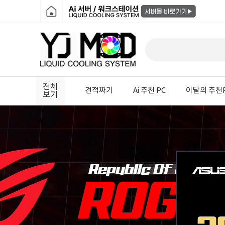
전체
견적짜기
Ai 추천 PC
이달의 추천
보기