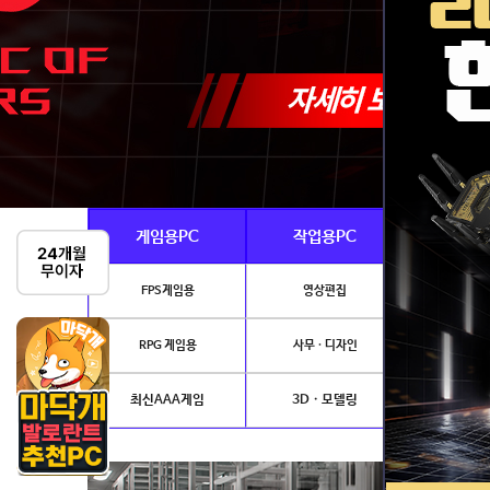
게임용PC
작업용PC
Ai · 
FPS게임용
영상편집
AI이미지생성
RPG 게임용
사무 · 디자인
개발.
최신AAA게임
3D · 모델링
NVIDIA 