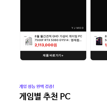
YJ MOD
8월 월간견적 QHD 가성비 게이밍 PC
8
7500F RTX 5060 GY514 : 영재컴퓨
5
터
2,113,000원
제품 바로가기
→
게임 성능 완벽 검증!
게임별 추천 PC