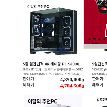
5월 월간견적 4K 게이밍 PC 9800X3D RTX 5070 Ti GY508
9800X3D (그래니트 릿지) (멀티팩(정품)) / DDR5
7800X3D (
-6000 CL30 CRAS V RGB 패키지 서린 (32GB(16
L30 CRAS 
Gx2)) / B850M AORUS ELITE WIFI6E 피씨디렉
4,850,000
B850M AO
판매가
판매가
원
트 / 지포스 RTX 5070 Ti GAMING OC D7 16GB
스 RTX 5070
4,704,500
혜택가
혜택가
원
피씨디렉트 / EXCERIA 히트싱크 M.2 NVMe (2T
A 히트싱크 M
B)