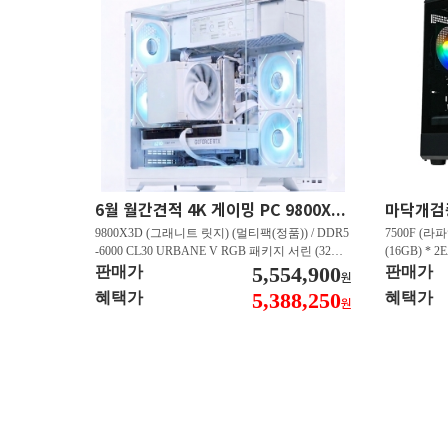
6월 월간견적 4K 게이밍 PC 9800X3D RTX 5080 GY512
9800X3D (그래니트 릿지) (멀티팩(정품)) / DDR5
7500F (라파
-6000 CL30 URBANE V RGB 패키지 서린 (32GB
(16GB) * 2
(16Gx2)) / B850M-PLUS WIFI7 W 대원씨티에스 /
5,554,900
즈윈 / 지포스
판매가
판매가
원
지포스 RTX 5080 AERO OC SFF D7 16GB 제이
CN600 M.
5,388,250
혜택가
혜택가
원
씨현 / EXCERIA 히트싱크 M.2 NVMe (2TB)