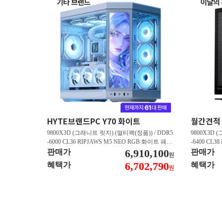
HYTE브랜드PC Y70 화이트
9800X3D (그래니트 릿지) (멀티팩(정품)) / DDR5
9800X3D 
-6000 CL36 RIPJAWS M5 NEO RGB 화이트 패키
-6400 CL3
지 (32GB(16Gx2)) / B850M AORUS ELITE WIFI6
6,910,100
스 (32GB(16
판매가
판매가
원
E ICE 피씨디렉트 / 지포스 RTX 5080 AERO OC S
/ 라데온 RX 9
6,702,790
혜택가
혜택가
원
FF D7 16GB 제이씨현 / BLACK SN850X M.2 NV
0 M.2 NV
Me (1TB)