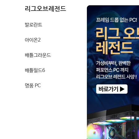
리그오브레전드
발로란트
아이온2
배틀그라운드
배틀필드6
명품 PC