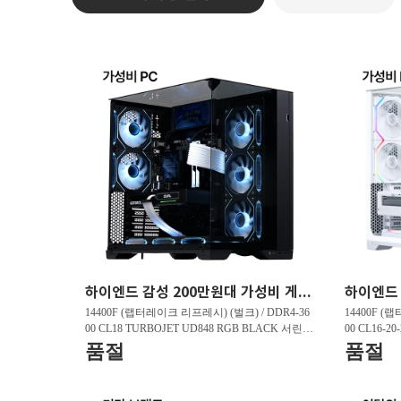
하이엔드 감성 200만원대 가성비 게이밍PC HY263 FHD 리그오브레전드 200 프레임 , 발로란트 240 프레임 , 배틀그라운드 150 프레임
14400F (랩터레이크 리프레시) (벌크) / DDR4-36
14400F (
00 CL18 TURBOJET UD848 RGB BLACK 서린 (3
00 CL16-2
2GB(16Gx2)) / B760M DS3H D4 제이씨현 / 지포
GB(16Gx2)
품절
품절
스 RTX 5060 DUAL OC D7 8GB 이엠텍 / T500 M.
5060 WHIT
2 NVMe 대원씨티에스 (1TB)
Me 대원씨티