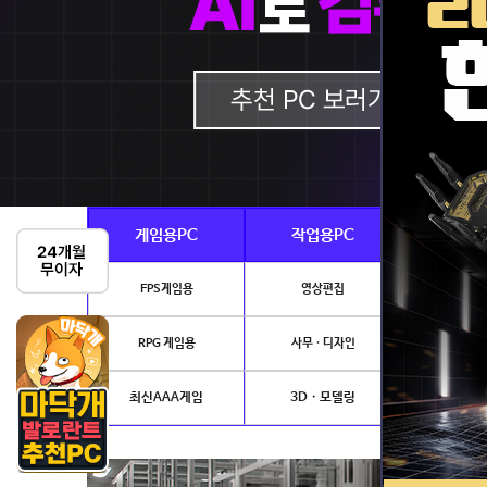
게임용PC
작업용PC
Ai · 
FPS게임용
영상편집
AI이미지생성
RPG 게임용
사무 · 디자인
개발.
최신AAA게임
3D · 모델링
NVIDIA 