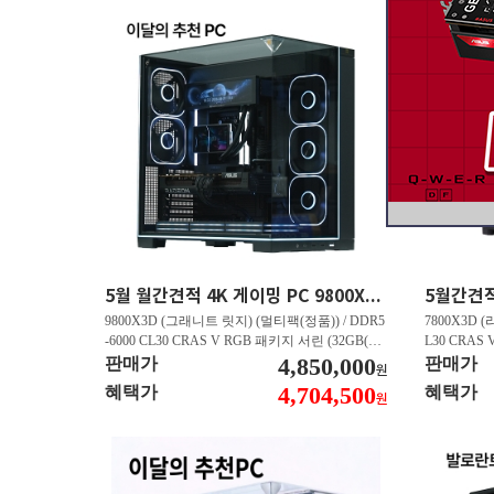
5월 월간견적 4K 게이밍 PC 9800X3D RTX 5070 Ti GY508
9800X3D (그래니트 릿지) (멀티팩(정품)) / DDR5
7800X3D (
-6000 CL30 CRAS V RGB 패키지 서린 (32GB(16
L30 CRAS 
Gx2)) / B850M AORUS ELITE WIFI6E 피씨디렉
4,850,000
B850M AO
판매가
판매가
원
트 / 지포스 RTX 5070 Ti GAMING OC D7 16GB
스 RTX 5070
4,704,500
혜택가
혜택가
원
피씨디렉트 / EXCERIA 히트싱크 M.2 NVMe (2T
A 히트싱크 M
B)