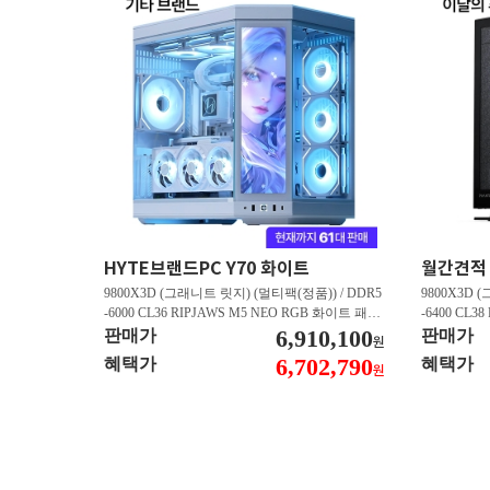
HYTE브랜드PC Y70 화이트
9800X3D (그래니트 릿지) (멀티팩(정품)) / DDR5
9800X3D 
-6000 CL36 RIPJAWS M5 NEO RGB 화이트 패키
-6400 CL3
지 (32GB(16Gx2)) / B850M AORUS ELITE WIFI6
6,910,100
스 (32GB(16
판매가
판매가
원
E ICE 피씨디렉트 / 지포스 RTX 5080 AERO OC S
/ 라데온 RX 9
6,702,790
혜택가
혜택가
원
FF D7 16GB 제이씨현 / BLACK SN850X M.2 NV
0 M.2 NV
Me (1TB)