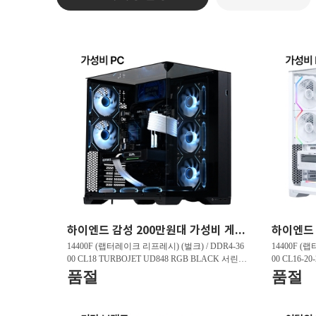
하이엔드 감성 200만원대 가성비 게이밍PC HY263 FHD 리그오브레전드 200 프레임 , 발로란트 240 프레임 , 배틀그라운드 150 프레임
14400F (랩터레이크 리프레시) (벌크) / DDR4-36
14400F (
00 CL18 TURBOJET UD848 RGB BLACK 서린 (3
00 CL16-2
2GB(16Gx2)) / B760M DS3H D4 제이씨현 / 지포
GB(16Gx2)
품절
품절
스 RTX 5060 DUAL OC D7 8GB 이엠텍 / T500 M.
5060 WHIT
2 NVMe 대원씨티에스 (1TB)
Me 대원씨티