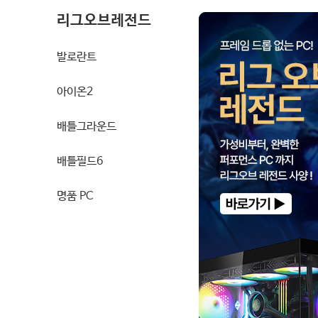
리그오브레전드
발로란트
아이온2
배틀그라운드
배틀필드6
명품 PC