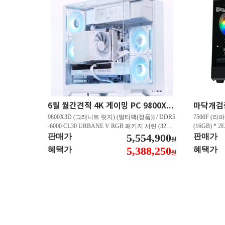
6월 월간견적 4K 게이밍 PC 9800X3D RTX 5080 GY512
9800X3D (그래니트 릿지) (멀티팩(정품)) / DDR5
7500F (라파
-6000 CL30 URBANE V RGB 패키지 서린 (32GB
(16GB) * 2
(16Gx2)) / B850M-PLUS WIFI7 W 대원씨티에스 /
5,554,900
즈윈 / 지포스
판매가
판매가
원
지포스 RTX 5080 AERO OC SFF D7 16GB 제이
CN600 M.
5,388,250
혜택가
혜택가
원
씨현 / EXCERIA 히트싱크 M.2 NVMe (2TB)