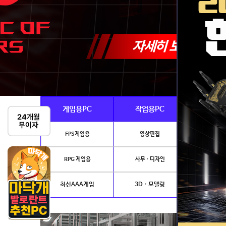
게임용PC
작업용PC
Ai · 
FPS게임용
영상편집
AI이미지생성
RPG 게임용
사무 · 디자인
개발.
최신AAA게임
3D · 모델링
NVIDIA 