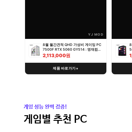
YJ MOD
8월 월간견적 QHD 가성비 게이밍 PC
8
7500F RTX 5060 GY514 : 영재컴퓨
5
터
2,113,000원
제품 바로가기
→
게임 성능 완벽 검증!
게임별 추천 PC