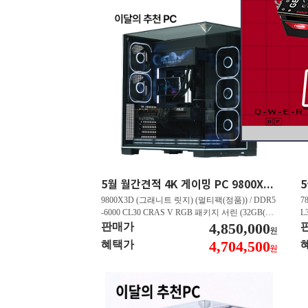
5월 월간견적 4K 게이밍 PC 9800X3D RTX 5070 Ti GY508
9800X3D (그래니트 릿지) (멀티팩(정품)) / DDR5
7
-6000 CL30 CRAS V RGB 패키지 서린 (32GB(16
L
Gx2)) / B850M AORUS ELITE WIFI6E 피씨디렉
4,850,000
B
판매가
원
트 / 지포스 RTX 5070 Ti GAMING OC D7 16GB
스
4,704,500
혜택가
원
피씨디렉트 / EXCERIA 히트싱크 M.2 NVMe (2T
A
B)