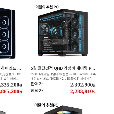
45만원 할인 QHD 게이밍 하이엔드 PC 9800X3D RX 9070 XT HY271
5월 월간견적 QHD 가성비 게이밍 PC 7500F RTX 5060 Ti GY506
(정품)) / DDR5
7500F (라파엘) (멀티팩(정품)) / DDR5-5600 CL46
 RGB 블랙 패키지
대원씨티에스 (16GB) x 2- / B650M K 제이씨현 /
E Black - 특가판매
,335,200
T1 지포스 RTX 5060 TI OC D7 8GB 인텍앤컴퍼
2,302,900
판매가
원
원
 16GB 대원씨티에스
니 / Gen4 4000E M.2 NVMe 피씨디렉트 (500GB)
,885,200
2,233,810
혜택가
원
원
1TB)