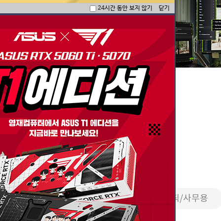
24시간 동안 보지 않기
닫기
한 국밥 세팅 모음
PC
영상편집/방송용
2D그래픽/사무용