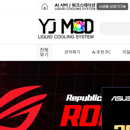
전체
견적짜기
Ai 추천 PC
이달
보기