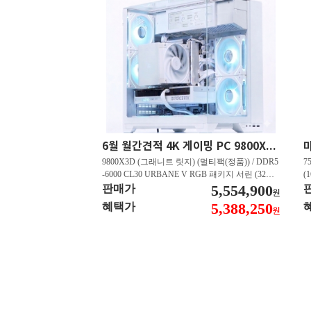
6월 월간견적 4K 게이밍 PC 9800X3D RTX 5080 GY512
9800X3D (그래니트 릿지) (멀티팩(정품)) / DDR5
7
-6000 CL30 URBANE V RGB 패키지 서린 (32GB
(
(16Gx2)) / B850M-PLUS WIFI7 W 대원씨티에스 /
5,554,900
즈
판매가
원
지포스 RTX 5080 AERO OC SFF D7 16GB 제이
C
5,388,250
혜택가
원
씨현 / EXCERIA 히트싱크 M.2 NVMe (2TB)