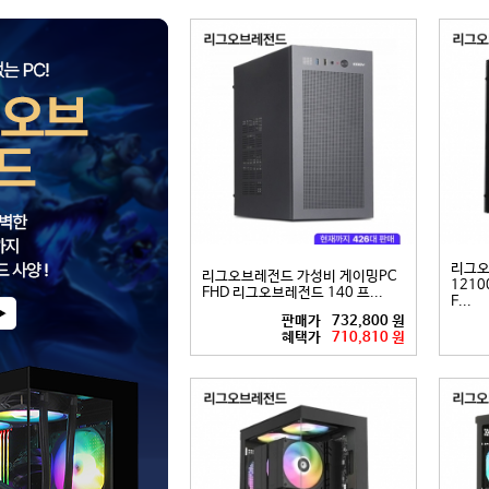
리그오
리그오브레전드 가성비 게이밍PC
12100
FHD 리그오브레전드 140 프...
F...
판매가
732,800 원
혜택가
710,810 원