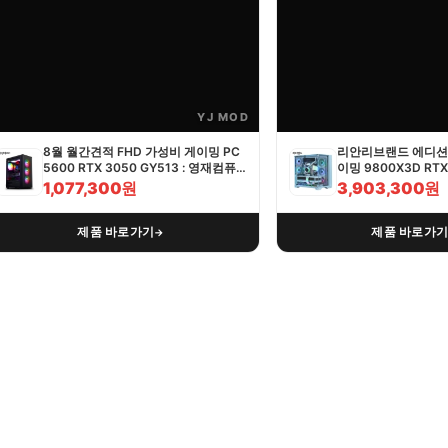
YJ MOD
8월 월간견적 FHD 가성비 게이밍 PC
리안리브랜드 에디션 
5600 RTX 3050 GY513 : 영재컴퓨
이밍 9800X3D RTX 
터
영재컴퓨터
1,077,300원
3,903,300원
제품 바로가기
제품 바로가
→