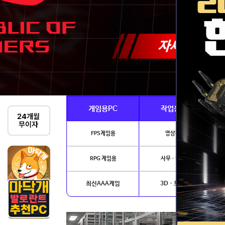
게임용PC
작업용PC
FPS게임용
영상편집
RPG 게임용
사무 · 디자인
최신AAA게임
3D · 모델링