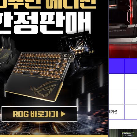
Ai · 전문가용
게임별PC
AI이미지생성 · 딥러닝
리그오브레전드
발로란트
개발.서버
배틀그라운드
아이온2
NVIDIA AI PC
로스트아크
플라이트시뮬레이션