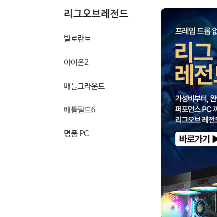
리그오브레전드
발로란트
아이온2
배틀그라운드
배틀필드6
명품 PC