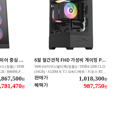
최신 인텔 CPU 탑재 프리미어 중심 가성비 영상편집 PC 250K RTX 5060 추천PC VY113
6월 월간견적 FHD 가성비 게이밍 PC 5600 RTX 3050 GY509
) (정품) / DDR
5600 (버미어) (멀티팩(정품)) / DDR4-3200 CL22
2GB / B860M-PL
(16GB) / A520M K V2 피씨디렉트 / 지포스 RTX
060 DUAL D7 8
,867,500
3050 STORM X D6 6GB 이엠텍 / CN600 M.2 NV
1,018,300
판매가
원
원
 대원씨티에스 (1T
Me 디앤디컴 (512GB)
,781,470
987,750
혜택가
원
원