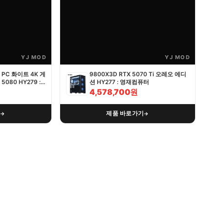
YJ MOD
YJ MOD
PC 화이트 4K 게
9800X3D RTX 5070 Ti 오레오 에디
5080 HY279 :
션 HY277 : 영재컴퓨터
4,578,700원
기
제품 바로가기
→
→