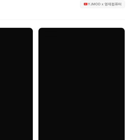
YJMOD x 영재컴퓨터