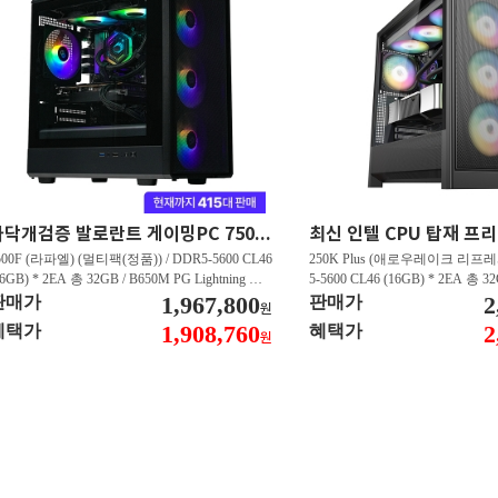
마닥개검증 발로란트 게이밍PC 7500F/RTX5060 발로란트 FHD 500프레임 이상 GY102
500F (라파엘) (멀티팩(정품)) / DDR5-5600 CL46
250K Plus (애로우레이크 리프레시
16GB) * 2EA 총 32GB / B650M PG Lightning 에
5-5600 CL46 (16GB) * 2EA 총 3
윈 / 지포스 RTX 5060 DUAL D7 8GB 이엠텍 /
1,967,800
US WIFI STCOM / 지포스 RTX 5
2
판매가
판매가
원
N600 M.2 NVMe 디앤디컴 (512GB)
GB 이엠텍 / T500 M.2 NVMe
1,908,760
2
혜택가
혜택가
원
B)