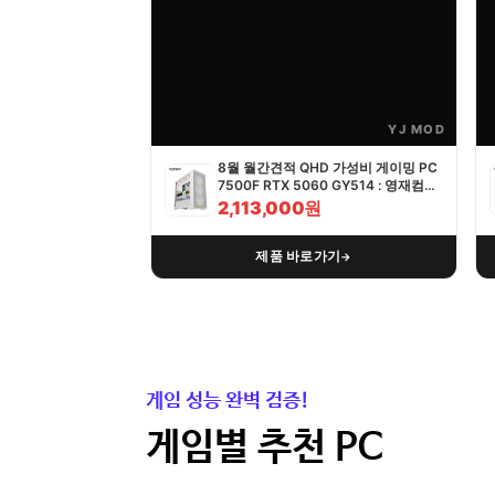
YJ MOD
8월 월간견적 QHD 가성비 게이밍 PC
7500F RTX 5060 GY514 : 영재컴퓨
터
2,113,000원
제품 바로가기
→
게임 성능 완벽 검증!
게임별 추천 PC