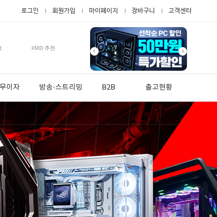
로그인
회원가입
마이페이지
장바구니
고객센터
적
#MD 추천
월 무이자
방송·스트리밍
B2B
출고현황