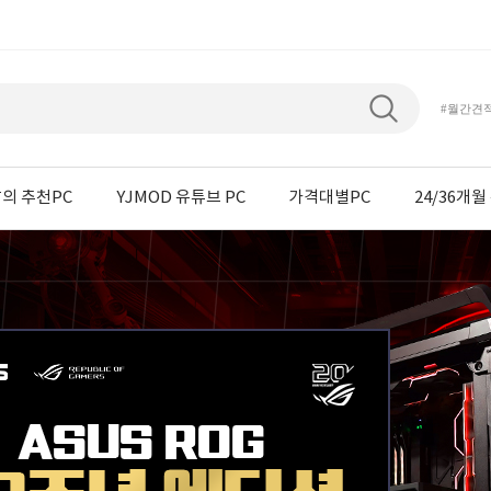
#월간견
의 추천PC
YJMOD 유튜브 PC
가격대별PC
24/36개