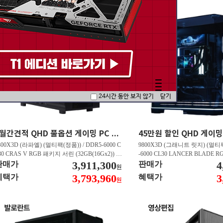
24시간 동안 보지 않기
닫기
5월간견적 QHD 풀옵션 게이밍 PC 7800X3D RTX 5070 GY507
800X3D (라파엘) (멀티팩(정품)) / DDR5-6000 C
9800X3D (그래니트 릿지) (멀티팩
30 CRAS V RGB 패키지 서린 (32GB(16Gx2)) /
-6000 CL30 LANCER BLADE
850M AORUS ELITE WIFI6E 피씨디렉트 / 지포
3,911,300
서린 (32GB(16Gx2)) / N9 X870
4
판매가
판매가
원
 RTX 5070 Infinity 3 D7 12GB 이엠텍 / EXCERI
/ 라데온 RX 9070 XT OC D6
3,793,960
3
혜택가
혜택가
원
 히트싱크 M.2 NVMe (2TB)
/ EXCERIA PRO G2 M.2 NVMe (