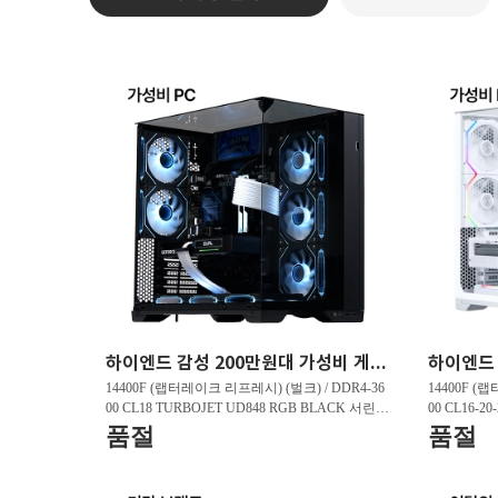
하이엔드 감성 200만원대 가성비 게이밍PC HY263 FHD 리그오브레전드 200 프레임 , 발로란트 240 프레임 , 배틀그라운드 150 프레임
14400F (랩터레이크 리프레시) (벌크) / DDR4-36
14400F (
00 CL18 TURBOJET UD848 RGB BLACK 서린 (3
00 CL16-2
2GB(16Gx2)) / B760M DS3H D4 제이씨현 / 지포
GB(16Gx2)
품절
품절
스 RTX 5060 DUAL OC D7 8GB 이엠텍 / T500 M.
5060 WHIT
2 NVMe 대원씨티에스 (1TB)
Me 대원씨티