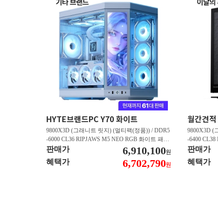
HYTE브랜드PC Y70 화이트
9800X3D (그래니트 릿지) (멀티팩(정품)) / DDR5
9800X3D 
-6000 CL36 RIPJAWS M5 NEO RGB 화이트 패키
-6400 CL3
지 (32GB(16Gx2)) / B850M AORUS ELITE WIFI6
6,910,100
스 (32GB(16
판매가
판매가
원
E ICE 피씨디렉트 / 지포스 RTX 5080 AERO OC S
/ 라데온 RX 9
6,702,790
혜택가
혜택가
원
FF D7 16GB 제이씨현 / BLACK SN850X M.2 NV
0 M.2 NV
Me (1TB)