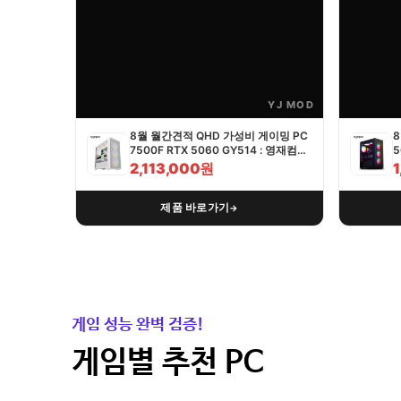
YJ MOD
8월 월간견적 QHD 가성비 게이밍 PC
8
7500F RTX 5060 GY514 : 영재컴퓨
5
터
2,113,000원
제품 바로가기
→
게임 성능 완벽 검증!
게임별 추천 PC