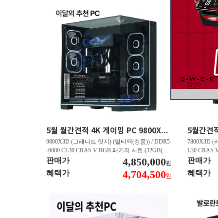
5월 월간견적 4K 게이밍 PC 9800X3D RTX 5070 Ti GY508
9800X3D (그래니트 릿지) (멀티팩(정품)) / DDR5
7800X3D (
-6000 CL30 CRAS V RGB 패키지 서린 (32GB(16
L30 CRAS 
Gx2)) / B850M AORUS ELITE WIFI6E 피씨디렉
4,850,000
B850M AO
판매가
판매가
원
트 / 지포스 RTX 5070 Ti GAMING OC D7 16GB
스 RTX 5070
4,704,500
혜택가
혜택가
원
피씨디렉트 / EXCERIA 히트싱크 M.2 NVMe (2T
A 히트싱크 M
B)