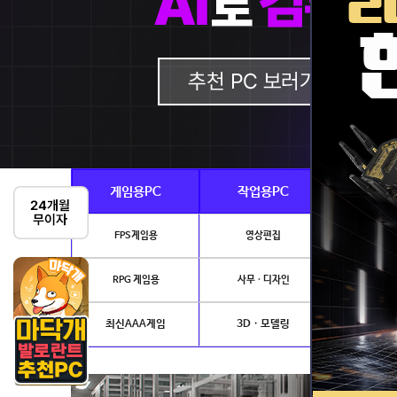
게임용PC
작업용PC
Ai · 
FPS게임용
영상편집
AI이미지생성
RPG 게임용
사무 · 디자인
개발.
최신AAA게임
3D · 모델링
NVIDIA 