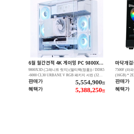
6월 월간견적 4K 게이밍 PC 9800X3D RTX 5080 GY512
9800X3D (그래니트 릿지) (멀티팩(정품)) / DDR5
7500F (라파
-6000 CL30 URBANE V RGB 패키지 서린 (32GB
(16GB) * 2
(16Gx2)) / B850M-PLUS WIFI7 W 대원씨티에스 /
5,554,900
즈윈 / 지포스
판매가
판매가
원
지포스 RTX 5080 AERO OC SFF D7 16GB 제이
CN600 M.
5,388,250
혜택가
혜택가
원
씨현 / EXCERIA 히트싱크 M.2 NVMe (2TB)