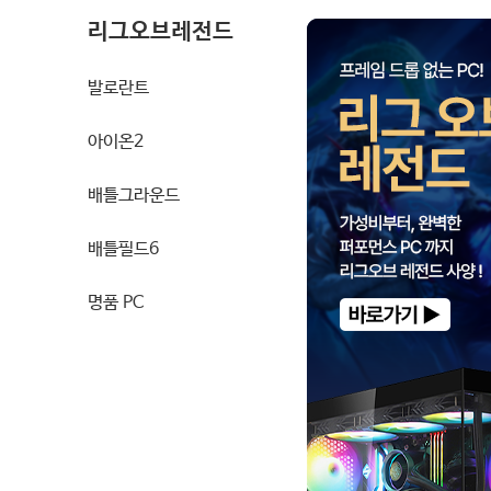
리그오브레전드
발로란트
아이온2
배틀그라운드
배틀필드6
명품 PC