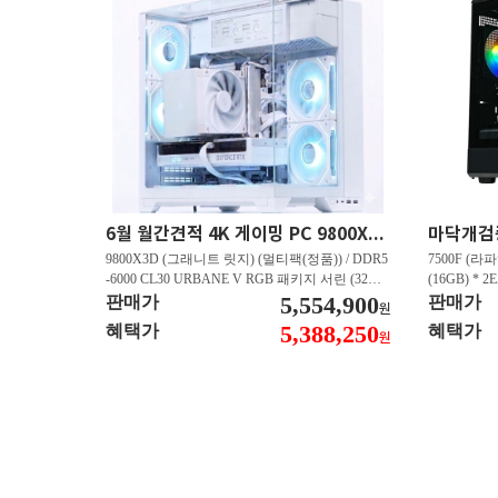
6월 월간견적 4K 게이밍 PC 9800X3D RTX 5080 GY512
9800X3D (그래니트 릿지) (멀티팩(정품)) / DDR5
7500F (라파
-6000 CL30 URBANE V RGB 패키지 서린 (32GB
(16GB) * 2
(16Gx2)) / B850M-PLUS WIFI7 W 대원씨티에스 /
5,554,900
즈윈 / 지포스
판매가
판매가
원
지포스 RTX 5080 AERO OC SFF D7 16GB 제이
CN600 M.
5,388,250
혜택가
혜택가
원
씨현 / EXCERIA 히트싱크 M.2 NVMe (2TB)