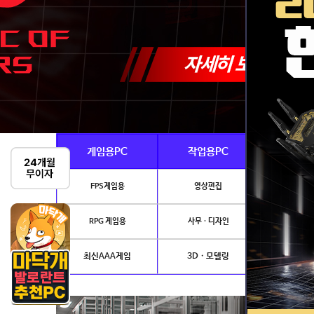
게임용PC
작업용PC
Ai · 
FPS게임용
영상편집
AI이미지생성
RPG 게임용
사무 · 디자인
개발.
최신AAA게임
3D · 모델링
NVIDIA 