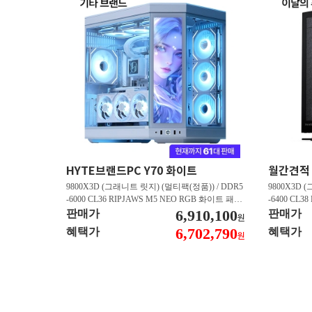
HYTE브랜드PC Y70 화이트
9800X3D (그래니트 릿지) (멀티팩(정품)) / DDR5
9800X3D 
-6000 CL36 RIPJAWS M5 NEO RGB 화이트 패키
-6400 CL3
지 (32GB(16Gx2)) / B850M AORUS ELITE WIFI6
6,910,100
스 (32GB(16
판매가
판매가
원
E ICE 피씨디렉트 / 지포스 RTX 5080 AERO OC S
/ 라데온 RX 9
6,702,790
혜택가
혜택가
원
FF D7 16GB 제이씨현 / BLACK SN850X M.2 NV
0 M.2 NV
Me (1TB)