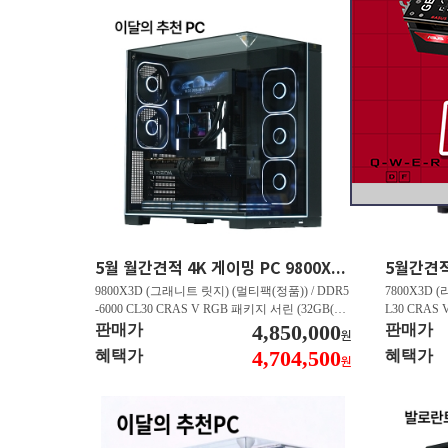
5월 월간견적 4K 게이밍 PC 9800X3D RTX 5070 Ti GY508
9800X3D (그래니트 릿지) (멀티팩(정품)) / DDR5
7800X3D (
-6000 CL30 CRAS V RGB 패키지 서린 (32GB(16
L30 CRAS 
Gx2)) / B850M AORUS ELITE WIFI6E 피씨디렉
4,850,000
B850M AO
판매가
판매가
원
트 / 지포스 RTX 5070 Ti GAMING OC D7 16GB
스 RTX 5070
4,704,500
혜택가
혜택가
원
피씨디렉트 / EXCERIA 히트싱크 M.2 NVMe (2T
A 히트싱크 M
B)