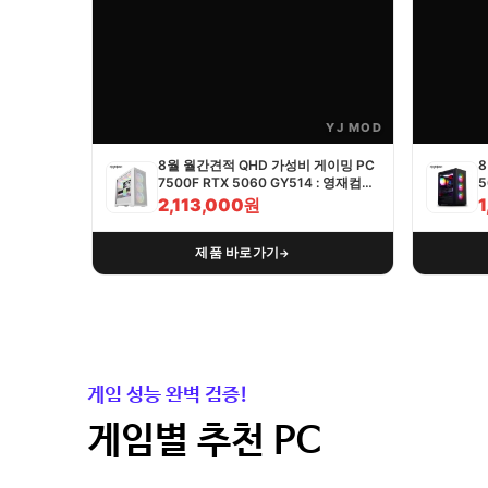
YJ MOD
8월 월간견적 QHD 가성비 게이밍 PC
8
7500F RTX 5060 GY514 : 영재컴퓨
5
터
2,113,000원
제품 바로가기
→
게임 성능 완벽 검증!
게임별 추천 PC