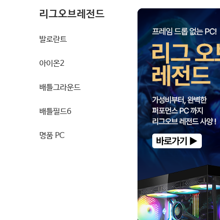
리그오브레전드
발로란트
아이온2
배틀그라운드
배틀필드6
명품 PC