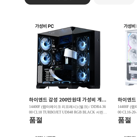
하이엔드 감성 200만원대 가성비 게이밍PC HY263 FHD 리그오브레전드 200 프레임 , 발로란트 240 프레임 , 배틀그라운드 150 프레임
14400F (랩터레이크 리프레시) (벌크) / DDR4-36
14400F (
00 CL18 TURBOJET UD848 RGB BLACK 서린 (3
00 CL16-2
2GB(16Gx2)) / B760M DS3H D4 제이씨현 / 지포
GB(16Gx2)
품절
품절
스 RTX 5060 DUAL OC D7 8GB 이엠텍 / T500 M.
5060 WHIT
2 NVMe 대원씨티에스 (1TB)
Me 대원씨티