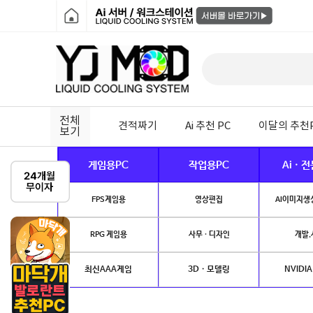
전체
견적짜기
Ai 추천 PC
이달의 추천
보기
게임용PC
작업용PC
Ai · 
FPS게임용
영상편집
AI이미지생성
RPG 게임용
사무 · 디자인
개발.
최신AAA게임
3D · 모델링
NVIDIA