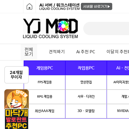
전체
견적짜기
Ai 추천 PC
이달의 추천
보기
게임용PC
작업용PC
Ai · 
FPS게임용
영상편집
AI이미지생성
RPG 게임용
사무 · 디자인
개발.
최신AAA게임
3D · 모델링
NVIDIA