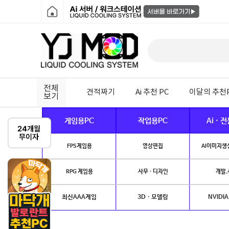
전체
견적짜기
Ai 추천 PC
이달의 추천
보기
게임용PC
작업용PC
Ai · 
FPS게임용
영상편집
AI이미지생성
RPG 게임용
사무 · 디자인
개발.
최신AAA게임
3D · 모델링
NVIDIA