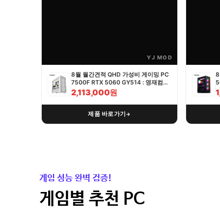
YJ MOD
8월 월간견적 QHD 가성비 게이밍 PC
8
7500F RTX 5060 GY514 : 영재컴퓨
5
터
2,113,000원
제품 바로가기
→
게임 성능 완벽 검증!
게임별 추천 PC