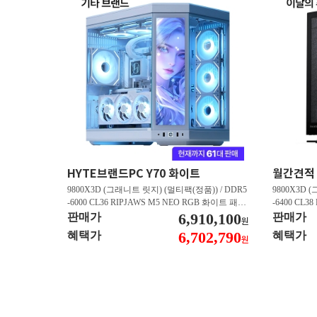
HYTE브랜드PC Y70 화이트
9800X3D (그래니트 릿지) (멀티팩(정품)) / DDR5
9800X3D 
-6000 CL36 RIPJAWS M5 NEO RGB 화이트 패키
-6400 CL3
지 (32GB(16Gx2)) / B850M AORUS ELITE WIFI6
6,910,100
스 (32GB(16
판매가
판매가
원
E ICE 피씨디렉트 / 지포스 RTX 5080 AERO OC S
/ 라데온 RX 9
6,702,790
혜택가
혜택가
원
FF D7 16GB 제이씨현 / BLACK SN850X M.2 NV
0 M.2 NV
Me (1TB)