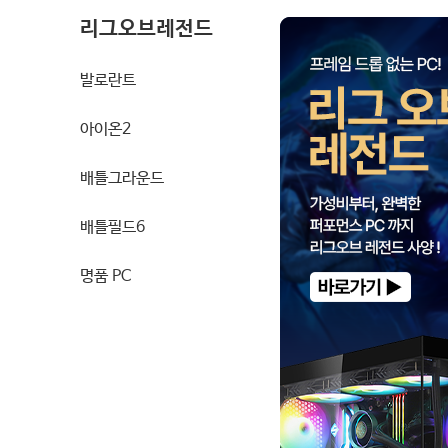
리그오브레전드
발로란트
아이온2
배틀그라운드
배틀필드6
명품 PC