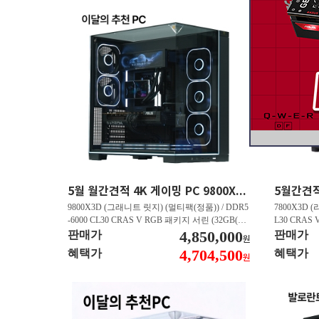
5월 월간견적 4K 게이밍 PC 9800X3D RTX 5070 Ti GY508
9800X3D (그래니트 릿지) (멀티팩(정품)) / DDR5
7800X3D (
-6000 CL30 CRAS V RGB 패키지 서린 (32GB(16
L30 CRAS 
Gx2)) / B850M AORUS ELITE WIFI6E 피씨디렉
4,850,000
B850M AO
판매가
판매가
원
트 / 지포스 RTX 5070 Ti GAMING OC D7 16GB
스 RTX 5070
4,704,500
혜택가
혜택가
원
피씨디렉트 / EXCERIA 히트싱크 M.2 NVMe (2T
A 히트싱크 M
B)