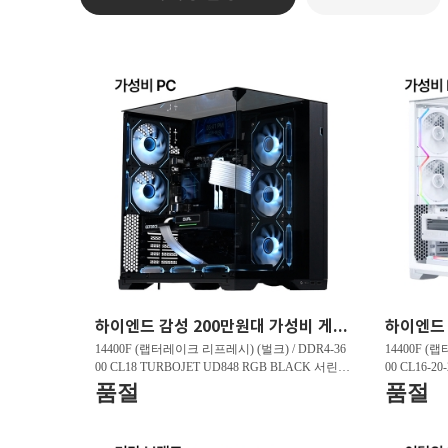
하이엔드 감성 200만원대 가성비 게이밍PC HY263 FHD 리그오브레전드 200 프레임 , 발로란트 240 프레임 , 배틀그라운드 150 프레임
14400F (랩터레이크 리프레시) (벌크) / DDR4-36
14400F (
00 CL18 TURBOJET UD848 RGB BLACK 서린 (3
00 CL16-2
2GB(16Gx2)) / B760M DS3H D4 제이씨현 / 지포
GB(16Gx2)
품절
품절
스 RTX 5060 DUAL OC D7 8GB 이엠텍 / T500 M.
5060 WHIT
2 NVMe 대원씨티에스 (1TB)
Me 대원씨티