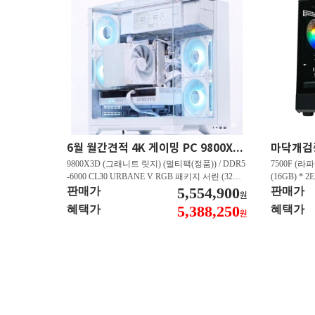
6월 월간견적 4K 게이밍 PC 9800X3D RTX 5080 GY512
9800X3D (그래니트 릿지) (멀티팩(정품)) / DDR5
7500F (라파
-6000 CL30 URBANE V RGB 패키지 서린 (32GB
(16GB) * 2
(16Gx2)) / B850M-PLUS WIFI7 W 대원씨티에스 /
5,554,900
즈윈 / 지포스
판매가
판매가
원
지포스 RTX 5080 AERO OC SFF D7 16GB 제이
CN600 M.
5,388,250
혜택가
혜택가
원
씨현 / EXCERIA 히트싱크 M.2 NVMe (2TB)