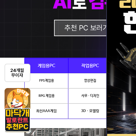
게임용PC
작업용PC
Ai · 
FPS게임용
영상편집
AI이미지생성
RPG 게임용
사무 · 디자인
개발.
최신AAA게임
3D · 모델링
NVIDIA 