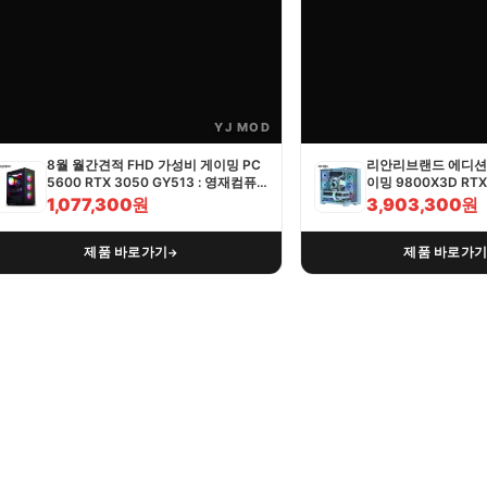
YJ MOD
8월 월간견적 FHD 가성비 게이밍 PC
리안리브랜드 에디션 
5600 RTX 3050 GY513 : 영재컴퓨
이밍 9800X3D RTX 
터
영재컴퓨터
1,077,300원
3,903,300원
제품 바로가기
제품 바로가
→