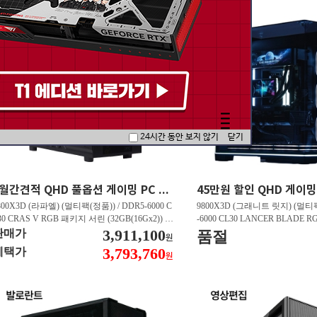
24시간 동안 보지 않기
닫기
5월간견적 QHD 풀옵션 게이밍 PC 7800X3D RTX 5070 GY507
800X3D (라파엘) (멀티팩(정품)) / DDR5-6000 C
9800X3D (그래니트 릿지) (멀티팩
30 CRAS V RGB 패키지 서린 (32GB(16Gx2)) /
-6000 CL30 LANCER BLADE
850M AORUS ELITE WIFI6E 피씨디렉트 / 지포
3,911,100
서린 (32GB(16Gx2)) / N9 X870
판매가
품절
원
 RTX 5070 Infinity 3 D7 12GB 이엠텍 / EXCERI
/ 라데온 RX 9070 XT OC D6
3,793,760
혜택가
원
 히트싱크 M.2 NVMe (2TB)
/ EXCERIA PRO G2 M.2 NVMe (