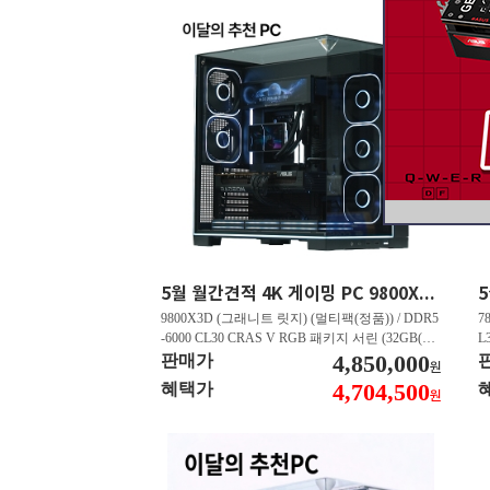
5월 월간견적 4K 게이밍 PC 9800X3D RTX 5070 Ti GY508
9800X3D (그래니트 릿지) (멀티팩(정품)) / DDR5
7
-6000 CL30 CRAS V RGB 패키지 서린 (32GB(16
L
Gx2)) / B850M AORUS ELITE WIFI6E 피씨디렉
4,850,000
B
판매가
원
트 / 지포스 RTX 5070 Ti GAMING OC D7 16GB
스
4,704,500
혜택가
원
피씨디렉트 / EXCERIA 히트싱크 M.2 NVMe (2T
A
B)