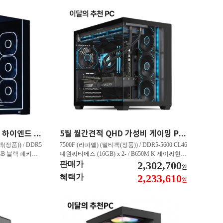
45만원 할인 QHD 게이밍 하이엔드 PC 9800X3D RX 9070 XT HY271
5월 월간견적 QHD 가성비 게이밍 PC 7500F RTX 5060 Ti GY506
(정품)) / DDR5
7500F (라파엘) (멀티팩(정품)) / DDR5-5600 CL46
 RGB 블랙 패키지
대원씨티에스 (16GB) x 2- / B650M K 제이씨현 /
E Black - 특가판매
T1 지포스 RTX 5060 TI OC D7 8GB 인텍앤컴퍼
2,302,700
판매가
원
 16GB 대원씨티에스
니 / Gen4 4000E M.2 NVMe 피씨디렉트 (500GB)
2,233,610
혜택가
원
1TB)