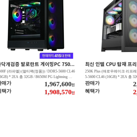
마닥개검증 발로란트 게이밍PC 7500F/RTX5060 발로란트 FHD 500프레임 이상 GY102
500F (라파엘) (멀티팩(정품)) / DDR5-5600 CL46
250K Plus (애로우레이크 리프레시
16GB) * 2EA 총 32GB / B650M PG Lightning 에
5-5600 CL46 (16GB) * 2EA 총 3
윈 / 지포스 RTX 5060 DUAL D7 8GB 이엠텍 /
1,967,600
US WIFI STCOM / 지포스 RTX 5
2
판매가
판매가
원
N600 M.2 NVMe 디앤디컴 (512GB)
GB 이엠텍 / T500 M.2 NVMe
1,908,570
2
혜택가
혜택가
원
B)