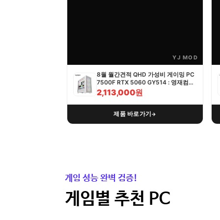
YJ MOD
8월 월간견적 QHD 가성비 게이밍 PC
7500F RTX 5060 GY514 : 영재컴퓨
터
2,113,000원
제품 바로가기
→
게임 성능 완벽 검증!
게임별 추천 PC