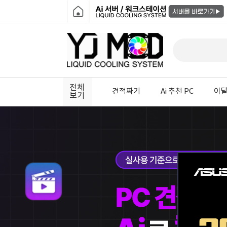
전체
견적짜기
Ai 추천 PC
이달
보기