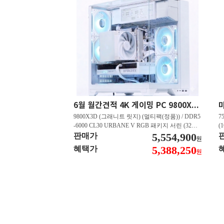
6월 월간견적 4K 게이밍 PC 9800X3D RTX 5080 GY512
9800X3D (그래니트 릿지) (멀티팩(정품)) / DDR5
7
-6000 CL30 URBANE V RGB 패키지 서린 (32GB
(
(16Gx2)) / B850M-PLUS WIFI7 W 대원씨티에스 /
5,554,900
즈
판매가
원
지포스 RTX 5080 AERO OC SFF D7 16GB 제이
C
5,388,250
혜택가
원
씨현 / EXCERIA 히트싱크 M.2 NVMe (2TB)