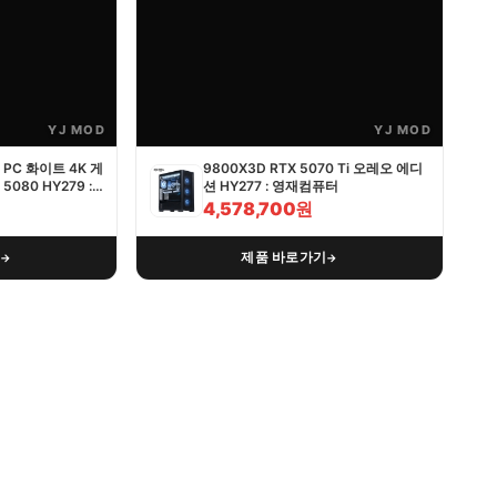
YJ MOD
YJ MOD
PC 화이트 4K 게
9800X3D RTX 5070 Ti 오레오 에디
5080 HY279 :
션 HY277 : 영재컴퓨터
4,578,700원
기
제품 바로가기
→
→