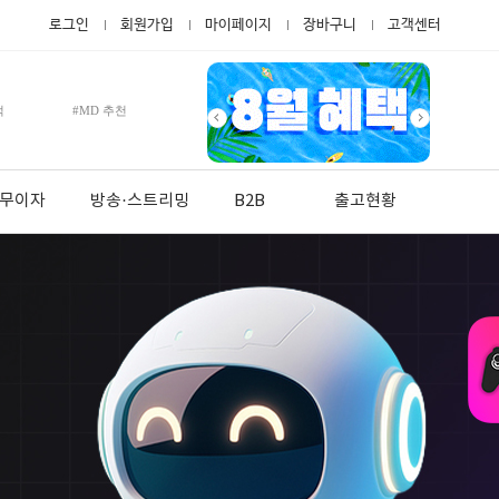
로그인
회원가입
마이페이지
장바구니
고객센터
적
#MD 추천
월 무이자
방송·스트리밍
B2B
출고현황