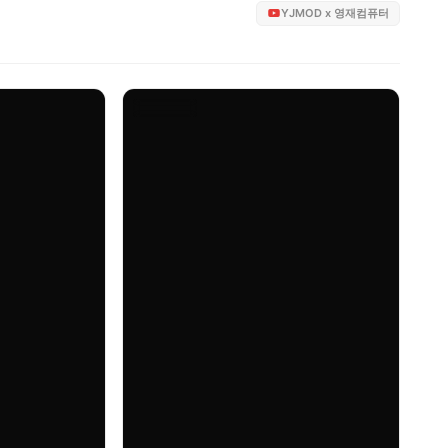
YJMOD x 영재컴퓨터