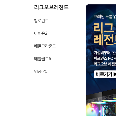
리그오브레전드
발로란트
아이온2
배틀그라운드
배틀필드6
명품 PC