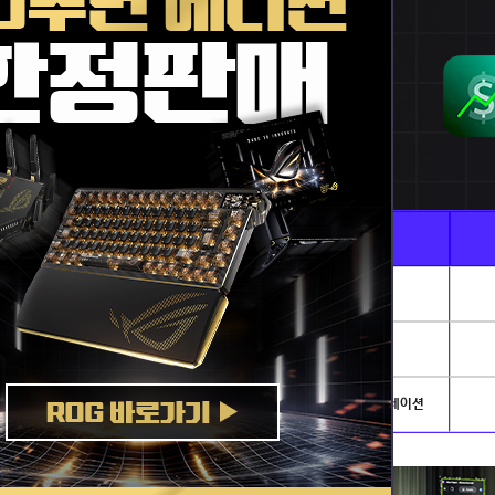
Ai · 전문가용
게임별PC
AI이미지생성 · 딥러닝
리그오브레전드
발로란트
개발.서버
배틀그라운드
아이온2
NVIDIA AI PC
로스트아크
플라이트시뮬레이션