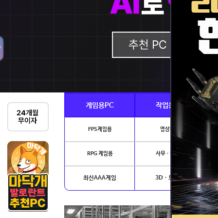
게임용PC
작업용PC
FPS게임용
영상편집
RPG 게임용
사무 · 디자인
최신AAA게임
3D · 모델링