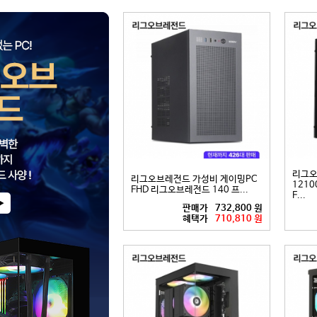
리그오
리그오브레전드 가성비 게이밍PC
12100
FHD 리그오브레전드 140 프...
F...
판매가
732,800 원
혜택가
710,810 원