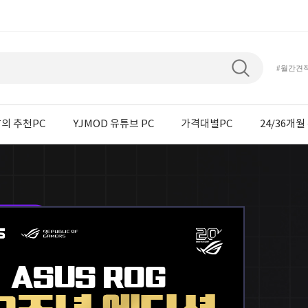
#월간견
의 추천PC
YJMOD 유튜브 PC
가격대별PC
24/36개