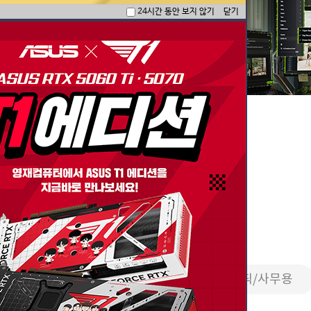
24시간 동안 보지 않기
닫기
한 국밥 세팅 모음
PC
영상편집/방송용
2D그래픽/사무용