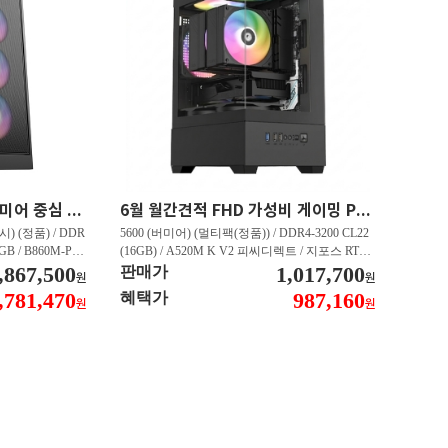
최신 인텔 CPU 탑재 프리미어 중심 가성비 영상편집 PC 250K RTX 5060 추천PC VY113
6월 월간견적 FHD 가성비 게이밍 PC 5600 RTX 3050 GY509
) (정품) / DDR
5600 (버미어) (멀티팩(정품)) / DDR4-3200 CL22
2GB / B860M-PL
(16GB) / A520M K V2 피씨디렉트 / 지포스 RTX
060 DUAL D7 8
,867,500
3050 STORM X D6 6GB 이엠텍 / CN600 M.2 NV
1,017,700
판매가
원
원
 대원씨티에스 (1T
Me 디앤디컴 (512GB)
,781,470
987,160
혜택가
원
원