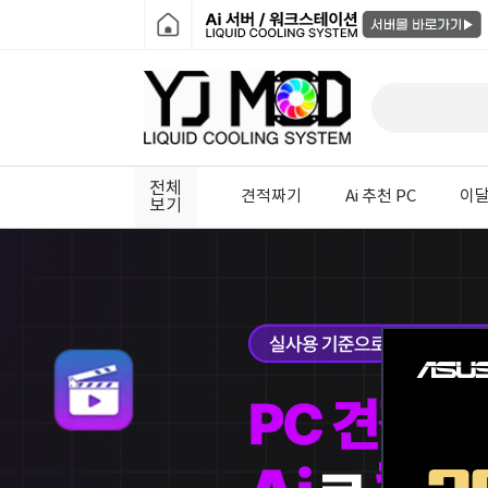
전체
견적짜기
Ai 추천 PC
이달
보기