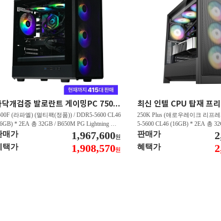
마닥개검증 발로란트 게이밍PC 7500F/RTX5060 발로란트 FHD 500프레임 이상 GY102
500F (라파엘) (멀티팩(정품)) / DDR5-5600 CL46
250K Plus (애로우레이크 리프레시
16GB) * 2EA 총 32GB / B650M PG Lightning 에
5-5600 CL46 (16GB) * 2EA 총 3
윈 / 지포스 RTX 5060 DUAL D7 8GB 이엠텍 /
1,967,600
US WIFI STCOM / 지포스 RTX 5
2
판매가
판매가
원
N600 M.2 NVMe 디앤디컴 (512GB)
GB 이엠텍 / T500 M.2 NVMe
1,908,570
2
혜택가
혜택가
원
B)