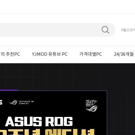
#월간견
의 추천PC
YJMOD 유튜브 PC
가격대별PC
24/36개