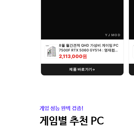
YJ MOD
8월 월간견적 QHD 가성비 게이밍 PC
7500F RTX 5060 GY514 : 영재컴퓨
터
2,113,000원
제품 바로가기
→
게임 성능 완벽 검증!
게임별 추천 PC