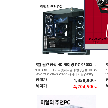
5월 월간견적 4K 게이밍 PC 9800X3D RTX 5070 Ti GY508
9800X3D (그래니트 릿지) (멀티팩(정품)) / DDR5
7
-6000 CL30 CRAS V RGB 패키지 서린 (32GB(16
L
Gx2)) / B850M AORUS ELITE WIFI6E 피씨디렉
4,850,000
B
판매가
원
트 / 지포스 RTX 5070 Ti GAMING OC D7 16GB
스
4,704,500
혜택가
원
피씨디렉트 / EXCERIA 히트싱크 M.2 NVMe (2T
A
B)