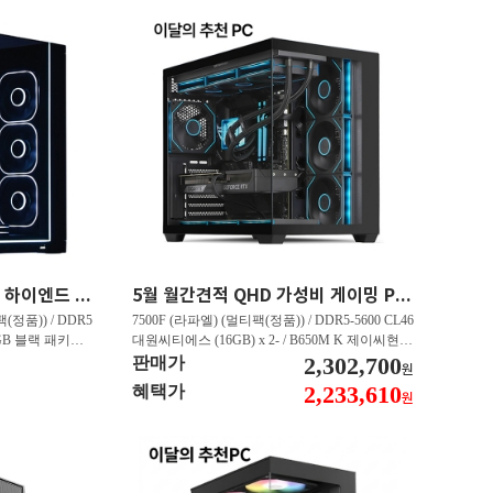
45만원 할인 QHD 게이밍 하이엔드 PC 9800X3D RX 9070 XT HY271
5월 월간견적 QHD 가성비 게이밍 PC 7500F RTX 5060 Ti GY506
(정품)) / DDR5
7500F (라파엘) (멀티팩(정품)) / DDR5-5600 CL46
 RGB 블랙 패키지
대원씨티에스 (16GB) x 2- / B650M K 제이씨현 /
E Black - 특가판매
T1 지포스 RTX 5060 TI OC D7 8GB 인텍앤컴퍼
2,302,700
판매가
원
 16GB 대원씨티에스
니 / Gen4 4000E M.2 NVMe 피씨디렉트 (500GB)
2,233,610
혜택가
원
1TB)