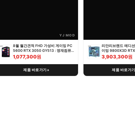
YJ MOD
8월 월간견적 FHD 가성비 게이밍 PC
리안리브랜드 에디션 
5600 RTX 3050 GY513 : 영재컴퓨
이밍 9800X3D RTX 
터
영재컴퓨터
1,077,300원
3,903,300원
제품 바로가기
제품 바로가
→