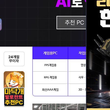
게임용PC
작업용PC
FPS게임용
영상편집
RPG 게임용
사무 · 디자인
최신AAA게임
3D · 모델링