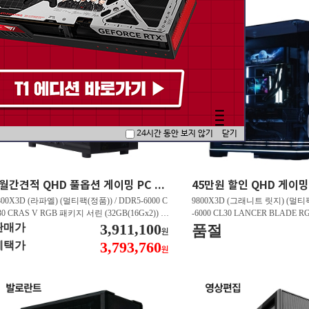
24시간 동안 보지 않기
닫기
5월간견적 QHD 풀옵션 게이밍 PC 7800X3D RTX 5070 GY507
800X3D (라파엘) (멀티팩(정품)) / DDR5-6000 C
9800X3D (그래니트 릿지) (멀티팩
30 CRAS V RGB 패키지 서린 (32GB(16Gx2)) /
-6000 CL30 LANCER BLADE
850M AORUS ELITE WIFI6E 피씨디렉트 / 지포
3,911,100
서린 (32GB(16Gx2)) / N9 X870
판매가
품절
원
 RTX 5070 Infinity 3 D7 12GB 이엠텍 / EXCERI
/ 라데온 RX 9070 XT OC D6
3,793,760
혜택가
원
 히트싱크 M.2 NVMe (2TB)
/ EXCERIA PRO G2 M.2 NVMe (