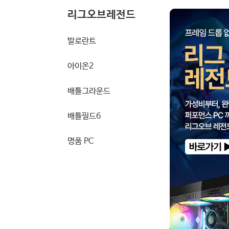
리그오브레전드
발로란트
아이온2
배틀그라운드
배틀필드6
명품 PC