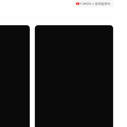
YJMOD x 영재컴퓨터