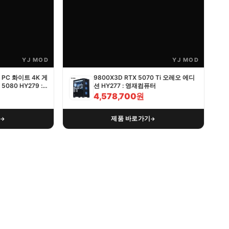
YJ MOD
YJ MOD
PC 화이트 4K 게
9800X3D RTX 5070 Ti 오레오 에디
5080 HY279 :
션 HY277 : 영재컴퓨터
4,578,700원
기
제품 바로가기
→
→