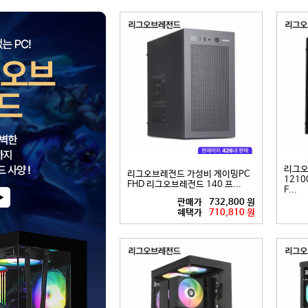
리그오
리그오브레전드 가성비 게이밍PC
12100
FHD 리그오브레전드 140 프...
F...
판매가
732,800 원
혜택가
710,810 원