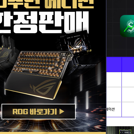
Ai · 전문가용
게임별PC
AI이미지생성 · 딥러닝
리그오브레전드
발로란트
개발.서버
배틀그라운드
아이온2
NVIDIA AI PC
로스트아크
플라이트시뮬레이션