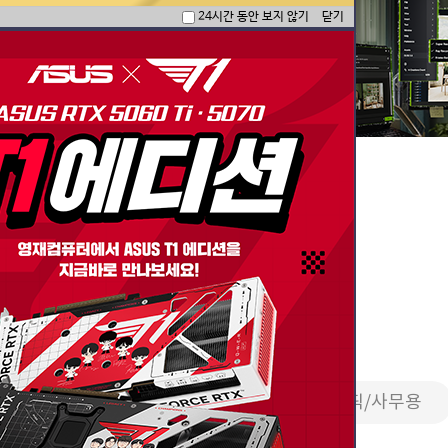
24시간 동안 보지 않기
닫기
한 국밥 세팅 모음
PC
영상편집/방송용
2D그래픽/사무용