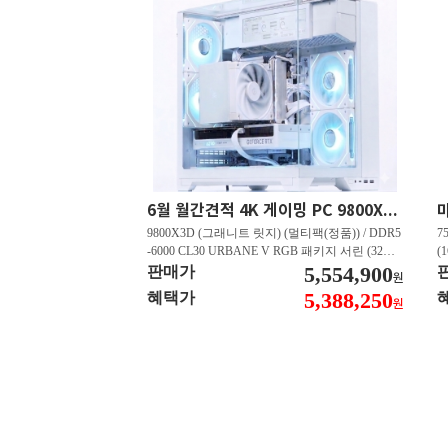
6월 월간견적 4K 게이밍 PC 9800X3D RTX 5080 GY512
9800X3D (그래니트 릿지) (멀티팩(정품)) / DDR5
7
-6000 CL30 URBANE V RGB 패키지 서린 (32GB
(
(16Gx2)) / B850M-PLUS WIFI7 W 대원씨티에스 /
5,554,900
즈
판매가
원
지포스 RTX 5080 AERO OC SFF D7 16GB 제이
C
5,388,250
혜택가
원
씨현 / EXCERIA 히트싱크 M.2 NVMe (2TB)