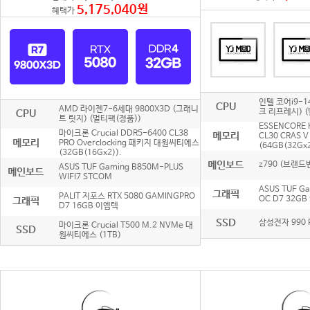
5,175,040원
혜택가
인텔 코어i9-1
CPU
AMD 라이젠7-6세대 9800X3D (그래니
크 리프레시) (
CPU
트 릿지) (멀티팩(정품))
ESSENCORE 
마이크론 Crucial DDR5-6400 CL38
메모리
CL30 CRAS 
메모리
PRO Overclocking 패키지 대원씨티에스
(64GB(32Gx2
(32GB(16Gx2)).
메인보드
z790 (브랜드
ASUS TUF Gaming B850M-PLUS
메인보드
WIFI7 STCOM
ASUS TUF G
그래픽
PALIT 지포스 RTX 5080 GAMINGPRO
OC D7 32G
그래픽
D7 16GB 이엠텍
SSD
삼성전자 990 P
마이크론 Crucial T500 M.2 NVMe 대
SSD
원씨티에스 (1TB)