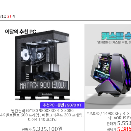
상품
21
개
월간견적 GY180 9800X3D RTX 5080
YJMOD / 14900KF / R
4K 발로란트 600 프레임 , 배틀그라운드 200 프레임 ,
터! AORUS E
디아4 140 프레임
5,55
판매가
5,335,100원
5,38
판매가
혜택가