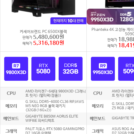
Phanteks 4K 고성능 게이
커세어브랜드 PC 6500X블랙
509
5,480,600원
판매가
18,98
판매가
5,316,180원
혜택가
18,41
혜택가
AMD 라이젠7-6세대 9800X3D (그래니
AMD 라이젠9-
CPU
CPU
트 릿지) (멀티팩(정품))
트 릿지) (멀티
G.SKILL DDR5-6000 CL36 RIPJAWS
G.SKILL DDR
메모리
메모리
M5 NEO RGB 블랙 패키지
Z5 RGB J 패
(32GB(16Gx2))
GIGABYTE B850M AORUS ELITE
메인보드
메인보드
GIGABYTE T
WIFI6E 피씨디렉트
PALIT 지포스 RTX 5080 GAMINGPRO
ASUS ROG As
그래픽
그래픽
D7 16GB 이엠텍.
D7 32GB 