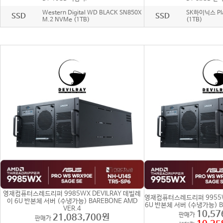
Western Digital WD BLACK SN850X
SK하이닉스 Pla
SSD
SSD
M.2 NVMe (1TB)
(1TB)
영재컴퓨터스레드리퍼 9985WX DEVILRAY 데빌레
영재컴퓨터스레드리퍼 9955W
이 6U 반본체 서버 (수냉가능) BAREBONE AMD
6U 반본체 서버 (수냉가능) BA
VER.4
10,57
판매가
21,083,700원
판매가