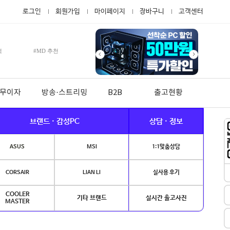
로그인
회원가입
마이페이지
장바구니
고객센터
적
#MD 추천
월 무이자
방송·스트리밍
B2B
출고현황
브랜드 · 감성PC
상담 · 정보
ASUS
MSI
1:1맞춤상담
CORSAIR
LIAN LI
실사용 후기
COOLER
기타 브랜드
실시간 출고사진
MASTER