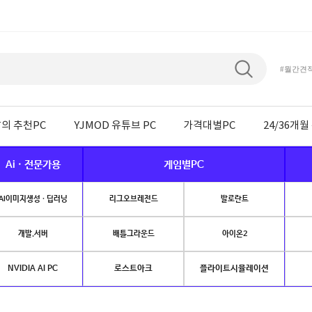
#월간견
의 추천PC
YJMOD 유튜브 PC
가격대별PC
24/36개
Ai · 전문가용
게임별PC
AI이미지생성 · 딥러닝
리그오브레전드
발로란트
개발.서버
배틀그라운드
아이온2
NVIDIA AI PC
로스트아크
플라이트시뮬레이션