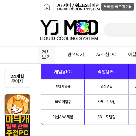
전체
견적짜기
Ai 추천 PC
이달
보기
게임용PC
작업용PC
FPS게임용
영상편집
RPG 게임용
사무 · 디자인
최신AAA게임
3D · 모델링