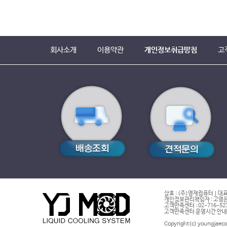
회사는 귀하의 정보를 수시로 저장하고 찾아내는 ‘쿠키(cookie)’ 등
사은(는) 다음과 같은 목적을 위해 쿠키를 사용합니다.
▶ 쿠키 등 사용 목적
- 회원과 비회원의 접속 빈도나 방문 시간 등을 분석, 이용자의 취향과 관
귀하는 쿠키 설치에 대한 선택권을 가지고 있습니다. 따라서, 귀하는 웹
▶ 쿠키 설정 거부 방법
예: 쿠키 설정을 거부하는 방법으로는 회원님이 사용하시는 웹 브라우저의
회사소개
이용약관
개인정보취급방침
고
설정방법 예(인터넷 익스플로어의 경우)
: 웹 브라우저 상단의 도구 > 인터넷 옵션 > 개인정보
단, 귀하께서 쿠키 설치를 거부하였을 경우 서비스 제공에 어려움이 있을 
■ 개인정보에 관한 민원서비스
회사는 고객의 개인정보를 보호하고 개인정보와 관련한 불만을 처리하기 
고객서비스담당 부서 : 고객센터
전화번호 : 02-716-5232
이메일 :
digiji1@hometax.go.kr
개인정보관리책임자 성명 : 고영은
전화번호 : 02-716-5232
이메일 :
digiji1@hometax.go.kr
귀하께서는 회사의 서비스를 이용하시며 발생하는 모든 개인정보보호 관련
기타 개인정보침해에 대한 신고나 상담이 필요하신 경우에는 아래 기관에
1.개인분쟁조정위원회 (
www.1336.or.kr/1336
)
2.정보보호마크인증위원회 (
www.eprivacy.or.kr/02-580-0533~4
)
3.대검찰청 인터넷범죄수사센터 (
http://icic.sppo.go.kr/02-3480-3
4.경찰청 사이버테러대응센터 (
www.ctrc.go.kr/02-392-0330
)
상호 : (주)영재컴퓨터 | 대표
개인정보관리책임자 : 고영은 
고객만족센터 : 02-716-5232 |
고객만족센터 운영시간 안내 : 
Copyright(c) youngjaeco