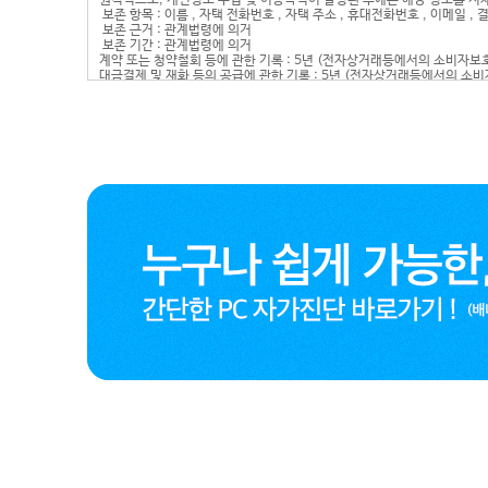
원칙적으로, 개인정보 수집 및 이용목적이 달성된 후에는 해당 정보를 지체
보존 항목 : 이름 , 자택 전화번호 , 자택 주소 , 휴대전화번호 , 이메일 ,
보존 근거 : 관계법령에 의거
보존 기간 : 관계법령에 의거
계약 또는 청약철회 등에 관한 기록 : 5년 (전자상거래등에서의 소비자보
대금결제 및 재화 등의 공급에 관한 기록 : 5년 (전자상거래등에서의 소
소비자의 불만 또는 분쟁처리에 관한 기록 : 3년 (전자상거래등에서의 소
신용정보의 수집/처리 및 이용 등에 관한 기록 : 3년 (신용정보의 이용 및
■ 개인정보의 파기절차 및 방법
회사는 원칙적으로 개인정보 수집 및 이용목적이 달성된 후에는 해당 정보
ο 파기절차
회원님이 회원가입 등을 위해 입력하신 정보는 목적이 달성된 후 별도의 D
별도 DB로 옮겨진 개인정보는 법률에 의한 경우가 아니고서는 보유되어
ο 파기방법
- 전자적 파일형태로 저장된 개인정보는 기록을 재생할 수 없는 기술적
■ 개인정보 제공
회사는 이용자의 개인정보를 원칙적으로 외부에 제공하지 않습니다. 다만,
- 이용자들이 사전에 동의한 경우
- 법령의 규정에 의거하거나, 수사 목적으로 법령에 정해진 절차와 방법에
■ 수집한 개인정보의 위탁
회사는 고객님의 동의없이 고객님의 정보를 외부 업체에 위탁하지 않습니다
■ 이용자 및 법정대리인의 권리와 그 행사방법
이용자 및 법정 대리인은 언제든지 등록되어 있는 자신 혹은 당해 만 14
이용자 혹은 만 14세 미만 아동의 개인정보 조회?수정을 위해서는 ‘개인
혹은 개인정보관리책임자에게 서면, 전화 또는 이메일로 연락하시면 지
귀하가 개인정보의 오류에 대한 정정을 요청하신 경우에는 정정을 완료하기
정정이 이루어지도록 하겠습니다.
oo는 이용자 혹은 법정 대리인의 요청에 의해 해지 또는 삭제된 개인정보
■ 개인정보 자동수집 장치의 설치, 운영 및 그 거부에 관한 사항