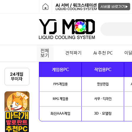
전체
견적짜기
Ai 추천 PC
이달
보기
게임용PC
작업용PC
FPS게임용
영상편집
RPG 게임용
사무 · 디자인
최신AAA게임
3D · 모델링