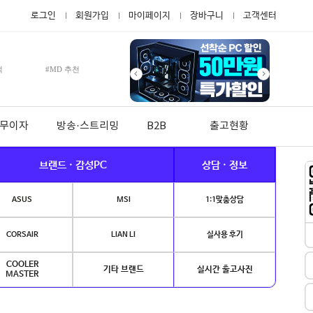
로그인
회원가입
마이페이지
장바구니
고객센터
적
#MD 추천
월 무이자
방송·스트리밍
B2B
출고현황
브랜드 · 감성PC
상담 · 정보
ASUS
MSI
1:1맞춤상담
CORSAIR
LIAN LI
실사용 후기
COOLER
기타 브랜드
실시간 출고사진
MASTER