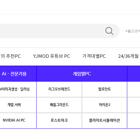
#월간견
의 추천PC
YJMOD 유튜브 PC
가격대별PC
24/36개
Ai · 전문가용
게임별PC
AI이미지생성 · 딥러닝
리그오브레전드
발로란트
개발.서버
배틀그라운드
아이온2
NVIDIA AI PC
로스트아크
플라이트시뮬레이션