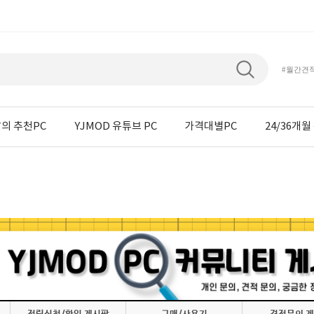
#월간견
의 추천PC
YJMOD 유튜브 PC
가격대별PC
24/36개