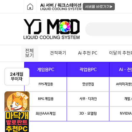
전체
견적짜기
Ai 추천 PC
이달의 추천
보기
게임용PC
작업용PC
Ai · 
FPS게임용
영상편집
AI이미지생성
RPG 게임용
사무 · 디자인
개발.
최신AAA게임
3D · 모델링
NVIDIA