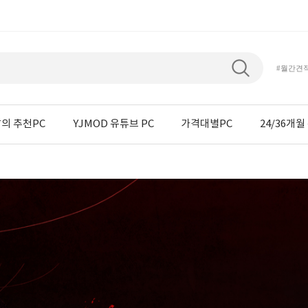
#월간견
의 추천PC
YJMOD 유튜브 PC
가격대별PC
24/36개