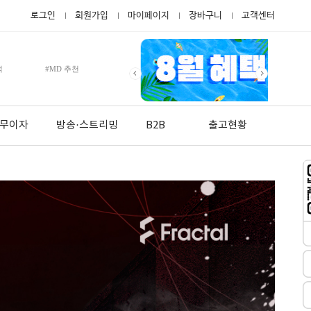
로그인
회원가입
마이페이지
장바구니
고객센터
적
#MD 추천
월 무이자
방송·스트리밍
B2B
출고현황