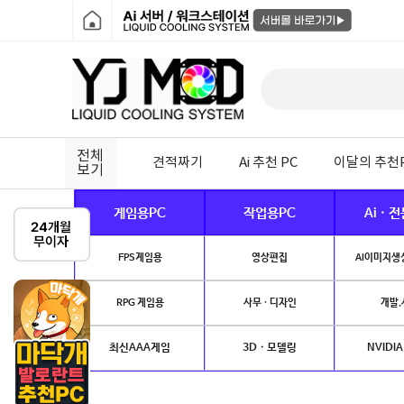
전체
견적짜기
Ai 추천 PC
이달의 추천
보기
게임용PC
작업용PC
Ai · 
FPS게임용
영상편집
AI이미지생성
RPG 게임용
사무 · 디자인
개발.
최신AAA게임
3D · 모델링
NVIDIA