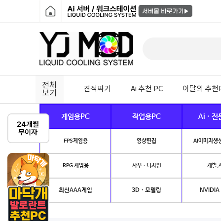
전체
견적짜기
Ai 추천 PC
이달의 추천
보기
게임용PC
작업용PC
Ai · 
FPS게임용
영상편집
AI이미지생성
RPG 게임용
사무 · 디자인
개발.
최신AAA게임
3D · 모델링
NVIDIA 