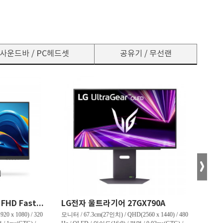
사운드바 / PC헤드셋
공유기 / 무선랜
한성컴퓨터 TFG24F32P FHD Fast IPS 리얼 320 게이밍 무결점
LG전자 울트라기어 27GX790A
0 x 1080) / 320
모니터 / 67.3cm(27인치) / QHD(2560 x 1440) / 480
모니터 /