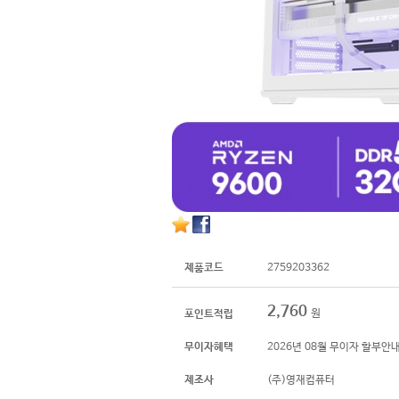
제품코드
2759203362
2,760
원
포인트적립
무이자혜택
2026년 08월 무이자 할부안
제조사
(주)영재컴퓨터