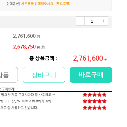
[선택옵션]
사은품을 선택해주세요. (무료증정)
2,761,600
원
2,678,750
원
2,761,600
총 상품금액 :
원
바로구매
상품
장바구니
간 구매후기!
배송,포장 완벽하고 컴 잘 받았습니다.세팅후 컴퓨터 사양대로 잘 되네요. 감사합니다. 발열,소리 1도 없는거 실화임 ㅋㅋㅋ
영롱하고 아름답습니다. 타건감도 좋습니다. 미스터리 박스랑 마우스만 사면 돼겠네요
꼬맹이 처남 작년에 사줬는데, 아주 잘 사용하고 있습니다^^
안전하고 빠른 배송과 꼼꼼한 포장, 그리고 친절한 고객응대까지 모두 만족스럽습니다. 고장없이 잘 쓸 수 있기를 바래봅니다.조만간 업무용으로 재구매 하도록 하겠습니다. 감사합니다.
니다