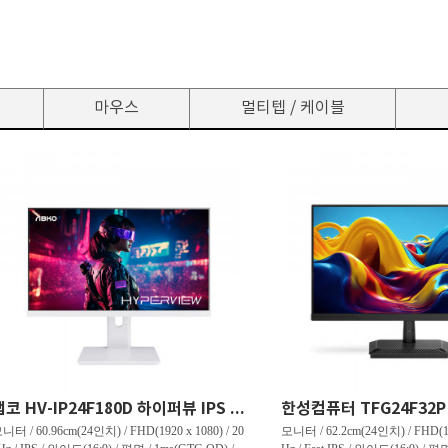
마우스
멀티텝 / 케이블
앱코 HV-IP24F180D 하이퍼뷰 IPS FHD 180 HDR 무결점
니터 / 60.96cm(24인치) / FHD(1920 x 1080) / 20
모니터 / 62.2cm(24인치) / FHD(192