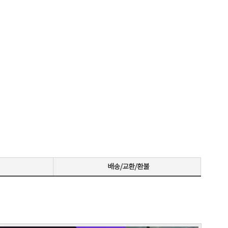
꼼꼼한포장~! 감사합니다~! 저번에 상담받고 구매못해서 미안했는데 사이트에서 24개월있어서 와이프허락받고 삿네요~!!
저희 회사에 필요한 제품 구매시마다 잘 사용하고 있습니다. 사양 대비 가격도 좋고 서비스도 훌륭하세요. 고장없이 잘 쓰고 있어서 다음 번 pc도 또 살 예정이에요. 앞으로도 잘 부탁드려요
일처리 깔끔합니다. 상담도 빠르고 친절하게 잘해주시네요 매우만족합니다~~~
으로 잘 사용하고 있습니다.