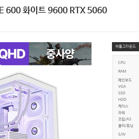
00 화이트 9600 RTX 5060
배틀그라운드
CPU
RAM
메인보드
VGA
SSD
HDD
케이스
파워
조립/AS
쿨러/튜닝
S/W