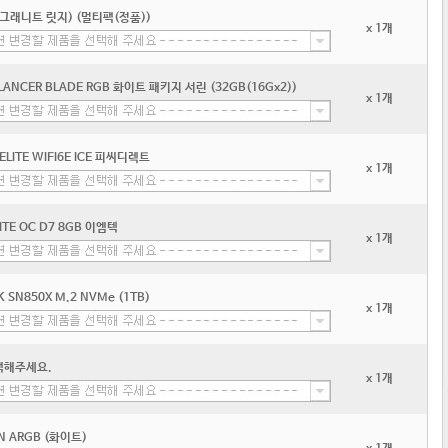
(그래니트 릿지) (멀티팩(정품))
x 1개
 LANCER BLADE RGB 화이트 패키지 서린 (32GB(16Gx2))
x 1개
ELITE WIFI6E ICE 피씨디렉트
x 1개
ITE OC D7 8GB 이엠텍
x 1개
CK SN850X M.2 NVMe (1TB)
x 1개
택해주세요.
x 1개
N ARGB (화이트)