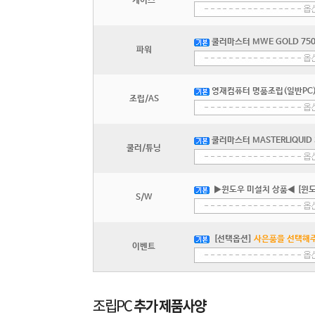
케이스
쿨러마스터 MWE GOLD 750 
파워
영재컴퓨터 명품조립(일반PC) 
조립/AS
쿨러마스터 MASTERLIQUID 3
쿨러/튜닝
▶윈도우 미설치 상품◀ [윈도
S/W
[선택옵션]
사은품을 선택해주
이벤트