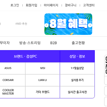
로그인
회원가입
마이페이지
장바구니
고객센터
적
#MD 추천
월 무이자
방송·스트리밍
B2B
출고현황
브랜드 · 감성PC
상담 · 정보
ASUS
MSI
1:1맞춤상담
CORSAIR
LIAN LI
실사용 후기
COOLER
기타 브랜드
실시간 출고사진
MASTER