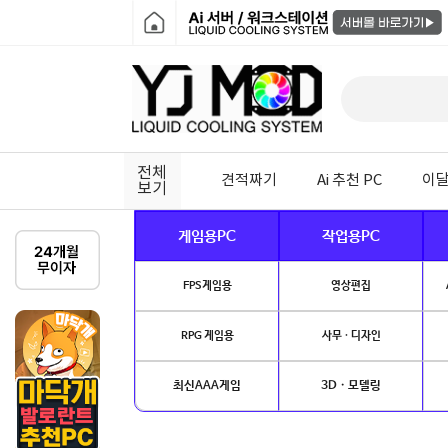
전체
견적짜기
Ai 추천 PC
이달
보기
게임용PC
작업용PC
FPS게임용
영상편집
RPG 게임용
사무 · 디자인
최신AAA게임
3D · 모델링