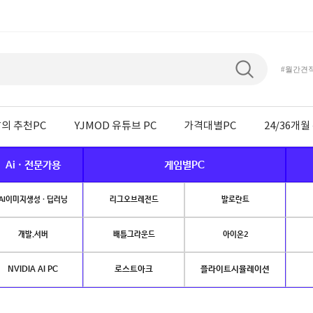
#월간견
의 추천PC
YJMOD 유튜브 PC
가격대별PC
24/36개
Ai · 전문가용
게임별PC
AI이미지생성 · 딥러닝
리그오브레전드
발로란트
개발.서버
배틀그라운드
아이온2
NVIDIA AI PC
로스트아크
플라이트시뮬레이션