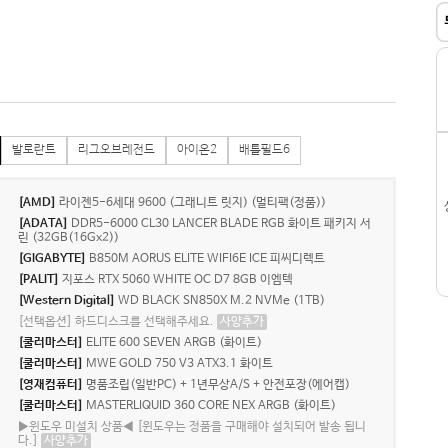
발로란트
리그오브레전드
아이온2
배틀필드6
[AMD]
라이젠5-6세대 9600 (그래니트 릿지) (멀티팩(정품))
[ADATA]
DDR5-6000 CL30 LANCER BLADE RGB 화이트 패키지 서
린 (32GB(16Gx2))
[GIGABYTE]
B850M AORUS ELITE WIFI6E ICE 피씨디렉트
[PALIT]
지포스 RTX 5060 WHITE OC D7 8GB 이엠텍
[Western Digital]
WD BLACK SN850X M.2 NVMe (1TB)
[선택옵션] 하드디스크를 선택해주세요.
사양추가
[쿨러마스터]
ELITE 600 SEVEN ARGB (화이트)
[쿨러마스터]
MWE GOLD 750 V3 ATX3.1 화이트
[영재컴퓨터]
명품조립(일반PC) + 1년무상A/S + 안전포장(에어캡)
[쿨러마스터]
MASTERLIQUID 360 CORE NEX ARGB (화이트)
▶윈도우 미설치 상품◀ [윈도우는 정품을 구매해야 설치되어 발송 됩니
다.]
사양추가