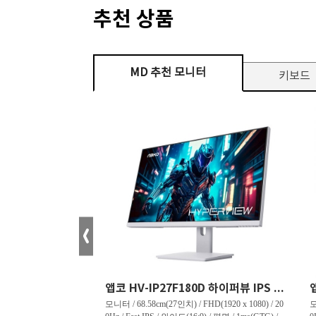
추천 상품
MD 추천 모니터
키보드
크로스오버 34WG165Hz CURVED R1500 400 White 게이밍 무결점
앱코 HV-IP27F180D 하이퍼뷰 IPS FHD 200 HDR 무결점
tra WQHD(3440 x 144
모니터 / 68.58cm(27인치) / FHD(1920 x 1080) / 20
모