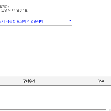
-
-
평일기준)
(담당 MD와 일정조율)
-
-
영상 편집용