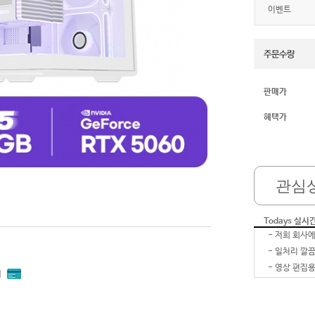
이벤트
판매가
혜택가
관심
Todays 실시
-
-
-
내
-
-
잘 받았습