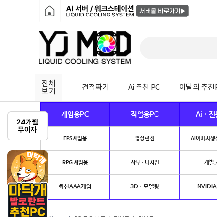
전체
견적짜기
Ai 추천 PC
이달의 추천
보기
게임용PC
작업용PC
Ai · 
FPS게임용
영상편집
AI이미지생성
RPG 게임용
사무 · 디자인
개발.
최신AAA게임
3D · 모델링
NVIDIA