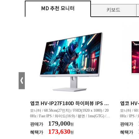
MD 추천 모니터
키보드
크로스오버 34WG165Hz CURVED R1500 400 White 게이밍 무결점
앱코 HV-IP27F180D 하이퍼뷰 IPS FHD 200 HDR 무결점
(3440 x 144
모니터 / 68.58cm(27인치) / FHD(1920 x 1080) / 20
모니터 / 60.9
/ 커브드 / 15
0Hz / Fast IPS / 와이드(16:9) / 평면 / 1ms(GTG) / 3
0Hz / IPS 
/ 스피커 내장 /
50nit / 1,000:1 / 헤드폰 아웃 / LED 조명 / 틸트(상
179,000
50nit / 1
판매가
판매가
원
.45kg / [색
하) / 6kg / [색상영역] / sRGB:128% / Adobe RGB:8
하) / 4.9kg
173,630
혜택가
혜택가
원
30% / DCI-P
5% / DCI-P3:91% / NTSC:90% / [게임특화] / 조준
80% / DCI
 블랙 이퀄라이
선 표시 / Adaptive Sync / FreeSync / [단자정보] / H
선 표시 / Ada