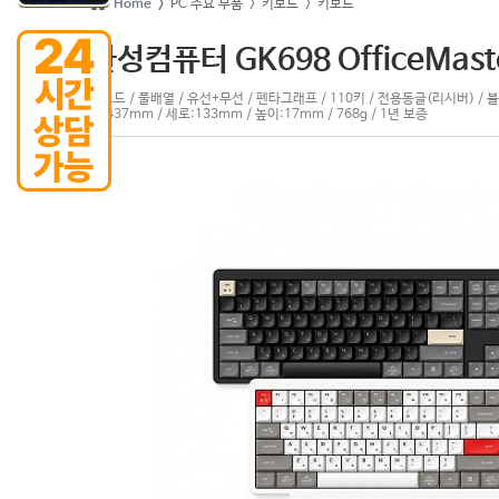
Home >
PC 주요 부품
> 키보드
> 키보드
한성컴퓨터 GK698 OfficeMast
키보드 / 풀배열 / 유선+무선 / 펜타그래프 / 110키 / 전용동글(리시버) / 블
로:437mm / 세로:133mm / 높이:17mm / 768g / 1년 보증