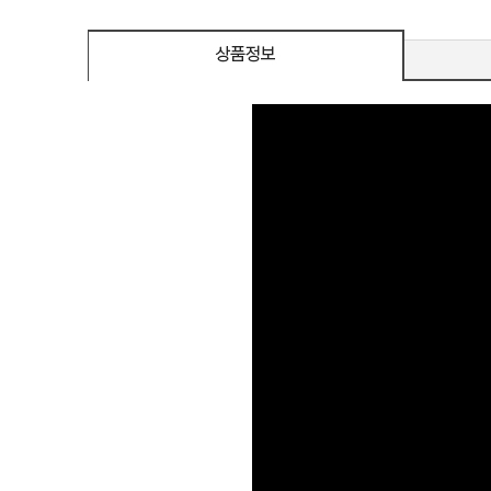
eeSync / [단자
DMI / DP
DMI / DP