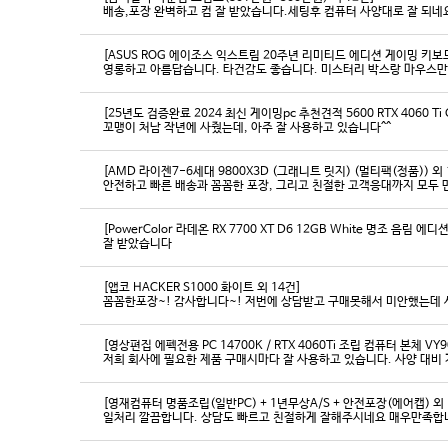
배송,포장 완벽하고 컴 잘 받았습니다.세팅후 컴퓨터 사양대로 잘 되네요
[ASUS ROG 에이조스 익스트림 20주년 리미티드 에디션 게이밍 키보
영롱하고 아름답습니다. 타건감도 좋습니다. 미스터리 박스랑 마우스만
[25년도 검증완료 2024 최신 게이밍pc 추천견적 5600 RTX 4060 Ti
꼬맹이 처남 작년에 사줬는데, 아주 잘 사용하고 있습니다^^
[AMD 라이젠7-6세대 9800X3D (그래니트 릿지) (멀티팩(정품)) 외 
[PowerColor 라데온 RX 7700 XT D6 12GB White 명조 음림 
잘 받았습니다
[앱코 HACKER S1000 화이트 외 14건]
꼼꼼한포장~! 감사합니다~! 저번에 상담받고 구매못해서 미안했는데 
[영상편집 에펙전용 PC 14700K / RTX 4060Ti 조립 컴퓨터 본체 VY9
[영재컴퓨터 명품조립(일반PC) + 1년무상A/S + 안전포장(에어캡) 외 
일처리 깔끔합니다. 상담도 빠르고 친절하게 잘해주시네요 매우만족합