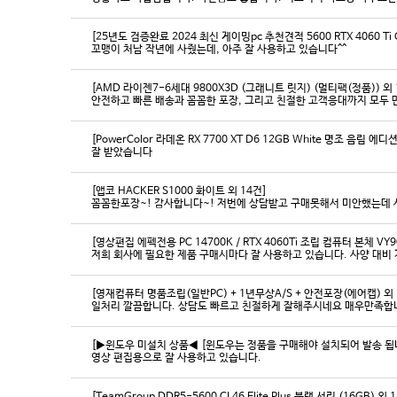
[25년도 검증완료 2024 최신 게이밍pc 추천견적 5600 RTX 4060 Ti
꼬맹이 처남 작년에 사줬는데, 아주 잘 사용하고 있습니다^^
[AMD 라이젠7-6세대 9800X3D (그래니트 릿지) (멀티팩(정품)) 외 
[PowerColor 라데온 RX 7700 XT D6 12GB White 명조 음림 
잘 받았습니다
[앱코 HACKER S1000 화이트 외 14건]
꼼꼼한포장~! 감사합니다~! 저번에 상담받고 구매못해서 미안했는데 
[영상편집 에펙전용 PC 14700K / RTX 4060Ti 조립 컴퓨터 본체 VY9
[영재컴퓨터 명품조립(일반PC) + 1년무상A/S + 안전포장(에어캡) 외 
일처리 깔끔합니다. 상담도 빠르고 친절하게 잘해주시네요 매우만족합
[▶윈도우 미설치 상품◀ [윈도우는 정품을 구매해야 설치되어 발송 됩니다
영상 편집용으로 잘 사용하고 있습니다.