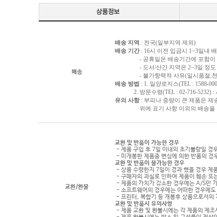
배송 지역
: 전국(일부지역 제외)
배송 기간
: 16시 이전 입금시 1~3일내
- 공휴일은 배송기간에 포함이 되
- 도서/산간 지역은 2~3일 정도 
배송
- 불가항력적 사유(일시품절,천재지
배송 방법
: 1. 일양로지스(TEL : 1588-000
2. 방문수령(TEL : 02-716-5232)
유의 사항
: 부피나 중량이 큰 제품은 제
위에 표기 사항 이외의 배송을 원하
교환 및 반품이 가능한 경우
- 제품 구입 후 7일 이내의 초기불량일 경
- 미개봉한 제품중 변심에 의한 반품의 경
교환 및 반품이 불가능한 경우
- 상품 수령한지 7일이 경과 했을 경우 제품
- 구매자의 과실로 인하여 제품이 훼손 또
- 제품의 가치가 감소한 경우에는 A/S만 
교환/환불
- 소프트웨어의 경우에는 어떠한 경우에도 
- 프린터, 복합기 등 개봉후 상품으로서의
교환 및 반품시 유의사항
- 제품 교환 및 환불시에는 각 제품의 제조