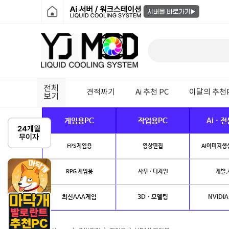
전체
견적짜기
Ai 추천 PC
이달의 추천
보기
게임용PC
작업용PC
Ai · 
FPS게임용
영상편집
AI이미지생성
RPG 게임용
사무 · 디자인
개발.
최신AAA게임
3D · 모델링
NVIDIA