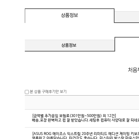
eeSync / [단자
DMI / DP
DMI / DP
본 상품 구매후기만 보기
[금액별 추가운임 보험료(301만원~500만원) 외 12건]
배송,포장 완벽하고 컴 잘 받았습니다.세팅후 컴퓨터 사양대로 잘 되네요
[ASUS ROG 에이조스 익스트림 20주년 리미티드 에디션 게이밍 키보
영롱하고 아름답습니다. 타건감도 좋습니다. 미스터리 박스랑 마우스만