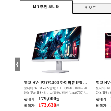
MD 추천 모니터
키보드
크로스오버 34WG165Hz CURVED R1500 400 White 게이밍 무결점
앱코 HV-IP27F180D 하이퍼뷰 IPS FHD 200 HDR 무결점
(3440 x 144
모니터 / 68.58cm(27인치) / FHD(1920 x 1080) / 20
모니터 / 60.9
/ 커브드 / 15
0Hz / Fast IPS / 와이드(16:9) / 평면 / 1ms(GTG) / 3
0Hz / IPS 
/ 스피커 내장 /
50nit / 1,000:1 / 헤드폰 아웃 / LED 조명 / 틸트(상
179,000
50nit / 1
판매가
판매가
원
.45kg / [색
하) / 6kg / [색상영역] / sRGB:128% / Adobe RGB:8
하) / 4.9kg
173,630
혜택가
혜택가
원
30% / DCI-P
5% / DCI-P3:91% / NTSC:90% / [게임특화] / 조준
80% / DCI
 블랙 이퀄라이
선 표시 / Adaptive Sync / FreeSync / [단자정보] / H
선 표시 / Ada