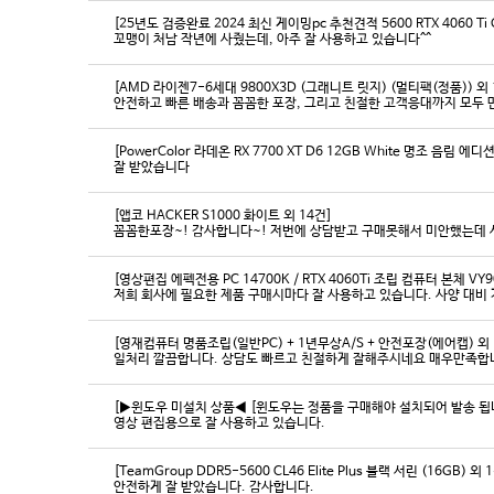
[25년도 검증완료 2024 최신 게이밍pc 추천견적 5600 RTX 4060 Ti
꼬맹이 처남 작년에 사줬는데, 아주 잘 사용하고 있습니다^^
[AMD 라이젠7-6세대 9800X3D (그래니트 릿지) (멀티팩(정품)) 외 
[PowerColor 라데온 RX 7700 XT D6 12GB White 명조 음림 
잘 받았습니다
[앱코 HACKER S1000 화이트 외 14건]
꼼꼼한포장~! 감사합니다~! 저번에 상담받고 구매못해서 미안했는데 
[영상편집 에펙전용 PC 14700K / RTX 4060Ti 조립 컴퓨터 본체 VY9
[영재컴퓨터 명품조립(일반PC) + 1년무상A/S + 안전포장(에어캡) 외 
일처리 깔끔합니다. 상담도 빠르고 친절하게 잘해주시네요 매우만족합
[▶윈도우 미설치 상품◀ [윈도우는 정품을 구매해야 설치되어 발송 됩니다
영상 편집용으로 잘 사용하고 있습니다.
[TeamGroup DDR5-5600 CL46 Elite Plus 블랙 서린 (16GB) 외 
안전하게 잘 받았습니다. 감사합니다.