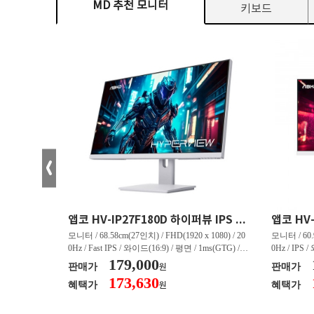
MD 추천 모니터
키보드
크로스오버 34WG165Hz CURVED R1500 400 White 게이밍 무결점
앱코 HV-IP27F180D 하이퍼뷰 IPS FHD 200 HDR 무결점
(3440 x 144
모니터 / 68.58cm(27인치) / FHD(1920 x 1080) / 20
모니터 / 60.9
/ 커브드 / 15
0Hz / Fast IPS / 와이드(16:9) / 평면 / 1ms(GTG) / 3
0Hz / IPS 
/ 스피커 내장 /
50nit / 1,000:1 / 헤드폰 아웃 / LED 조명 / 틸트(상
179,000
50nit / 1
판매가
판매가
원
.45kg / [색
하) / 6kg / [색상영역] / sRGB:128% / Adobe RGB:8
하) / 4.9kg
173,630
혜택가
혜택가
원
30% / DCI-P
5% / DCI-P3:91% / NTSC:90% / [게임특화] / 조준
80% / DCI
 블랙 이퀄라이
선 표시 / Adaptive Sync / FreeSync / [단자정보] / H
선 표시 / Ada
eeSync / [단자
DMI / DP
DMI / DP