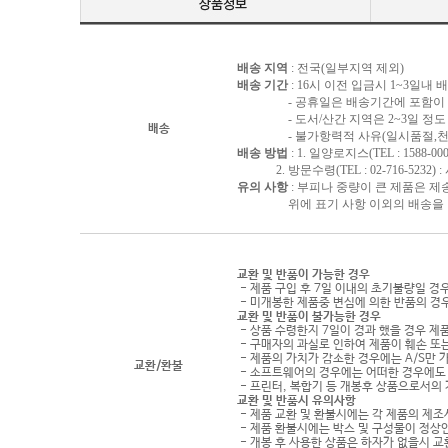
배송 지역
: 전국(일부지역 제외)
배송 기간
: 16시 이전 입금시 1~3일내
- 공휴일은 배송기간에 포함이 되
- 도서/산간 지역은 2~3일 정도 
배송
- 불가항력적 사유(일시품절,천재지
배송 방법
: 1. 일양로지스(TEL : 1588-000
2. 방문수령(TEL : 02-716-5232)
유의 사항
: 부피나 중량이 큰 제품은 제
위에 표기 사항 이외의 배송을 원하
교환 및 반품이 가능한 경우
- 제품 구입 후 7일 이내의 초기불량일 경
- 미개봉한 제품중 변심에 의한 반품의 경
교환 및 반품이 불가능한 경우
- 상품 수령한지 7일이 경과 했을 경우 제품
- 구매자의 과실로 인하여 제품이 훼손 또
- 제품의 가치가 감소한 경우에는 A/S만 
교환/환불
- 소프트웨어의 경우에는 어떠한 경우에도 
- 프린터, 복합기 등 개봉후 상품으로서의
교환 및 반품시 유의사항
- 제품 교환 및 환불시에는 각 제품의 제조
- 제품 환불시에는 박스 및 구성물이 정상
- 개봉 후 사용한 상품은 하자가 없을시 