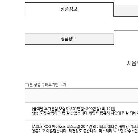
본 상품 구매후기만 보기
[금액별 추가운임 보험료(301만원~500만원) 외 12건]
배송,포장 완벽하고 컴 잘 받았습니다.세팅후 컴퓨터 사양대로 잘 되네요
[ASUS ROG 에이조스 익스트림 20주년 리미티드 에디션 게이밍 키보
영롱하고 아름답습니다. 타건감도 좋습니다. 미스터리 박스랑 마우스만