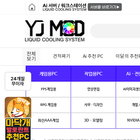
전체
견적짜기
Ai 추천 PC
이달의 추천
보기
게임용PC
작업용PC
Ai · 
FPS게임용
영상편집
AI이미지생성
RPG 게임용
사무 · 디자인
개발.
최신AAA게임
3D · 모델링
NVIDIA