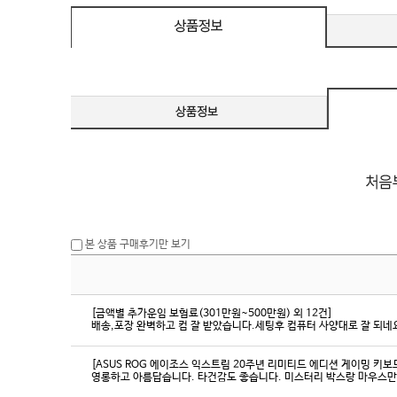
본 상품 구매후기만 보기
[금액별 추가운임 보험료(301만원~500만원) 외 12건]
배송,포장 완벽하고 컴 잘 받았습니다.세팅후 컴퓨터 사양대로 잘 되네요
[ASUS ROG 에이조스 익스트림 20주년 리미티드 에디션 게이밍 키보
영롱하고 아름답습니다. 타건감도 좋습니다. 미스터리 박스랑 마우스만