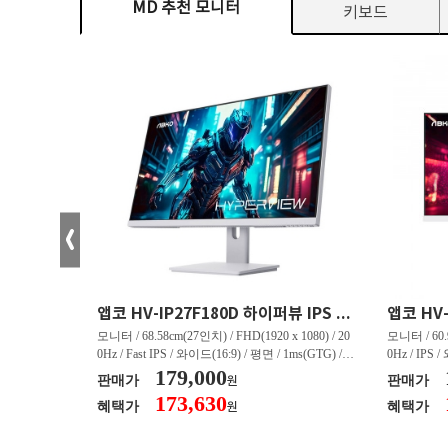
MD 추천 모니터
키보드
크로스오버 34WG165Hz CURVED R1500 400 White 게이밍 무결점
앱코 HV-IP27F180D 하이퍼뷰 IPS FHD 200 HDR 무결점
(3440 x 144
모니터 / 68.58cm(27인치) / FHD(1920 x 1080) / 20
모니터 / 60.9
/ 커브드 / 15
0Hz / Fast IPS / 와이드(16:9) / 평면 / 1ms(GTG) / 3
0Hz / IPS 
/ 스피커 내장 /
50nit / 1,000:1 / 헤드폰 아웃 / LED 조명 / 틸트(상
179,000
50nit / 1
판매가
판매가
원
.45kg / [색
하) / 6kg / [색상영역] / sRGB:128% / Adobe RGB:8
하) / 4.9kg
173,630
혜택가
혜택가
원
30% / DCI-P
5% / DCI-P3:91% / NTSC:90% / [게임특화] / 조준
80% / DCI
 블랙 이퀄라이
선 표시 / Adaptive Sync / FreeSync / [단자정보] / H
선 표시 / Ada
eeSync / [단자
DMI / DP
DMI / DP