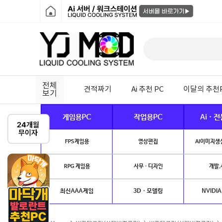
전체
견적짜기
Ai 추천 PC
이달의 추천
보기
게임용PC
작업용PC
Ai · 
FPS게임용
영상편집
AI이미지생성
RPG 게임용
사무 · 디자인
개발.
최신AAA게임
3D · 모델링
NVIDIA