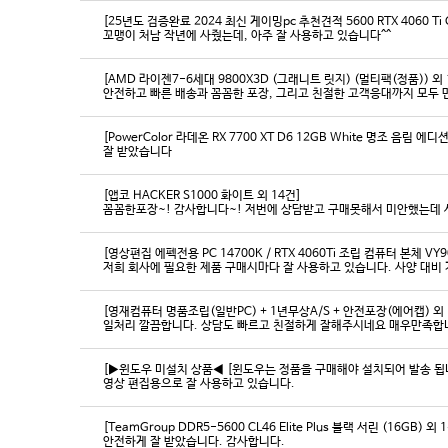
[25년도 검증완료 2024 최신 게이밍pc 추천견적 5600 RTX 4060 Ti
꼬맹이 처남 작년에 사줬는데, 아주 잘 사용하고 있습니다^^
[AMD 라이젠7-6세대 9800X3D (그래니트 릿지) (멀티팩(정품)) 외 
[PowerColor 라데온 RX 7700 XT D6 12GB White 명조 음림 
잘 받았습니다
[앱코 HACKER S1000 화이트 외 14건]
꼼꼼한포장~! 감사합니다~! 저번에 상담받고 구매못해서 미안했는데 
[영상편집 에펙전용 PC 14700K / RTX 4060Ti 조립 컴퓨터 본체 VY9
[영재컴퓨터 명품조립(일반PC) + 1년무상A/S + 안전포장(에어캡) 외 
일처리 깔끔합니다. 상담도 빠르고 친절하게 잘해주시네요 매우만족합
[▶윈도우 미설치 상품◀ [윈도우는 정품을 구매해야 설치되어 발송 됩니다
영상 편집용으로 잘 사용하고 있습니다.
[TeamGroup DDR5-5600 CL46 Elite Plus 블랙 서린 (16GB) 외 
안전하게 잘 받았습니다. 감사합니다.