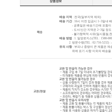
배송 지역
: 전국(일부지역 제외)
배송 기간
: 16시 이전 입금시 1~3일내
- 공휴일은 배송기간에 포함이 되
- 도서/산간 지역은 2~3일 정도 
배송
- 불가항력적 사유(일시품절,천재지
배송 방법
: 1. 일양로지스(TEL : 1588-000
2. 방문수령(TEL : 02-716-5232)
유의 사항
: 부피나 중량이 큰 제품은 제
위에 표기 사항 이외의 배송을 원하
교환 및 반품이 가능한 경우
- 제품 구입 후 7일 이내의 초기불량일 경
- 미개봉한 제품중 변심에 의한 반품의 경
교환 및 반품이 불가능한 경우
- 상품 수령한지 7일이 경과 했을 경우 제품
- 구매자의 과실로 인하여 제품이 훼손 또
- 제품의 가치가 감소한 경우에는 A/S만 
교환/환불
- 소프트웨어의 경우에는 어떠한 경우에도 
- 프린터, 복합기 등 개봉후 상품으로서의
교환 및 반품시 유의사항
- 제품 교환 및 환불시에는 각 제품의 제조
- 제품 환불시에는 박스 및 구성물이 정상
- 개봉 후 사용한 상품은 하자가 없을시 