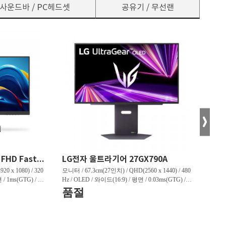
사운드바 / PC헤드셋
공유기 / 무선랜
한성컴퓨터 TFG24F32P FHD Fast IPS 리얼 320 게이밍 무결점
LG전자 울트라기어 27GX790A
0 x 1080) / 320
모니터 / 67.3cm(27인치) / QHD(2560 x 1440) / 480
모니터 /
 / 1ms(GTG) / 45
Hz / OLED / 와이드(16:9) / 평면 / 0.03ms(GTG) / 1,
z / Q
상하) / 3.1kg /
300nit / 1,500,000:1 / VESA TRUE BLACK 400 / 헤
/ 1,0
품절
판매
3:91% / [게임특화]
드폰 아웃 / 피벗(회전) / 엘리베이션(높낮이) / 틸
/ LE
혜택
정보] / HDMI 2.0 /
트(상하) / 스위블(좌우) / [색상영역] / DCI-P3:98.
션(높낮이
5% / [게임특화] / 조준선 표시 / 인풋랙 제어 / 블
[색상영역
랙 이퀄라이저 / Adaptive Sync / G-Sync 호환 / G-S
화] / A