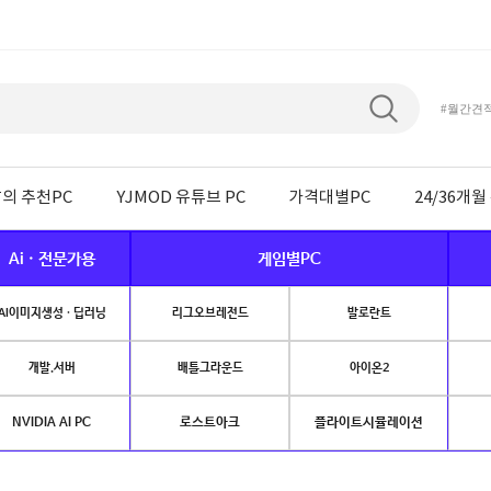
#월간견
의 추천PC
YJMOD 유튜브 PC
가격대별PC
24/36개
Ai · 전문가용
게임별PC
AI이미지생성 · 딥러닝
리그오브레전드
발로란트
개발.서버
배틀그라운드
아이온2
NVIDIA AI PC
로스트아크
플라이트시뮬레이션