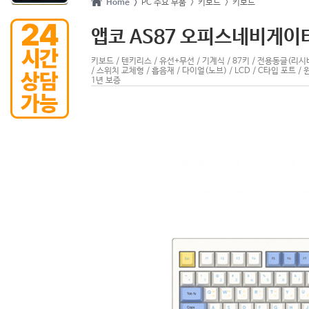
Home >
PC 주요 부품
> 키보드
> 키보드
앱코 AS87 오피스네비게이
키보드 / 텐키리스 / 유선+무선 / 기계식 / 87키 / 전용동글(리시버
/ 스위치 교체형 / 흡음재 / 다이얼(노브) / LCD / C타입 포트 / 
1년 보증