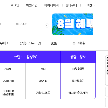
로그인
회원가입
마이페이지
장바구니
고객센터
적
#MD 추천
월 무이자
방송·스트리밍
B2B
출고현황
브랜드 · 감성PC
상담 · 정보
ASUS
MSI
1:1맞춤상담
CORSAIR
LIAN LI
실사용 후기
COOLER
기타 브랜드
실시간 출고사진
MASTER