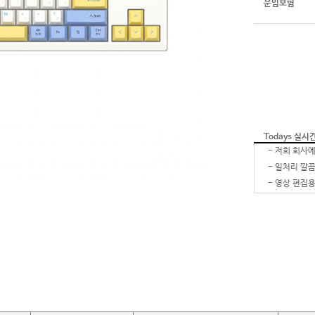
운임보험
Todays 실시
-
-
-
영상 편집용
-
-
-
-
-
잘 받았습
-