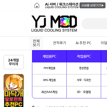
전체
견적짜기
Ai 추천 PC
이달
보기
게임용PC
작업용PC
FPS게임용
영상편집
RPG 게임용
사무 · 디자인
최신AAA게임
3D · 모델링