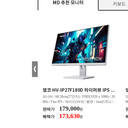
MD 추천 모니터
키보드
크로스오버 34WG165Hz CURVED R1500 400 White 게이밍 무결점
앱코 HV-IP27F180D 하이퍼뷰 IPS FHD 200 HDR 무결점
tra WQHD(3440 x 144
모니터 / 68.58cm(27인치) / FHD(1920 x 1080) / 20
모
드(21:9) / 커브드 / 15
0Hz / Fast IPS / 와이드(16:9) / 평면 / 1ms(GTG) / 3
0
 4,000:1 / 스피커 내장 /
50nit / 1,000:1 / 헤드폰 아웃 / LED 조명 / 틸트(상
179,000
5
판매가
원
상하) / 5.45kg / [색
하) / 6kg / [색상영역] / sRGB:128% / Adobe RGB:8
하
173,630
혜택가
원
 / sRGB:130% / DCI-P
5% / DCI-P3:91% / NTSC:90% / [게임특화] / 조준
8
준선 표시 / 블랙 이퀄라이
선 표시 / Adaptive Sync / FreeSync / [단자정보] / H
선
c 호환 / FreeSync / [단자
DMI / DP
D