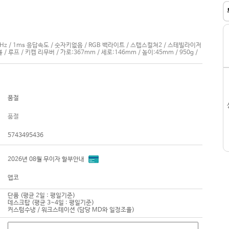
000Hz / 1ms 응답속도 / 숫자키없음 / RGB 백라이트 / 스텝스컬쳐2 / 스테빌라이저
 루프 / 키캡 리무버 / 가로:367mm / 세로:146mm / 높이:45mm / 950g /
품절
품절
5743495436
2026년 08월 무이자 할부안내
앱코
단품 (평균 2일 : 평일기준)
데스크탑 (평균 3~4일 : 평일기준)
커스텀수냉 / 워크스테이션 (담당 MD와 일정조율)