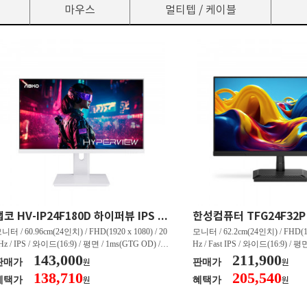
마우스
멀티텝 / 케이블
앱코 HV-IP24F180D 하이퍼뷰 IPS FHD 180 HDR 무결점
니터 / 60.96cm(24인치) / FHD(1920 x 1080) / 20
모니터 / 62.2cm(24인치) / FHD(192
Hz / IPS / 와이드(16:9) / 평면 / 1ms(GTG OD) / 2
Hz / Fast IPS / 와이드(16:9) / 평면
0nit / 1,000:1 / 헤드폰 아웃 / LED 조명 / 틸트(상
143,000
0nit / 1,000:1 / 헤드폰 아웃 / 틸트(
211,900
판매가
판매가
원
원
) / 4.9kg / [색상영역] / sRGB:99% / Adobe RGB:
[색상영역] / sRGB:99% / DCI-P
138,710
205,540
혜택가
혜택가
원
원
0% / DCI-P3:80% / NTSC:75% / [게임특화] / 조준
/ G-Sync 호환 / FreeSync / [단자
 표시 / Adaptive Sync / FreeSync / [단자정보] / H
DP 1.4
MI / DP