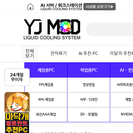
전체
견적짜기
Ai 추천 PC
이달의 추천
보기
게임용PC
작업용PC
Ai · 
FPS게임용
영상편집
AI이미지생성
RPG 게임용
사무 · 디자인
개발.
최신AAA게임
3D · 모델링
NVIDIA