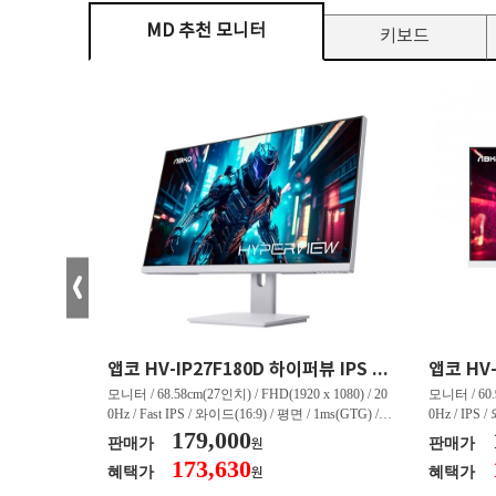
MD 추천 모니터
키보드
크로스오버 34WG165Hz CURVED R1500 400 White 게이밍 무결점
앱코 HV-IP27F180D 하이퍼뷰 IPS FHD 200 HDR 무결점
(3440 x 144
모니터 / 68.58cm(27인치) / FHD(1920 x 1080) / 20
모니터 / 60.9
/ 커브드 / 15
0Hz / Fast IPS / 와이드(16:9) / 평면 / 1ms(GTG) / 3
0Hz / IPS 
/ 스피커 내장 /
50nit / 1,000:1 / 헤드폰 아웃 / LED 조명 / 틸트(상
179,000
50nit / 1
판매가
판매가
원
.45kg / [색
하) / 6kg / [색상영역] / sRGB:128% / Adobe RGB:8
하) / 4.9kg
173,630
혜택가
혜택가
원
30% / DCI-P
5% / DCI-P3:91% / NTSC:90% / [게임특화] / 조준
80% / DCI
 블랙 이퀄라이
선 표시 / Adaptive Sync / FreeSync / [단자정보] / H
선 표시 / Ada