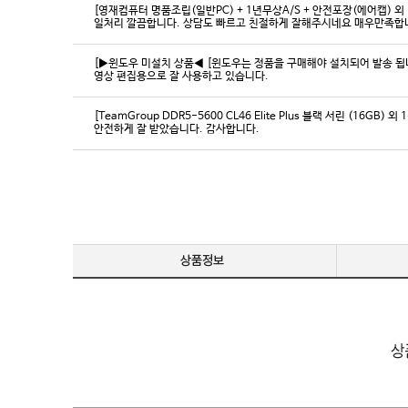
[영재컴퓨터 명품조립(일반PC) + 1년무상A/S + 안전포장(에어캡) 외 
일처리 깔끔합니다. 상담도 빠르고 친절하게 잘해주시네요 매우만족합
[▶윈도우 미설치 상품◀ [윈도우는 정품을 구매해야 설치되어 발송 됩니다
영상 편집용으로 잘 사용하고 있습니다.
[TeamGroup DDR5-5600 CL46 Elite Plus 블랙 서린 (16GB) 외 
안전하게 잘 받았습니다. 감사합니다.