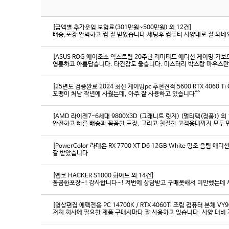
[금액별 추가운임 보험료(301만원~500만원) 외 12건]
배송,포장 완벽하고 컴 잘 받았습니다.세팅후 컴퓨터 사양대로 잘 되네요
[ASUS ROG 에이조스 익스트림 20주년 리미티드 에디션 게이밍 키보
영롱하고 아름답습니다. 타건감도 좋습니다. 미스터리 박스랑 마우스만
[25년도 검증완료 2024 최신 게이밍pc 추천견적 5600 RTX 4060 Ti
꼬맹이 처남 작년에 사줬는데, 아주 잘 사용하고 있습니다^^
[AMD 라이젠7-6세대 9800X3D (그래니트 릿지) (멀티팩(정품)) 외 
[PowerColor 라데온 RX 7700 XT D6 12GB White 명조 음림 
잘 받았습니다
[앱코 HACKER S1000 화이트 외 14건]
꼼꼼한포장~! 감사합니다~! 저번에 상담받고 구매못해서 미안했는데 
[영상편집 에펙전용 PC 14700K / RTX 4060Ti 조립 컴퓨터 본체 VY9