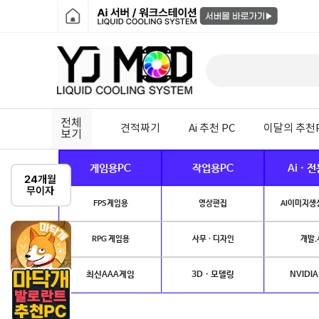
전체
견적짜기
Ai 추천 PC
이달의 추천
보기
게임용PC
작업용PC
Ai · 
FPS게임용
영상편집
AI이미지생성
RPG 게임용
사무 · 디자인
개발.
최신AAA게임
3D · 모델링
NVIDIA