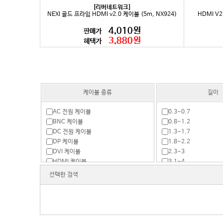
[리버네트워크]
NEXI 골드 프라임 HDMI v2.0 케이블 (5m, NX924)
HDMI V2
4,010원
판매가
3,880원
혜택가
케이블 종류
길이
AC 전원 케이블
0.3~0.7
BNC 케이블
0.8~1.2
DC 전원 케이블
1.3~1.7
DP 케이블
1.8~2.2
DVI 케이블
2.3~3
HDMI 케이블
3.1~4
IDE 케이블
4.1~5
선택한 검색
IEEE1394 케이블
5.1~10
KVM 케이블
11~20
LAN 케이블
21~50
MIDI 케이블
51~100
PC부속케이블
101~250