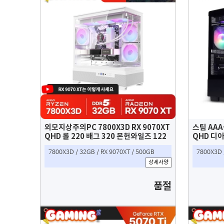
외모지상주의PC 7800X3D RX 9070XT
스팀 AAA
QHD 롤 220 배그 320 몬헌와일즈 122
QHD 디아
싸펑 175 가능
프레임 , 
7800X3D / 32GB / RX 9070XT / 500GB
7800X3D 
120 프레
상세사양
품절