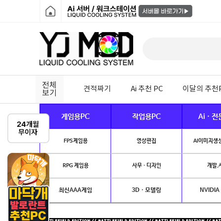
전체
견적짜기
Ai 추천 PC
이달의 추천
보기
게임용PC
작업용PC
Ai · 
FPS게임용
영상편집
AI이미지생성
RPG 게임용
사무 · 디자인
개발.
최신AAA게임
3D · 모델링
NVIDIA 