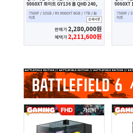
9060XT 화이트 GY136 롤 QHD 240,
9060XT
오버워치2 높음옵션 165, 배그 3울트라
240, 오
7500F / 32GB / RX 9060XT 8GB / 1TB / 화
7500F / 3
160 프레임 가능
트라 160
이트
이트
상세사양
2,280,000원
판매가
2,211,600원
혜택가