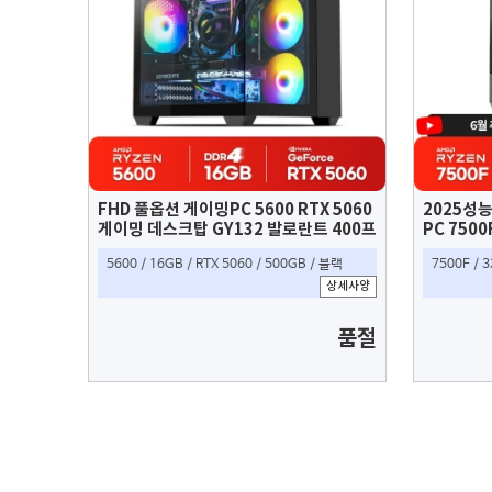
FHD 풀옵션 게이밍PC 5600 RTX 5060
2025성
게이밍 데스크탑 GY132 발로란트 400프
PC 7500
레임, 롤 220프레임, 배그 180프레임,
울트라 1
5600 / 16GB / RTX 5060 / 500GB / 블랙
7500F / 3
몬헌와일즈 100프레임 가능
션 99프
상세사양
가능
품절