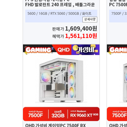
FHD 발로란트 240 프레임 , 배틀그라운
PC 7500
드 144 프레임 , 오버워치 200 프레임 ,
배그 3울
5600 / 16GB / RTX 5060 / 500GB / 화이트
7500F / 3
아크레이더스 90 프레임
음옵션 99프레임, 싸펑 높음옵션 300프
상세사양
레임 가능
1,609,400원
판매가
1,561,110원
혜택가
QHD 가성비 게이밍PC 7500F RX
QHD 가성