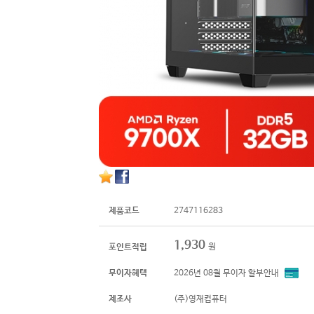
제품코드
2747116283
1,930
원
포인트적립
무이자혜택
2026년 08월 무이자 할부안내
제조사
(주)영재컴퓨터