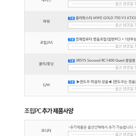
케이스
쿨러마스터 MWE GOLD 750 V3 ATX3
파워
영재컴퓨터 명품조립(일반PC) + 1년무상
조립/AS
3RSYS Socoool RC1400 Quiet 쌍철봉
쿨러/튜닝
▶윈도우 미설치 상품◀ [윈도우는 정품
S/W
-추가제품은 옵션선택에서 추가 가능합니다.
모니터