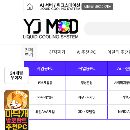
전체
견적짜기
Ai 추천 PC
이달의 추천
보기
게임용PC
작업용PC
Ai · 
FPS게임용
영상편집
AI이미지생성
RPG 게임용
사무 · 디자인
개발.
최신AAA게임
3D · 모델링
NVIDIA