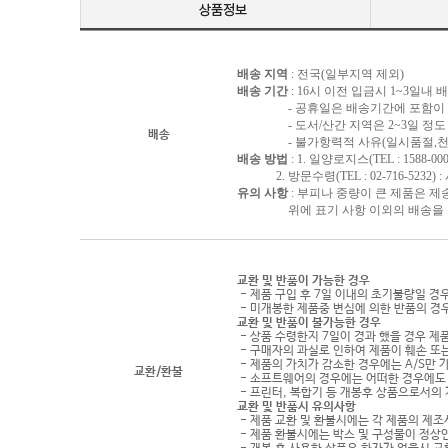
배송 지역
: 전국(일부지역 제외)
배송 기간
: 16시 이전 입금시 1~3일내
- 공휴일은 배송기간에 포함이 되
- 도서/산간 지역은 2~3일 정도 
배송
- 불가항력적 사유(일시품절,천재지
배송 방법
: 1. 일양로지스(TEL : 1588-000
2. 방문수령(TEL : 02-716-5232)
유의 사항
: 부피나 중량이 큰 제품은 제
위에 표기 사항 이외의 배송을 원하
교환 및 반품이 가능한 경우
- 제품 구입 후 7일 이내의 초기불량일 경
- 미개봉한 제품중 변심에 의한 반품의 경
교환 및 반품이 불가능한 경우
- 상품 수령한지 7일이 경과 했을 경우 제품
- 구매자의 과실로 인하여 제품이 훼손 또
- 제품의 가치가 감소한 경우에는 A/S만 
교환/환불
- 소프트웨어의 경우에는 어떠한 경우에도 
- 프린터, 복합기 등 개봉후 상품으로서의
교환 및 반품시 유의사항
- 제품 교환 및 환불시에는 각 제품의 제조
- 제품 환불시에는 박스 및 구성물이 정상