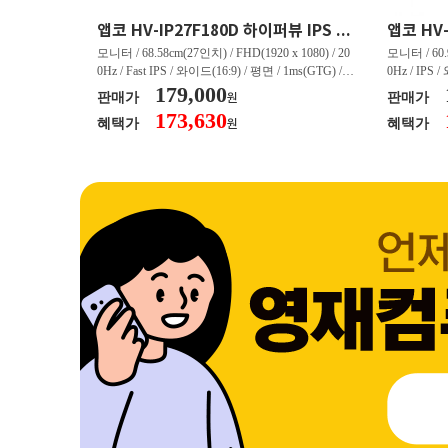
크로스오버 34WG165Hz CURVED R1500 400 White 게이밍 무결점
앱코 HV-IP27F180D 하이퍼뷰 IPS FHD 200 HDR 무결점
(3440 x 144
모니터 / 68.58cm(27인치) / FHD(1920 x 1080) / 20
모니터 / 60.9
/ 커브드 / 15
0Hz / Fast IPS / 와이드(16:9) / 평면 / 1ms(GTG) / 3
0Hz / IPS 
/ 스피커 내장 /
50nit / 1,000:1 / 헤드폰 아웃 / LED 조명 / 틸트(상
179,000
50nit / 1
판매가
판매가
원
.45kg / [색
하) / 6kg / [색상영역] / sRGB:128% / Adobe RGB:8
하) / 4.9kg
173,630
혜택가
혜택가
원
30% / DCI-P
5% / DCI-P3:91% / NTSC:90% / [게임특화] / 조준
80% / DCI
 블랙 이퀄라이
선 표시 / Adaptive Sync / FreeSync / [단자정보] / H
선 표시 / Ada
eeSync / [단자
DMI / DP
DMI / DP